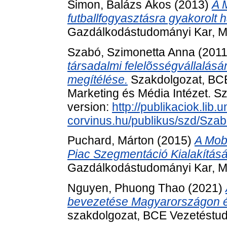
Simon, Balázs Ákos
(2013)
A 
futballfogyasztásra gyakorolt 
Gazdálkodástudományi Kar, Ma
Szabó, Szimonetta Anna
(201
társadalmi felelõsségvállalásán
megítélése.
Szakdolgozat, BC
Marketing és Média Intézet. Sz
version:
http://publikaciok.lib.u
corvinus.hu/publikus/szd/Sza
Puchard, Márton
(2015)
A Mobi
Piac Szegmentáció Kialakítás
Gazdálkodástudományi Kar, M
Nguyen, Phuong Thao
(2021)
bevezetése Magyarországon és 
szakdolgozat, BCE Vezetéstud