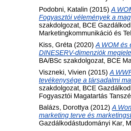
Podobni, Katalin
(2015)
A WOM 
Fogyasztói vélemények a mag
szakdolgozat, BCE Gazdálkod
Marketingkommunikáció és Te
Kiss, Gréta
(2020)
A WOM és 
DINESERV-dimenziók megjelen
BA/BSc szakdolgozat, BCE Mar
Viszneki, Vivien
(2015)
A WWF 
tevékenysége a társadalmi ma
szakdolgozat, BCE Gazdálkodá
Fogyasztói Magatartás Tanszé
Balázs, Dorottya
(2012)
A Wom
marketing terve és marketingst
Gazdálkodástudományi Kar, M