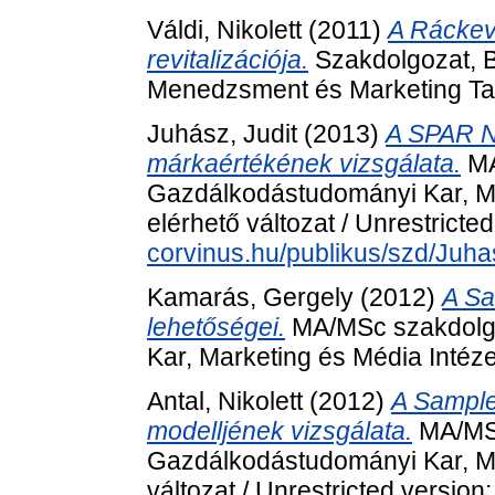
Váldi, Nikolett
(2011)
A Ráckev
revitalizációja.
Szakdolgozat, 
Menedzsment és Marketing Ta
Juhász, Judit
(2013)
A SPAR N
márkaértékének vizsgálata.
MA
Gazdálkodástudományi Kar, Ma
elérhető változat / Unrestricte
corvinus.hu/publikus/szd/Juha
Kamarás, Gergely
(2012)
A Sal
lehetőségei.
MA/MSc szakdolg
Kar, Marketing és Média Intéze
Antal, Nikolett
(2012)
A Sample
modelljének vizsgálata.
MA/MSc
Gazdálkodástudományi Kar, M
változat / Unrestricted version