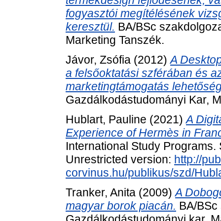
termékdesign fejlődésének, vá
fogyasztói megítélésének vizs
keresztül.
BA/BSc szakdolgoza
Marketing Tanszék.
Jávor, Zsófia
(2012)
A Desktop
a felsőoktatási szférában és 
marketingtámogatás lehetőség
Gazdálkodástudományi Kar, M
Hublart, Pauline
(2021)
A Digi
Experience of Hermès in Fran
International Study Programs. 
Unrestricted version:
http://pub
corvinus.hu/publikus/szd/Hubl
Tranker, Anita
(2009)
A Dobogó
magyar borok piacán.
BA/BSc 
Gazdálkodástudományi kar, Ma