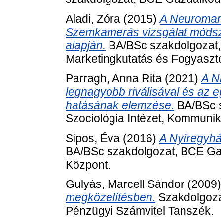
Aladi, Zóra
(2015)
A Neuromarke
Szemkamerás vizsgálat módsze
alapján.
BA/BSc szakdolgozat,
Marketingkutatás és Fogyaszt
Parragh, Anna Rita
(2021)
A N
legnagyobb riválisával és az 
hatásának elemzése.
BA/BSc s
Szociológia Intézet, Kommuni
Sipos, Éva
(2016)
A Nyíregyház
BA/BSc szakdolgozat, BCE Ga
Központ.
Gulyás, Marcell Sándor
(2009
megközelítésben.
Szakdolgoza
Pénzügyi Számvitel Tanszék.