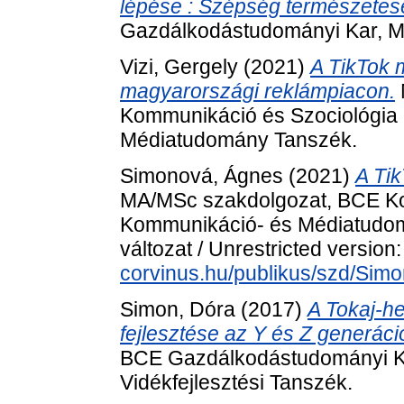
lépése : Szépség természetese
Gazdálkodástudományi Kar, Ma
Vizi, Gergely
(2021)
A TikTok 
magyarországi reklámpiacon.
Kommunikáció és Szociológia 
Médiatudomány Tanszék.
Simonová, Ágnes
(2021)
A Ti
MA/MSc szakdolgozat, BCE Kom
Kommunikáció- és Médiatudom
változat / Unrestricted version
corvinus.hu/publikus/szd/Sim
Simon, Dóra
(2017)
A Tokaj-he
fejlesztése az Y és Z generáci
BCE Gazdálkodástudományi Ka
Vidékfejlesztési Tanszék.