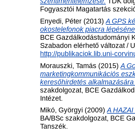
szentimentelemzése.
TDK dolg
Fogyasztói Magatartás szekci
Enyedi, Péter
(2013)
A GPS ké
okostelefonok piacra lépéséne
BCE Gazdálkodástudományi Kar
Szabadon elérhető változat / U
http://publikaciok.lib.uni-corv
Morauszki, Tamás
(2015)
A Go
marketingkommunikációs eszk
keresőhirdetés alkalmazására 
szakdolgozat, BCE Gazdálkod
Intézet.
Mikó, Györgyi
(2009)
A HAZA
BA/BSc szakdolgozat, BCE Ga
Tanszék.