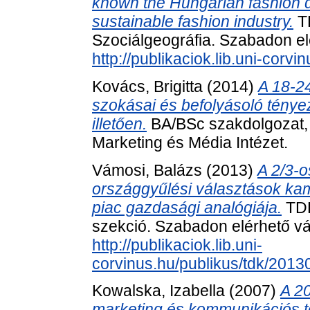
known the Hungarian fashion d
sustainable fashion industry.
TD
Szociálgeográfia. Szabadon elé
http://publikaciok.lib.uni-corv
Kovács, Brigitta
(2014)
A 18-24
szokásai és befolyásoló ténye
illetően.
BA/BSc szakdolgozat,
Marketing és Média Intézet.
Vámosi, Balázs
(2013)
A 2/3-o
országgyűlési választások kamp
piac gazdasági analógiája.
TDK
szekció. Szabadon elérhető vál
http://publikaciok.lib.uni-
corvinus.hu/publikus/tdk/201
Kowalska, Izabella
(2007)
A 2
marketing és kommunikációs 