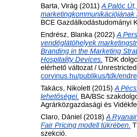
Barta, Virág
(2011)
A Palóc Út,
marketingkommunikációjának 
BCE Gazdálkodástudományi Ka
Endrész, Blanka
(2022)
A Pers
vendéglátóhelyek marketingstr
Branding in the Marketing Str
Hospitality Devices.
TDK dolgo
elérhető változat / Unrestricte
corvinus.hu/publikus/tdk/end
Takács, Nikolett
(2015)
A Pécs
lehetőségei.
BA/BSc szakdolgo
Agrárközgazdasági és Vidékfej
Claro, Dániel
(2018)
A Ryanair
Fair Pricing modell tükrében.
T
szekció.