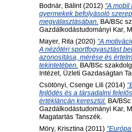
Bodnár, Bálint
(2012)
"A mobil
gyermekek befolyásoló szere
megválasztásában.
BA/BSc sz
Gazdálkodástudományi Kar, M
Mayer, Rita
(2020)
"A motiváci
A nézőtéri sportfogyasztást be
azonosítása, mérése és értelm
tekintetében.
BA/BSc szakdolgo
Intézet, Üzleti Gazdaságtan T
Csötönyi, Csenge Lili
(2014)
"
fejlődés és a társadalmi felel
értékláncán keresztül.
BA/BSc 
Gazdálkodástudományi Kar, Ma
Magatartás Tanszék.
Móry, Krisztina
(2011)
"Európa 