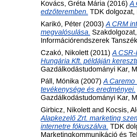
Kovács, Gréta Mária
(2016)
A 
edzőteremben.
TDK dolgozat, 
Karikó, Péter
(2003)
A CRM inf
megvalósulása.
Szakdolgozat,
Információrendszerek Tanszék
Czakó, Nikolett
(2011)
A CSR-k
Hungária Kft. példáján keresztü
Gazdálkodástudományi Kar, Ma
Páll, Mónika
(2007)
A Caremo C
tevékenysége és eredményei.
Gazdálkodástudományi Kar, M
Girbicz, Nikolett
and
Kocsis, A
Alapkezelő Zrt. marketing sz
internetre fókuszálva.
TDK dolg
Marketingkommunikáció és Te