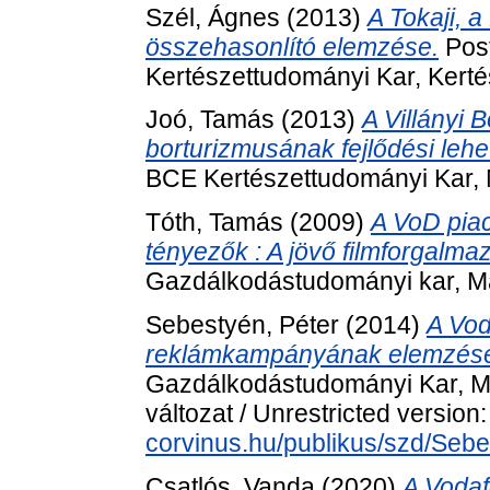
Szél, Ágnes
(2013)
A Tokaji, 
összehasonlító elemzése.
Post
Kertészettudományi Kar, Kert
Joó, Tamás
(2013)
A Villányi 
borturizmusának fejlődési lehe
BCE Kertészettudományi Kar,
Tóth, Tamás
(2009)
A VoD piac
tényezők : A jövő filmforgalma
Gazdálkodástudományi kar, Ma
Sebestyén, Péter
(2014)
A Vod
reklámkampányának elemzés
Gazdálkodástudományi Kar, M
változat / Unrestricted version
corvinus.hu/publikus/szd/Sebe
Csatlós, Vanda
(2020)
A Vodaf