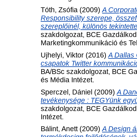
Tóth, Zsófia
(2009)
A Corporate
Responsibility szerepe, össz
szereplőinél, különös tekintet
szakdolgozat, BCE Gazdálkod
Marketingkommunikáció és Te
Ujhelyi, Viktor
(2016)
A Dallas
csapatok Twitter kommunikáci
BA/BSc szakdolgozat, BCE Ga
és Média Intézet.
Sperczel, Dániel
(2009)
A Dano
tevékenysége : TEGYünk együt
szakdolgozat, BCE Gazdálkod
Intézet.
Bálint, Anett
(2009)
A Design ár