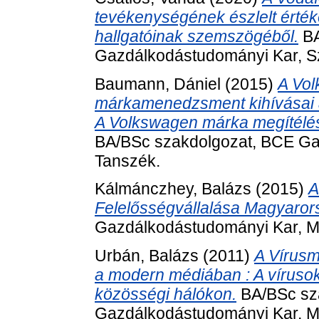
tevékenységének észlelt érté
hallgatóinak szemszögéből.
BA
Gazdálkodástudományi Kar, Sz
Baumann, Dániel
(2015)
A Vo
márkamenedzsment kihívásai a
A Volkswagen márka megítélé
BA/BSc szakdolgozat, BCE Ga
Tanszék.
Kálmánczhey, Balázs
(2015)
A
Felelősségvállalása Magyaror
Gazdálkodástudományi Kar, Ma
Urbán, Balázs
(2011)
A Vírusm
a modern médiában : A vírusok
közösségi hálókon.
BA/BSc sz
Gazdálkodástudományi Kar, M