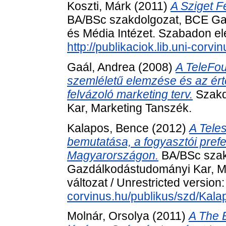
Koszti, Márk
(2011)
A Sziget F
BA/BSc szakdolgozat, BCE Ga
és Média Intézet. Szabadon elé
http://publikaciok.lib.uni-corv
Gaál, Andrea
(2008)
A TeleFou
szemléletű elemzése és az ért
felvázoló marketing terv.
Szakd
Kar, Marketing Tanszék.
Kalapos, Bence
(2012)
A Tele
bemutatása, a fogyasztói prefe
Magyarországon.
BA/BSc szak
Gazdálkodástudományi Kar, M
változat / Unrestricted version
corvinus.hu/publikus/szd/Kala
Molnár, Orsolya
(2011)
A The 