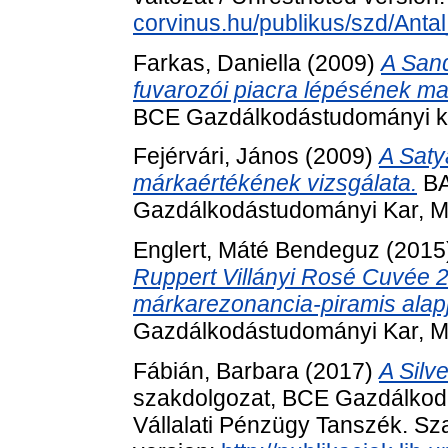
corvinus.hu/publikus/szd/Antal
Farkas, Daniella
(2009)
A Sand
fuvarozói piacra lépésének mar
BCE Gazdálkodástudományi kar
Fejérvári, János
(2009)
A Saty
márkaértékének vizsgálata.
BA
Gazdálkodástudományi Kar, M
Englert, Máté Bendeguz
(2015
Ruppert Villányi Rosé Cuvée 
márkarezonancia-piramis alap
Gazdálkodástudományi Kar, Ma
Fábián, Barbara
(2017)
A Silve
szakdolgozat, BCE Gazdálkod
Vállalati Pénzügy Tanszék. Sza