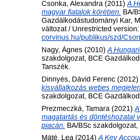
Csonka, Alexandra
(2011)
A H
magyar fiatalok körében.
BA/BS
Gazdálkodástudományi Kar, M
változat / Unrestricted version
corvinus.hu/publikus/szd/Cso
Nagy, Ágnes
(2010)
A Hungari
szakdolgozat, BCE Gazdálkod
Tanszék.
Dinnyés, Dávid Ferenc
(2012
kisvállalkozás webes megjel
szakdolgozat, BCE Gazdálkod
Prezmeczká, Tamara
(2021)
A
magatartás és döntéshozatal 
piacán.
BA/BSc szakdolgozat, 
Máté, Lea
(2014)
A Key Accou