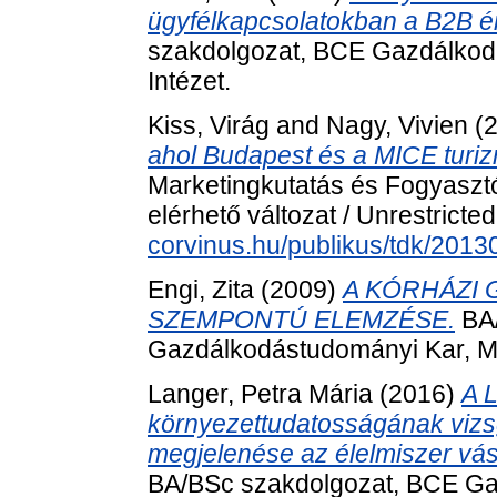
ügyfélkapcsolatokban a B2B ér
szakdolgozat, BCE Gazdálkod
Intézet.
Kiss, Virág
and
Nagy, Vivien
(
ahol Budapest és a MICE turiz
Marketingkutatás és Fogyaszt
elérhető változat / Unrestricte
corvinus.hu/publikus/tdk/201
Engi, Zita
(2009)
A KÓRHÁZI
SZEMPONTÚ ELEMZÉSE.
BA/
Gazdálkodástudományi Kar, M
Langer, Petra Mária
(2016)
A 
környezettudatosságának vizsg
megjelenése az élelmiszer vá
BA/BSc szakdolgozat, BCE Ga