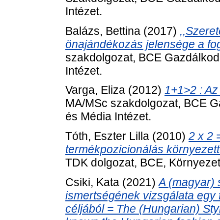
Intézet.
Balázs, Bettina
(2017)
,,Szere
önajándékozás jelensége a fog
szakdolgozat, BCE Gazdálkod
Intézet.
Varga, Eliza
(2012)
1+1>2 : Az
MA/MSc szakdolgozat, BCE Ga
és Média Intézet.
Tóth, Eszter Lilla
(2010)
2 x 2 
termékpozicionálás környezett
TDK dolgozat, BCE, Környeze
Csiki, Kata
(2021)
A (magyar) s
ismertségének vizsgálata egy f
céljából = The (Hungarian) Sty