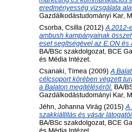
eredményesség vizsgálata ala
Gazdálkodástudományi Kar, M
Csorba, Csilla
(2012)
A 2012-e
ambush kampányainak összeha
eset segítségével az E.ON és 
BA/BSc szakdolgozat, BCE Ga
és Média Intézet.
Csanaki, Tímea
(2009)
A Bala
célcsoport körében végzett tur
a Balaton megítéléséről.
BA/BS
Gazdálkodástudományi Kar, Ma
Jéhn, Johanna Virág
(2015)
A
szakkiállítás és vásár látogat
BA/BSc szakdolgozat, BCE Ga
és Média Intézet.