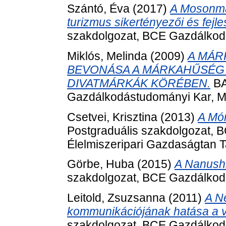
Szántó, Éva
(2017)
A Mosonma
turizmus sikertényezői és fejle
szakdolgozat, BCE Gazdálkod
Miklós, Melinda
(2009)
A MÁR
BEVONÁSA A MÁRKAHŰSÉG K
DIVATMÁRKÁK KÖRÉBEN.
BA
Gazdálkodástudományi Kar, M
Csetvei, Krisztina
(2013)
A Mór
Postgraduális szakdolgozat, 
Élelmiszeripari Gazdaságtan 
Görbe, Huba
(2015)
A Nanush
szakdolgozat, BCE Gazdálkod
Leitold, Zsuzsanna
(2011)
A N
kommunikációjának hatása a vá
szakdolgozat, BCE Gazdálkod