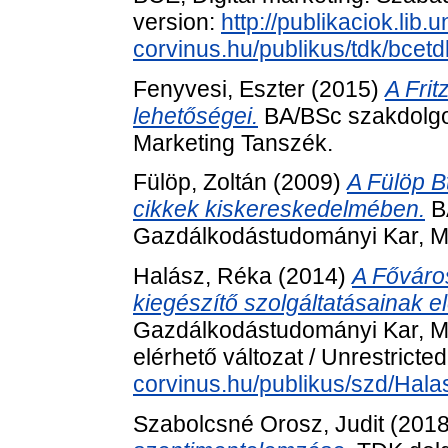
version:
http://publikaciok.lib.u
corvinus.hu/publikus/tdk/bce
Fenyvesi, Eszter
(2015)
A Frit
lehetőségei.
BA/BSc szakdolgo
Marketing Tanszék.
Fülöp, Zoltán
(2009)
A Fülöp B
cikkek kiskereskedelmében.
B
Gazdálkodástudományi Kar, M
Halász, Réka
(2014)
A Főváros
kiegészítő szolgáltatásainak 
Gazdálkodástudományi Kar, Ma
elérhető változat / Unrestricte
corvinus.hu/publikus/szd/Hal
Szabolcsné Orosz, Judit
(201