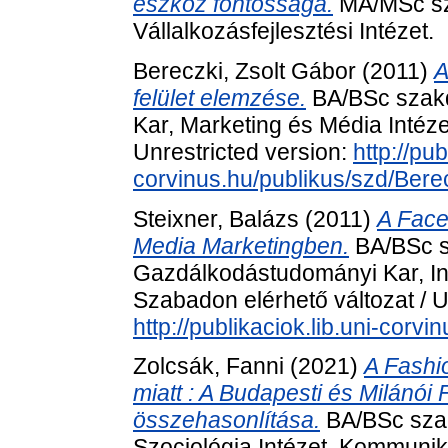
eszköz fontossága.
MA/MSc sz
Vállalkozásfejlesztési Intézet.
Bereczki, Zsolt Gábor
(2011)
A
felület elemzése.
BA/BSc szak
Kar, Marketing és Média Intéze
Unrestricted version:
http://pub
corvinus.hu/publikus/szd/Bere
Steixner, Balázs
(2011)
A Face
Media Marketingben.
BA/BSc s
Gazdálkodástudományi Kar, I
Szabadon elérhető változat / U
http://publikaciok.lib.uni-corv
Zolcsák, Fanni
(2021)
A Fashi
miatt : A Budapesti és Milánó
összehasonlítása.
BA/BSc sza
Szociológia Intézet, Kommuni