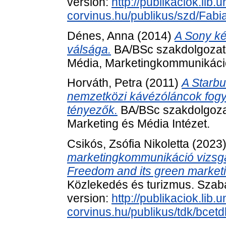
version:
http://publikaciok.lib.u
corvinus.hu/publikus/szd/Fabi
Dénes, Anna
(2014)
A Sony két
válsága.
BA/BSc szakdolgozat
Média, Marketingkommunikáci
Horváth, Petra
(2011)
A Starbu
nemzetközi kávézóláncok fogy
tényezők.
BA/BSc szakdolgoza
Marketing és Média Intézet.
Csikós, Zsófia Nikoletta
(2023
marketingkommunikáció vizsgál
Freedom and its green market
Közlekedés és turizmus. Szaba
version:
http://publikaciok.lib.u
corvinus.hu/publikus/tdk/bce