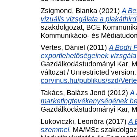
Zsigmond, Bianka
(2021)
A Be
vizuális vizsgálata a plakáthir
szakdolgozat, BCE Kommunikác
Kommunikáció- és Médiatudo
Vértes, Dániel
(2011)
A Bodri 
exportlehetőségeinek vizsgála
Gazdálkodástudományi Kar, M
változat / Unrestricted version
corvinus.hu/publikus/szd/Vert
Takács, Balázs Jenő
(2012)
A 
marketingtevékenységének be
Gazdálkodástudományi Kar, M
Lukoviczki, Leonóra
(2017)
A 
szemmel.
MA/MSc szakdolgoza