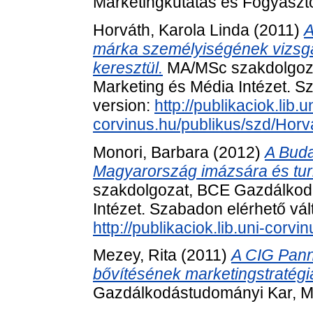
Marketingkutatás és Fogyaszt
Horváth, Karola Linda
(2011)
A
márka személyiségének vizsgála
keresztül.
MA/MSc szakdolgoza
Marketing és Média Intézet. Sz
version:
http://publikaciok.lib.u
corvinus.hu/publikus/szd/Horv
Monori, Barbara
(2012)
A Buda
Magyarország imázsára és turi
szakdolgozat, BCE Gazdálkod
Intézet. Szabadon elérhető vált
http://publikaciok.lib.uni-cor
Mezey, Rita
(2011)
A CIG Pannó
bővítésének marketingstratégi
Gazdálkodástudományi Kar, Ma