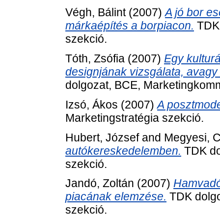
Végh, Bálint
(2007)
A jó bor e
márkaépítés a borpiacon.
TDK 
szekció.
Tóth, Zsófia
(2007)
Egy kulturá
designjának vizsgálata, avagy
dolgozat, BCE, Marketingkomm
Izsó, Ákos
(2007)
A posztmode
Marketingstratégia szekció.
Hubert, József
and
Megyesi, 
autókereskedelemben.
TDK dol
szekció.
Jandó, Zoltán
(2007)
Hamvadó 
piacának elemzése.
TDK dolgo
szekció.