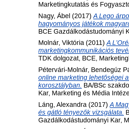
Marketingkutatás és Fogyaszt
Nagy, Ábel
(2017)
A Lego árpol
hagyományos játékok magyaro
BCE Gazdálkodástudományi Ka
Molnár, Viktória
(2011)
A L’Oré
marketingkommunikációs tev
TDK dolgozat, BCE, Marketin
Pétervári-Molnár, Bendegúz P
online marketing lehetőségei 
korosztályban.
BA/BSc szakdo
Kar, Marketing és Média Intéze
Láng, Alexandra
(2017)
A Magy
és gátló tényezők vizsgálata.
B
Gazdálkodástudományi Kar, Ma