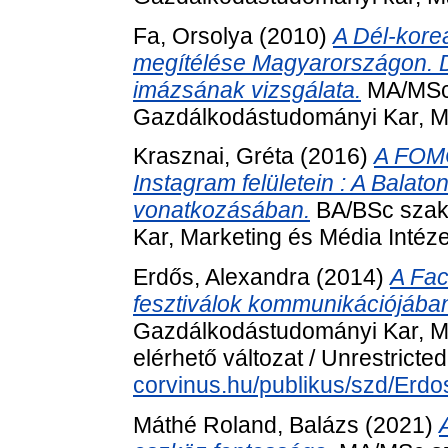
Fa, Orsolya
(2010)
A Dél-kore
megítélése Magyarországon. D
imázsának vizsgálata.
MA/MSc 
Gazdálkodástudományi Kar, M
Krasznai, Gréta
(2016)
A FOMO
Instagram felületein : A Balat
vonatkozásában.
BA/BSc szak
Kar, Marketing és Média Intéze
Erdős, Alexandra
(2014)
A Fa
fesztiválok kommunikációjába
Gazdálkodástudományi Kar, Ma
elérhető változat / Unrestricte
corvinus.hu/publikus/szd/Erd
Máthé Roland, Balázs
(2021)