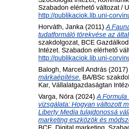
Szabadon elérhető változat / U
http://publikaciok.lib.uni-corv
Horváth, Janka
(2011)
A Fauna
tudatformáló törekvése az álta
szakdolgozat, BCE Gazdálkod
Intézet. Szabadon elérhető vált
http://publikaciok.lib.uni-cor
Balogh, Marcell András
(2017
márkaépítése.
BA/BSc szakdol
Kar, Vállalatgazdaságtan Intéz
Varga, Nóra
(2024)
A Formula 
vizsgálata: Hogyan változott m
Liberty Media tulajdonossá válá
marketing eszközök és módsz
BCE, Digital marketing. Szabad