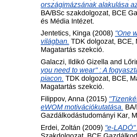
országimázsának alakulása az
BA/BSc szakdolgozat, BCE Ga
és Média Intézet.
Jentetics, Kinga
(2008)
"One w
világban.
TDK dolgozat, BCE, 
Magatartás szekció.
Galaczi, Ildikó Gizella
and
Lőri
you need to wear" : A fogyasz
piacon.
TDK dolgozat, BCE, Ma
Magatartás szekció.
Filippov, Anna
(2015)
"Tizenkét
eWOM motivációkutatása.
BA/
Gazdálkodástudományi Kar, Ma
Erdei, Zoltán
(2009)
"e-LADÓ" 
Szakdolgozat, BCE Gazdálkod