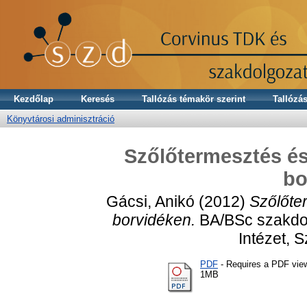
Kezdőlap
Keresés
Tallózás témakör szerint
Tallózás
Könyvtárosi adminisztráció
Szőlőtermesztés és
bo
Gácsi, Anikó
(2012)
Szőlőte
borvidéken.
BA/BSc szakdol
Intézet, 
PDF
- Requires a PDF vie
1MB