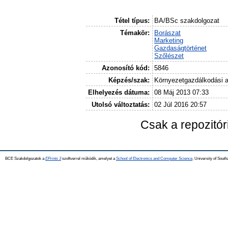
Tétel típus:
BA/BSc szakdolgozat
Témakör:
Borászat
Marketing
Gazdaságtörténet
Szőlészet
Azonosító kód:
5846
Képzés/szak:
Környezetgazdálkodási 
Elhelyezés dátuma:
08 Máj 2013 07:33
Utolsó változtatás:
02 Júl 2016 20:57
Csak a repozitó
BCE Szakdolgozatok a
EPrints 3
szoftverrel működik, amelyet a
School of Electronics and Computer Science,
University of Southa