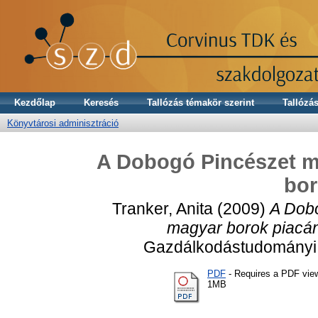
Kezdőlap
Keresés
Tallózás témakör szerint
Tallózás
Könyvtárosi adminisztráció
A Dobogó Pincészet ma
bor
Tranker, Anita
(2009)
A Dobo
magyar borok piacán
Gazdálkodástudományi k
PDF
- Requires a PDF vie
1MB