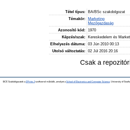
Tétel típus:
BA/BSc szakdolgozat
Témakör:
Marketing
Mezőgazdaság
Azonosító kód:
1970
Képzés/szak:
Kereskedelem és Market
Elhelyezés dátuma:
03 Jún 2010 00:13
Utolsó változtatás:
02 Júl 2016 20:16
Csak a repozitó
BCE Szakdolgozatok a
EPrints 3
szoftverrel működik, amelyet a
School of Electronics and Computer Science,
University of Southa