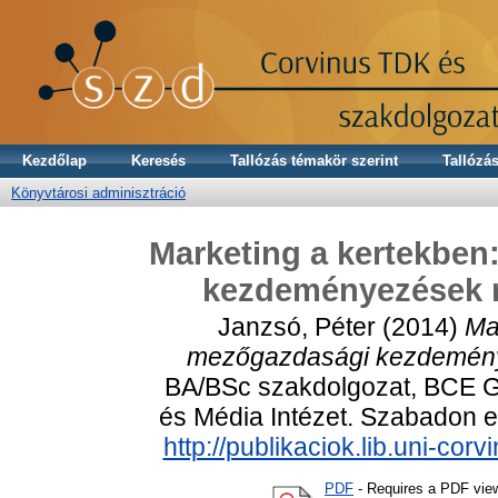
Kezdőlap
Keresés
Tallózás témakör szerint
Tallózás
Könyvtárosi adminisztráció
Marketing a kertekben
kezdeményezések 
Janzsó, Péter
(2014)
Ma
mezőgazdasági kezdemény
BA/BSc szakdolgozat, BCE G
és Média Intézet. Szabadon el
http://publikaciok.lib.uni-co
PDF
- Requires a PDF vie