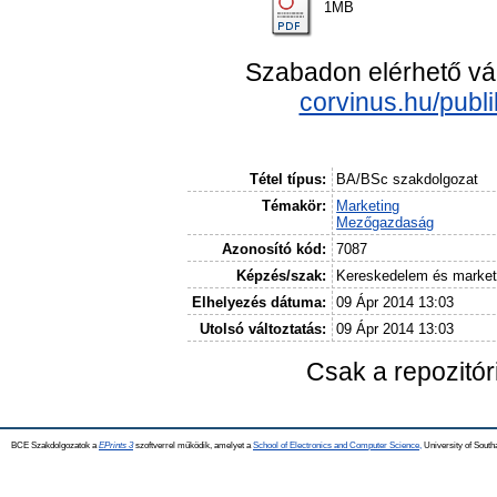
1MB
Szabadon elérhető vá
corvinus.hu/publ
Tétel típus:
BA/BSc szakdolgozat
Témakör:
Marketing
Mezőgazdaság
Azonosító kód:
7087
Képzés/szak:
Kereskedelem és market
Elhelyezés dátuma:
09 Ápr 2014 13:03
Utolsó változtatás:
09 Ápr 2014 13:03
Csak a repozitó
BCE Szakdolgozatok a
EPrints 3
szoftverrel működik, amelyet a
School of Electronics and Computer Science,
University of Southa