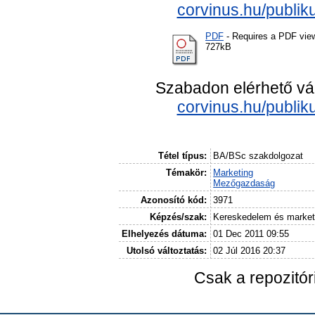
corvinus.hu/publik
PDF
- Requires a PDF vie
727kB
Szabadon elérhető vá
corvinus.hu/publik
Tétel típus:
BA/BSc szakdolgozat
Témakör:
Marketing
Mezőgazdaság
Azonosító kód:
3971
Képzés/szak:
Kereskedelem és market
Elhelyezés dátuma:
01 Dec 2011 09:55
Utolsó változtatás:
02 Júl 2016 20:37
Csak a repozitó