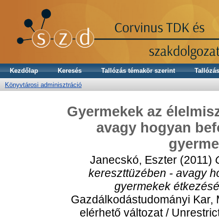
Kezdőlap
Keresés
Tallózás témakör szerint
Tallózás
Könyvtárosi adminisztráció
Gyermekek az élelmisz
avagy hogyan befo
gyerme
Janecskó, Eszter
(2011)
kereszttüzében - avagy ho
gyermekek étkezésé
Gazdálkodástudományi Kar, M
elérhető változat / Unrestri