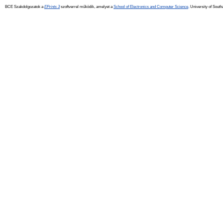
BCE Szakdolgozatok a
EPrints 3
szoftverrel működik, amelyet a
School of Electronics and Computer Science,
University of Southa