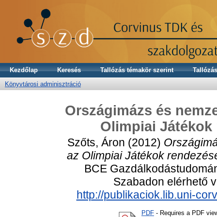
Kezdőlap
Keresés
Tallózás témakör szerint
Tallózás
Könyvtárosi adminisztráció
Országimázs és nemzet
Olimpiai Játékok
Szőts, Áron
(2012)
Országimáz
az Olimpiai Játékok rendezés
BCE Gazdálkodástudományi
Szabadon elérhető vá
http://publikaciok.lib.uni-c
PDF
- Requires a PDF vie