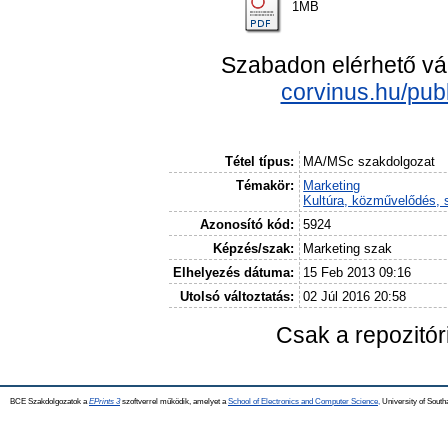
1MB
Szabadon elérhető vá
corvinus.hu/pub
Tétel típus:
MA/MSc szakdolgozat
Témakör:
Marketing
Kultúra, közművelődés, 
Azonosító kód:
5924
Képzés/szak:
Marketing szak
Elhelyezés dátuma:
15 Feb 2013 09:16
Utolsó változtatás:
02 Júl 2016 20:58
Csak a repozitó
BCE Szakdolgozatok a
EPrints 3
szoftverrel működik, amelyet a
School of Electronics and Computer Science,
University of Southa