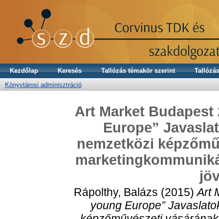
Kezdőlap
Keresés
Tallózás témakör szerint
Tallózás
Könyvtárosi adminisztráció
Art Market Budapest 
Europe” Javaslat
nemzetközi képzőműv
marketingkommunikác
jö
Rápolthy, Balázs
(2015)
Art 
young Europe” Javaslato
képzőművészeti vásárának