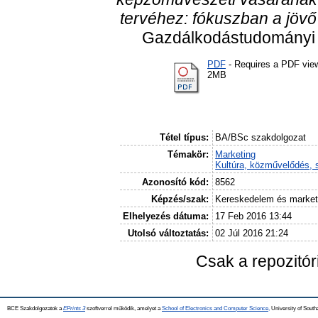
tervéhez: fókuszban a jövő 
Gazdálkodástudományi K
PDF
- Requires a PDF vie
2MB
Tétel típus:
BA/BSc szakdolgozat
Témakör:
Marketing
Kultúra, közművelődés, 
Azonosító kód:
8562
Képzés/szak:
Kereskedelem és market
Elhelyezés dátuma:
17 Feb 2016 13:44
Utolsó változtatás:
02 Júl 2016 21:24
Csak a repozitó
BCE Szakdolgozatok a
EPrints 3
szoftverrel működik, amelyet a
School of Electronics and Computer Science,
University of Southa