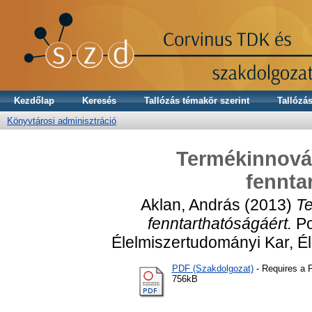
Kezdőlap
Keresés
Tallózás témakör szerint
Tallózás
Könyvtárosi adminisztráció
Termékinnovác
fennta
Aklan, András
(2013)
Te
fenntarthatóságáért.
Po
Élelmiszertudományi Kar, É
PDF (Szakdolgozat)
- Requires a 
756kB