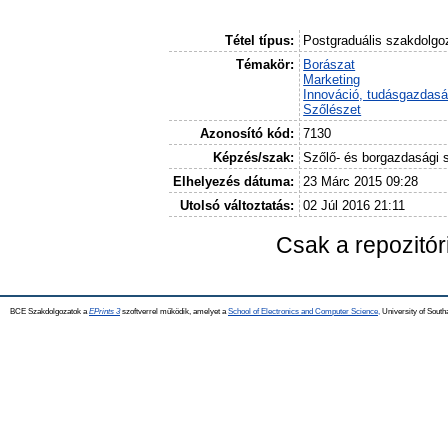
Tétel típus:
Postgraduális szakdolgo
Témakör:
Borászat
Marketing
Innováció, tudásgazdas
Szőlészet
Azonosító kód:
7130
Képzés/szak:
Szőlő- és borgazdasági 
Elhelyezés dátuma:
23 Márc 2015 09:28
Utolsó változtatás:
02 Júl 2016 21:11
Csak a repozitó
BCE Szakdolgozatok a
EPrints 3
szoftverrel működik, amelyet a
School of Electronics and Computer Science,
University of Southa