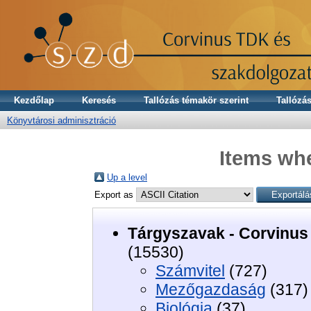
Kezdőlap
Keresés
Tallózás témakör szerint
Tallózás
Könyvtárosi adminisztráció
Items whe
Up a level
Export as
Tárgyszavak - Corvinus
(15530)
Számvitel
(727)
Mezőgazdaság
(317)
Biológia
(37)