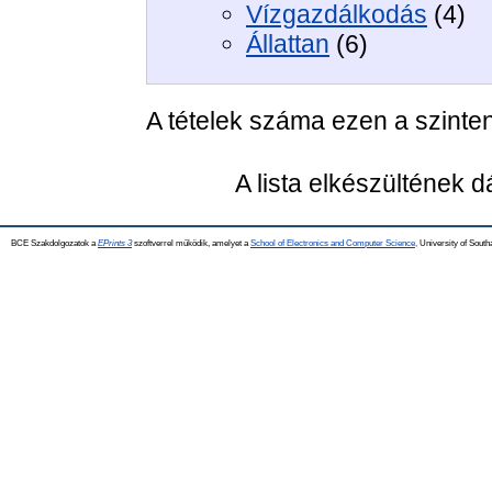
Vízgazdálkodás
(4)
Állattan
(6)
A tételek száma ezen a szinte
A lista elkészültének 
BCE Szakdolgozatok a
EPrints 3
szoftverrel működik, amelyet a
School of Electronics and Computer Science,
University of Southa