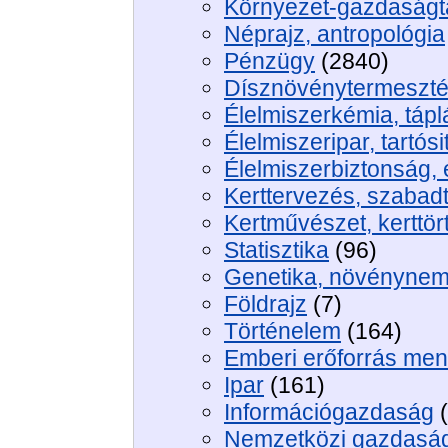
Környezet-gazdaságt
Néprajz, antropológia
Pénzügy
(2840)
Dísznövénytermeszté
Élelmiszerkémia, táp
Élelmiszeripar, tartósi
Élelmiszerbiztonság,
Kerttervezés, szabadt
Kertművészet, kerttör
Statisztika
(96)
Genetika, növénynem
Földrajz
(7)
Történelem
(164)
Emberi erőforrás me
Ipar
(161)
Információgazdaság
(
Nemzetközi gazdasá