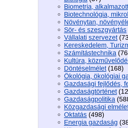
Biometria, alkalmazott
Biotechnológia, mikro
Növénytan, növényéle
Sör- és szeszgyártás
Vállalati szervezet
(73
Kereskedelem, Turiz
Számítástechnika
(76
Kultúra, közművelődé
Döntéselmélet
(168)
Ökológia, ökológiai 
Gazdasági fejlődés, f
Gazdaságtörténet
(12
Gazdaságpolitika
(58
Közgazdasági elméle
Oktatás
(498)
Energia gazdaság
(3