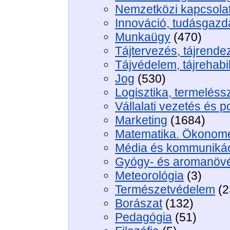
Nemzetközi kapcsola
Innováció, tudásgaz
Munkaügy
(470)
Tájtervezés, tájrendez
Tájvédelem, tájrehabil
Jog
(530)
Logisztika, termelés
Vállalati vezetés és po
Marketing
(1684)
Matematika. Ökonome
Média és kommuniká
Gyógy- és aromanövé
Meteorológia
(3)
Természetvédelem
(2
Borászat
(132)
Pedagógia
(51)