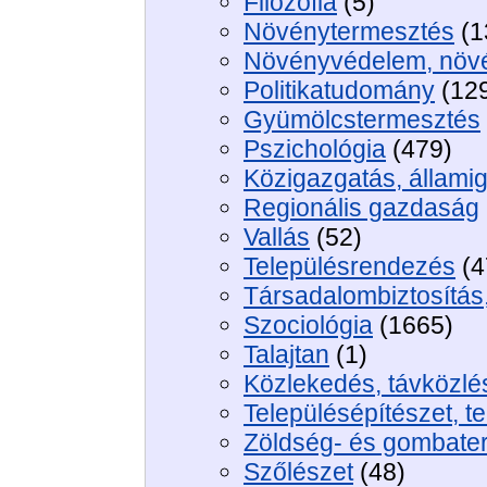
Filozófia
(5)
Növénytermesztés
(1
Növényvédelem, növ
Politikatudomány
(12
Gyümölcstermesztés
Pszichológia
(479)
Közigazgatás, állami
Regionális gazdaság
Vallás
(52)
Településrendezés
(4
Társadalombiztosítás,
Szociológia
(1665)
Talajtan
(1)
Közlekedés, távközlé
Településépítészet, t
Zöldség- és gombate
Szőlészet
(48)