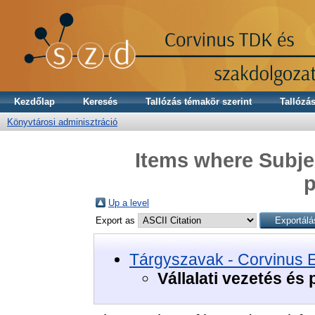
Kezdőlap
Keresés
Tallózás témakör szerint
Tallózás
Könyvtárosi adminisztráció
Items where Subjec
p
Up a level
Export as
Tárgyszavak - Corvinus 
Vállalati vezetés és p