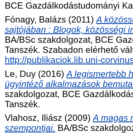
BCE Gazdálkodástudományi Kar,
Fónagy, Balázs
(2011)
A közössé
sajtójában : Blogok, közösségi 
BA/BSc szakdolgozat, BCE Gazd
Tanszék. Szabadon elérhető válto
http://publikaciok.lib.uni-corvi
Le, Duy
(2016)
A legismertebb h
ügyintéző alkalmazások bemuta
szakdolgozat, BCE Gazdálkodás
Tanszék.
Vlahosz, Iliász
(2009)
A magas r
szempontjai.
BA/BSc szakdolgoz