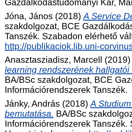
Gazdálkodástudományi Kar, Mar
Jóna, János
(2018)
A Service De
szakdolgozat, BCE Gazdálkodá
Tanszék. Szabadon elérhető válto
http://publikaciok.lib.uni-corvi
Anasztasziadisz, Marcell
(2019
learning rendszerének hallgatói 
BA/BSc szakdolgozat, BCE Gaz
Információrendszerek Tanszék.
Jánky, András
(2018)
A Studium 
bemutatása.
BA/BSc szakdolgoz
Információrendszerek Tanszék. S