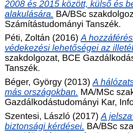
2008 és 2015 között, külső és b
alakulására.
BA/BSc szakdolgoz
Számítástudományi Tanszék.
Péti, Zoltán
(2016)
A hozzáférési
védekezési lehetőségei az illeté
szakdolgozat, BCE Gazdálkodás
Tanszék.
Béger, György
(2013)
A hálózat
más országokban.
MA/MSc szak
Gazdálkodástudományi Kar, Inf
Szentesi, László
(2017)
A jelsz
biztonsági kérdései.
BA/BSc sza