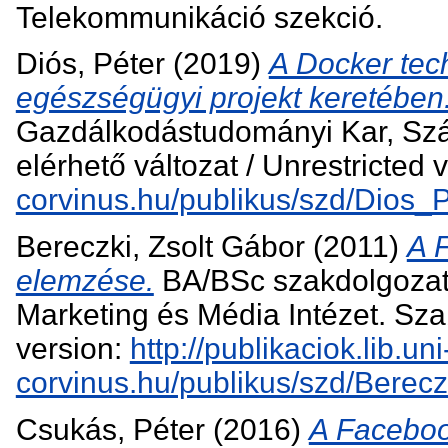
Telekommunikáció szekció.
Diós, Péter
(2019)
A Docker tec
egészségügyi projekt keretében
Gazdálkodástudományi Kar, Sz
elérhető változat / Unrestricted 
corvinus.hu/publikus/szd/Dios_P
Bereczki, Zsolt Gábor
(2011)
A F
elemzése.
BA/BSc szakdolgozat
Marketing és Média Intézet. Sza
version:
http://publikaciok.lib.uni
corvinus.hu/publikus/szd/Berec
Csukás, Péter
(2016)
A Faceboo