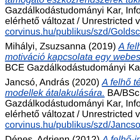
Gazdálkodástudományi Kar, Inf
elérhető változat / Unrestricted 
corvinus.hu/publikus/szd/Golds
Mihályi, Zsuzsanna
(2019)
A fel
motiváció kapcsolata egy webes
BCE Gazdálkodástudományi Kar
Jancsó, András
(2020)
A felhő t
modellek átalakulására.
BA/BSc 
Gazdálkodástudományi Kar, Inf
elérhető változat / Unrestricted 
corvinus.hu/publikus/szd/Jancs
Dénes, Adrienn
(2012)
A felhő-i