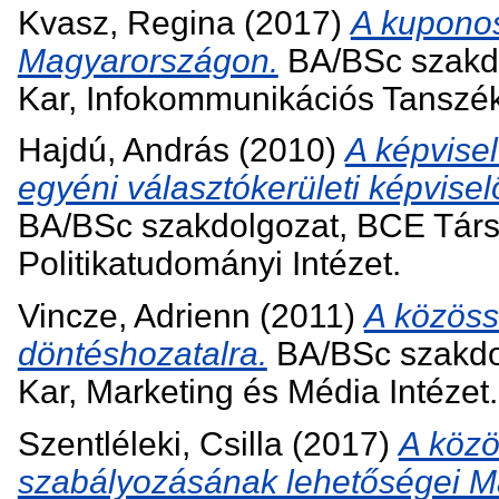
Kvasz, Regina
(2017)
A kuponos
Magyarországon.
BA/BSc szakd
Kar, Infokommunikációs Tanszék
Hajdú, András
(2010)
A képvise
egyéni választókerületi képvis
BA/BSc szakdolgozat, BCE Tár
Politikatudományi Intézet.
Vincze, Adrienn
(2011)
A közöss
döntéshozatalra.
BA/BSc szakdo
Kar, Marketing és Média Intézet.
Szentléleki, Csilla
(2017)
A közö
szabályozásának lehetőségei M