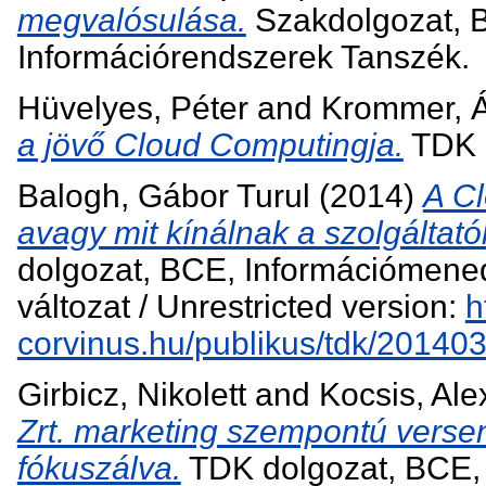
megvalósulása.
Szakdolgozat, 
Információrendszerek Tanszék.
Hüvelyes, Péter
and
Krommer, 
a jövő Cloud Computingja.
TDK d
Balogh, Gábor Turul
(2014)
A Cl
avagy mit kínálnak a szolgáltató
dolgozat, BCE, Információmene
változat / Unrestricted version:
h
corvinus.hu/publikus/tdk/20140
Girbicz, Nikolett
and
Kocsis, Al
Zrt. marketing szempontú verse
fókuszálva.
TDK dolgozat, BCE,