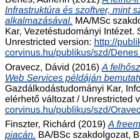
Infrastruktúra és szoftver, mint s
alkalmazásával.
MA/MSc szakdo
Kar, Vezetéstudományi Intézet. 
Unrestricted version:
http://publi
corvinus.hu/publikus/szd/Denes
Oravecz, Dávid
(2016)
A felhős
Web Services példáján bemutat
Gazdálkodástudományi Kar, Inf
elérhető változat / Unrestricted 
corvinus.hu/publikus/szd/Orave
Finszter, Richárd
(2019)
A freem
piacán.
BA/BSc szakdolgozat, 