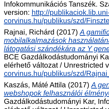
Infokommunikációs Tanszék. Szab
version:
http://publikaciok.lib.uni
corvinus.hu/publikus/szd/Finsz
Rajnai, Richárd
(2017)
A gamific
mobilalkalmazások használatának
látogatási szándékára az Y gen
BCE Gazdálkodástudományi Kar
elérhető változat / Unrestricted 
corvinus.hu/publikus/szd/Rajnai
Kaszás, Máté Attila
(2017)
A gen
webshopok felhasználói élmény
Gazdálkodástudományi Kar, Inf