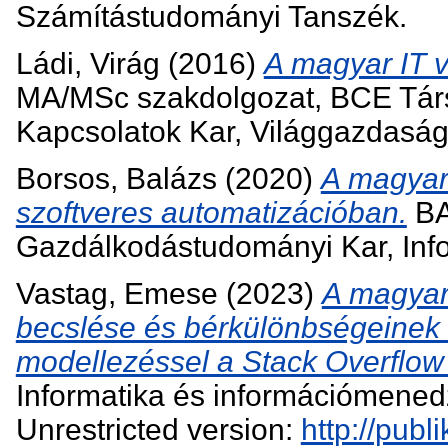
Számítástudományi Tanszék.
Ládi, Virág
(2016)
A magyar IT v
MA/MSc szakdolgozat, BCE Tár
Kapcsolatok Kar, Világgazdasági
Borsos, Balázs
(2020)
A magyar 
szoftveres automatizációban.
BA
Gazdálkodástudományi Kar, Inf
Vastag, Emese
(2023)
A magyar
becslése és bérkülönbségeinek
modellezéssel a Stack Overflow 
Informatika és információmened
Unrestricted version:
http://publi