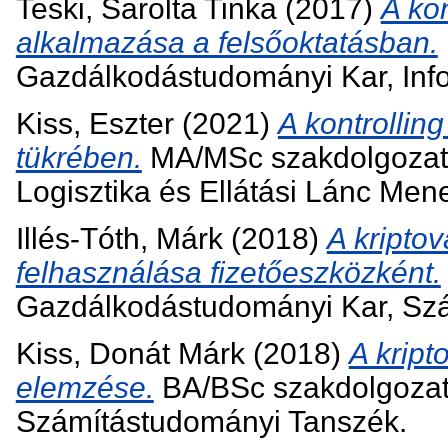
Teski, Sarolta Tinka
(2017)
A ko
alkalmazása a felsőoktatásban.
Gazdálkodástudományi Kar, Inf
Kiss, Eszter
(2021)
A kontrolling
tükrében.
MA/MSc szakdolgozat, 
Logisztika és Ellátási Lánc Me
Illés-Tóth, Márk
(2018)
A kripto
felhasználása fizetőeszközként.
Gazdálkodástudományi Kar, Sz
Kiss, Donát Márk
(2018)
A kript
elemzése.
BA/BSc szakdolgozat
Számítástudományi Tanszék.