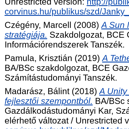
Unrestricted version:
http://publi
corvinus.hu/publikus/szd/Janky
Czégény, Marcell
(2008)
A Sun M
stratégiája.
Szakdolgozat, BCE 
Információrendszerek Tanszék.
Pamula, Krisztián
(2019)
A Teth
BA/BSc szakdolgozat, BCE Gaz
Számítástudományi Tanszék.
Madarász, Bálint
(2018)
A Unity
fejlesztői szempontból.
BA/BSc s
Gazdálkodástudományi Kar, Sz
elérhető változat / Unrestricted 