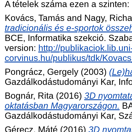
A tételek száma ezen a szinten:
Kovács, Tamás
and
Nagy, Richa
tradicionális és e-sportok össz
BCE, Informatika szekció. Szaba
version:
http://publikaciok.lib.uni
corvinus.hu/publikus/tdk/Kov
Pongrácz, Gergely
(2003)
(Le)ha
Gazdálkodástudományi Kar, Inf
Bognár, Rita
(2016)
3D nyomtatá
oktatásban Magyarországon.
BA
Gazdálkodástudományi Kar, Sz
Gérecz, Máté
(2016)
3D nyomtat