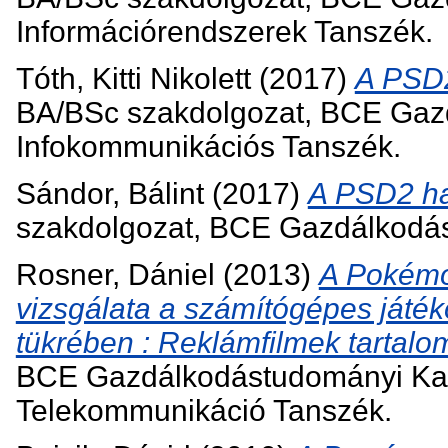
Információrendszerek Tanszék.
Tóth, Kitti Nikolett
(2017)
A PSD2
BA/BSc szakdolgozat, BCE Gaz
Infokommunikációs Tanszék.
Sándor, Bálint
(2017)
A PSD2 ha
szakdolgozat, BCE Gazdálkodást
Rosner, Dániel
(2013)
A Pokémo
vizsgálata a számítógépes játé
tükrében : Reklámfilmek tartal
BCE Gazdálkodástudományi Kar
Telekommunikáció Tanszék.