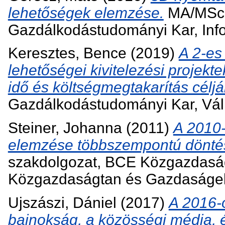
lehetőségek elemzése.
MA/MSc 
Gazdálkodástudományi Kar, Inf
Keresztes, Bence
(2019)
A 2-es
lehetőségei kivitelezési projek
idő és költségmegtakarítás céljá
Gazdálkodástudományi Kar, Válla
Steiner, Johanna
(2011)
A 2010
elemzése többszempontú döntés
szakdolgozat, BCE Közgazdaság
Közgazdaságtan és Gazdaságe
Ujszászi, Dániel
(2017)
A 2016-
bajnokság, a közösségi média, é