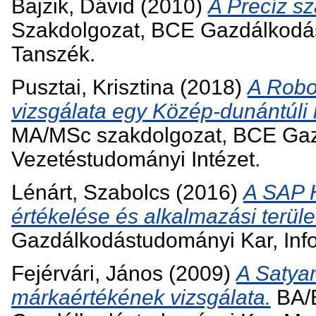
Bajzik, Dávid
(2010)
A Precíz s
Szakdolgozat, BCE Gazdálkodás
Tanszék.
Pusztai, Krisztina
(2018)
A Robo
vizsgálata egy Közép-dunántúli n
MA/MSc szakdolgozat, BCE Gaz
Vezetéstudományi Intézet.
Lénárt, Szabolcs
(2016)
A SAP 
értékelése és alkalmazási terület
Gazdálkodástudományi Kar, Inf
Fejérvári, János
(2009)
A Satya
márkaértékének vizsgálata.
BA/B