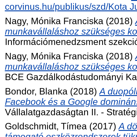
corvinus.hu/publikus/szd/Kota Ju
Nagy, Mónika Franciska
(2018)
munkavállaláshoz szükséges ko
Információmenedzsment szekci
Nagy, Mónika Franciska
(2018)
munkavállaláshoz szükséges ko
BCE Gazdálkodástudományi Kar,
Bondor, Blanka
(2018)
A duopóli
Facebook és a Google domináns
Vállalatgazdaságtan II. - Stratég
Goldschmidt, Tímea
(2017)
A dö
támogató eszközrendszerek tük