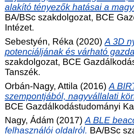
alakító tényezők hatásai a mag
BA/BSc szakdolgozat, BCE Gazd
Intézet.
Sebestyén, Réka
(2020)
A 3D ny
potenciáljának és várható gazda
szakdolgozat, BCE Gazdálkodá
Tanszék.
Orbán-Nagy, Attila
(2016)
A BIR
szempontjából, nagyvállalati kö
BCE Gazdálkodástudományi Kar,
Nagy, Ádám
(2017)
A BLE beaco
felhasználói oldalról.
BA/BSc sza