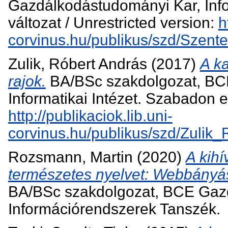
Gazdálkodástudományi Kar, Info
változat / Unrestricted version:
h
corvinus.hu/publikus/szd/Szente
Zulik, Róbert András
(2017)
A ka
rajok.
BA/BSc szakdolgozat, BC
Informatikai Intézet. Szabadon el
http://publikaciok.lib.uni-
corvinus.hu/publikus/szd/Zulik
Rozsmann, Martin
(2020)
A kih
természetes nyelvet: Webbányás
BA/BSc szakdolgozat, BCE Gaz
Információrendszerek Tanszék.