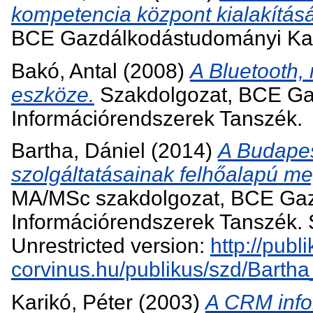
kompetencia központ kialakítás
BCE Gazdálkodástudományi Kar
Bakó, Antal
(2008)
A Bluetooth, 
eszköze.
Szakdolgozat, BCE Ga
Információrendszerek Tanszék.
Bartha, Dániel
(2014)
A Budapes
szolgáltatásainak felhőalapú me
MA/MSc szakdolgozat, BCE Gaz
Információrendszerek Tanszék. S
Unrestricted version:
http://publi
corvinus.hu/publikus/szd/Barth
Karikó, Péter
(2003)
A CRM info