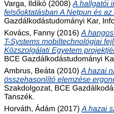
Varga, Ildikó
(2008)
A hallgatói
felsőoktatásban A Netpun és az
Gazdálkodástudományi Kar, Inf
Kovács, Fanny
(2016)
A hangos 
T-Systems mobiltechnológiai fej
Közszolgálati Egyetem projektjé
BCE Gazdálkodástudományi Kar,
Ambrus, Beáta
(2010)
A hazai n
összehasonlító elemzése ergonó
Szakdolgozat, BCE Gazdálkodás
Tanszék.
Horváth, Ádám
(2017)
A hazai 