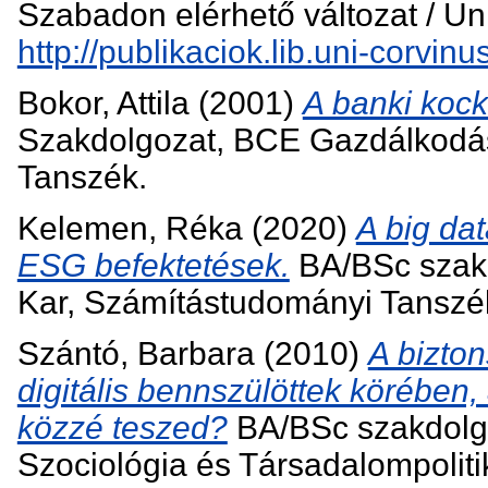
Szabadon elérhető változat / Unr
http://publikaciok.lib.uni-corvin
Bokor, Attila
(2001)
A banki kock
Szakdolgozat, BCE Gazdálkodás
Tanszék.
Kelemen, Réka
(2020)
A big da
ESG befektetések.
BA/BSc szak
Kar, Számítástudományi Tanszé
Szántó, Barbara
(2010)
A bizton
digitális bennszülöttek körében
közzé teszed?
BA/BSc szakdolg
Szociológia és Társadalompolitik