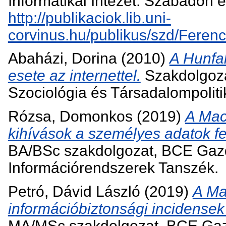
Informatikai Intézet. Szabadon el
http://publikaciok.lib.uni-
corvinus.hu/publikus/szd/Ferenc
Abaházi, Dorina
(2010)
A Hunfa
esete az internettel.
Szakdolgoza
Szociológia és Társadalompolitik
Rózsa, Domonkos
(2019)
A Mac
kihívások a személyes adatok 
BA/BSc szakdolgozat, BCE Gaz
Információrendszerek Tanszék.
Petró, Dávid László
(2019)
A Ma
információbiztonsági incidensek
MA/MSc szakdolgozat, BCE Gaz