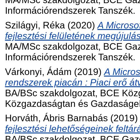
Információrendszerek Tanszék.
Szilágyi, Réka
(2020)
A Microso
fejlesztési felületének megújulá
MA/MSc szakdolgozat, BCE Gaz
Információrendszerek Tanszék.
Várkonyi, Ádám
(2019)
A Micro
rendszerek piacán : Piaci erő át
BA/BSc szakdolgozat, BCE Köz
Közgazdaságtan és Gazdaságe
Horváth, Ábris Barnabás
(2019
fejlesztési lehetőségeinek felt
BA/BSc szakdolgozat, BCE Gaz