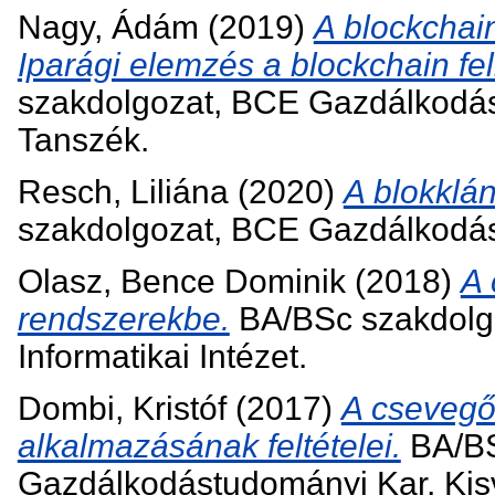
Nagy, Ádám
(2019)
A blockchain
Iparági elemzés a blockchain felh
szakdolgozat, BCE Gazdálkodá
Tanszék.
Resch, Liliána
(2020)
A blokklá
szakdolgozat, BCE Gazdálkodást
Olasz, Bence Dominik
(2018)
A 
rendszerekbe.
BA/BSc szakdolg
Informatikai Intézet.
Dombi, Kristóf
(2017)
A csevegő
alkalmazásának feltételei.
BA/BS
Gazdálkodástudományi Kar, Kisvá