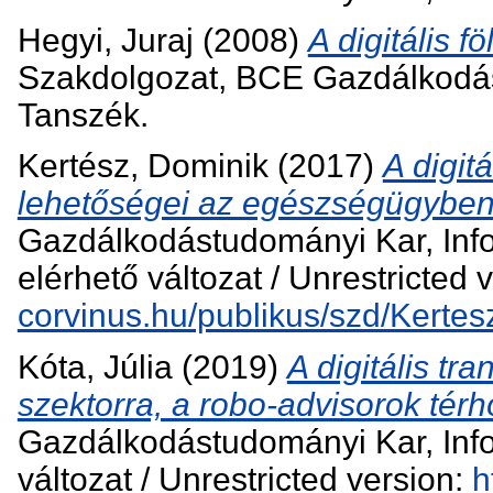
Hegyi, Juraj
(2008)
A digitális f
Szakdolgozat, BCE Gazdálkodás
Tanszék.
Kertész, Dominik
(2017)
A digit
lehetőségei az egészségügyben
Gazdálkodástudományi Kar, Inf
elérhető változat / Unrestricted 
corvinus.hu/publikus/szd/Kerte
Kóta, Júlia
(2019)
A digitális t
szektorra, a robo-advisorok térh
Gazdálkodástudományi Kar, Info
változat / Unrestricted version:
h