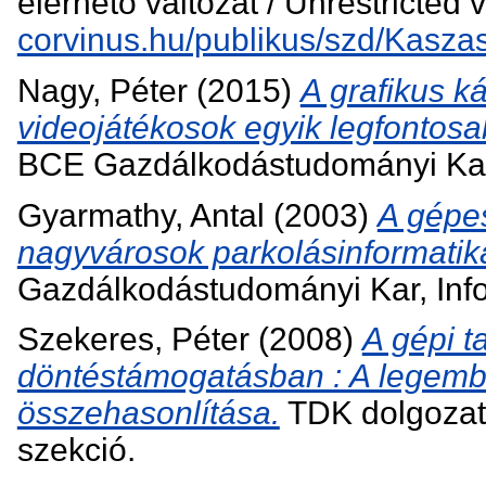
elérhető változat / Unrestricted 
corvinus.hu/publikus/szd/Kaszas
Nagy, Péter
(2015)
A grafikus k
videojátékosok egyik legfontos
BCE Gazdálkodástudományi Kar,
Gyarmathy, Antal
(2003)
A gépes
nagyvárosok parkolásinformatik
Gazdálkodástudományi Kar, Inf
Szekeres, Péter
(2008)
A gépi t
döntéstámogatásban : A legemb
összehasonlítása.
TDK dolgozat
szekció.