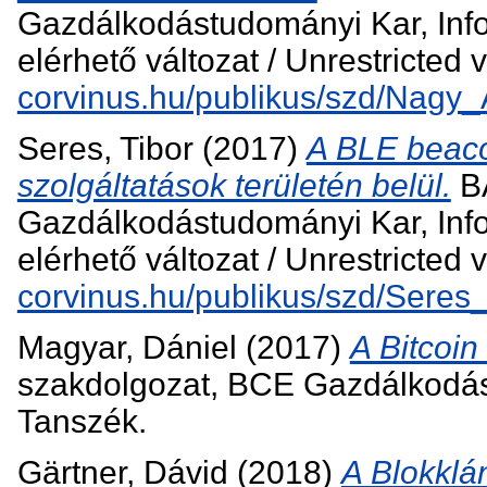
Gazdálkodástudományi Kar, In
elérhető változat / Unrestricted 
corvinus.hu/publikus/szd/Nagy
Seres, Tibor
(2017)
A BLE beaco
szolgáltatások területén belül.
BA
Gazdálkodástudományi Kar, In
elérhető változat / Unrestricted 
corvinus.hu/publikus/szd/Seres_
Magyar, Dániel
(2017)
A Bitcoin
szakdolgozat, BCE Gazdálkodás
Tanszék.
Gärtner, Dávid
(2018)
A Blokklá