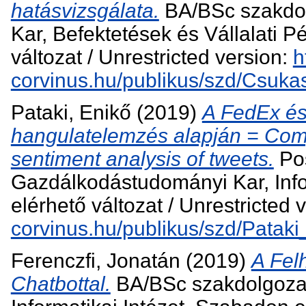
hatásvizsgálata.
BA/BSc szakdo
Kar, Befektetések és Vállalati 
változat / Unrestricted version:
h
corvinus.hu/publikus/szd/Csuka
Pataki, Enikő
(2019)
A FedEx és
hangulatelemzés alapján = Co
sentiment analysis of tweets.
Pos
Gazdálkodástudományi Kar, Inf
elérhető változat / Unrestricted 
corvinus.hu/publikus/szd/Pataki
Ferenczfi, Jonatán
(2019)
A Fel
Chatbottal.
BA/BSc szakdolgoza