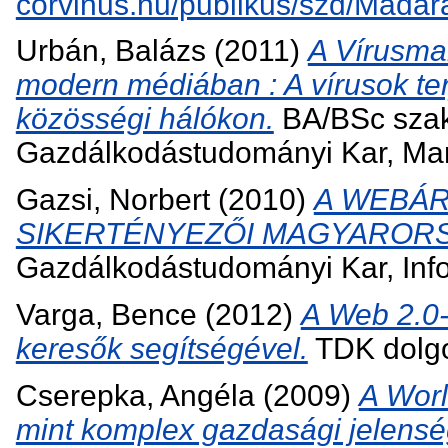
corvinus.hu/publikus/szd/Madar
Urbán, Balázs
(2011)
A Vírusmar
modern médiában : A vírusok ter
közösségi hálókon.
BA/BSc szak
Gazdálkodástudományi Kar, Mar
Gazsi, Norbert
(2010)
A WEBÁ
SIKERTÉNYEZŐI MAGYAROR
Gazdálkodástudományi Kar, Inf
Varga, Bence
(2012)
A Web 2.0-s
keresők segítségével.
TDK dolgo
Cserepka, Angéla
(2009)
A Wor
mint komplex gazdasági jelensé