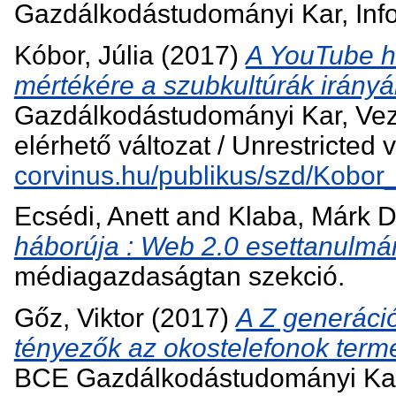
Gazdálkodástudományi Kar, Inf
Kóbor, Júlia
(2017)
A YouTube ha
mértékére a szubkultúrák irány
Gazdálkodástudományi Kar, Vez
elérhető változat / Unrestricted 
corvinus.hu/publikus/szd/Kobor_
Ecsédi, Anett
and
Klaba, Márk D
háborúja : Web 2.0 esettanulmá
médiagazdaságtan szekció.
Gőz, Viktor
(2017)
A Z generáció
tényezők az okostelefonok term
BCE Gazdálkodástudományi Kar,