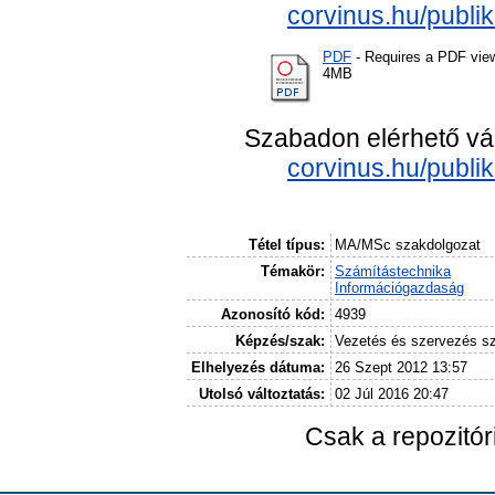
corvinus.hu/publi
PDF
- Requires a PDF vie
4MB
Szabadon elérhető vá
corvinus.hu/publi
Tétel típus:
MA/MSc szakdolgozat
Témakör:
Számítástechnika
Információgazdaság
Azonosító kód:
4939
Képzés/szak:
Vezetés és szervezés s
Elhelyezés dátuma:
26 Szept 2012 13:57
Utolsó változtatás:
02 Júl 2016 20:47
Csak a repozitó