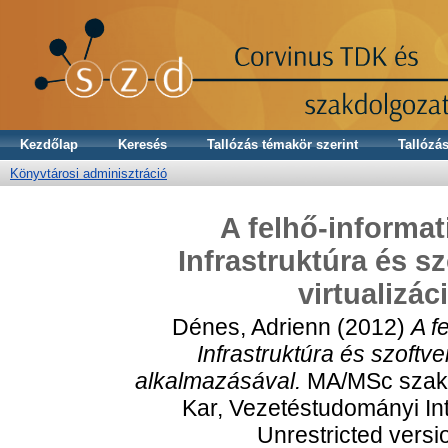
Kezdőlap
Keresés
Tallózás témakör szerint
Tallózás
Könyvtárosi adminisztráció
A felhő-informat
Infrastruktúra és sz
virtualizá
Dénes, Adrienn
(2012)
A f
Infrastruktúra és szoftver
alkalmazásával.
MA/MSc szakd
Kar, Vezetéstudományi Int
Unrestricted versi