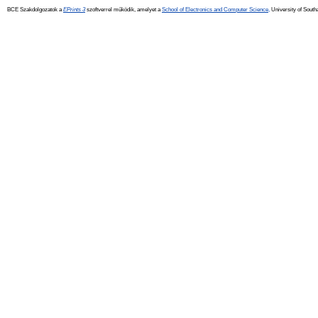
BCE Szakdolgozatok a
EPrints 3
szoftverrel működik, amelyet a
School of Electronics and Computer Science,
University of Southa