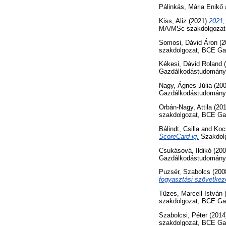
Pálinkás, Mária Enikő
Kiss, Aliz
(2021)
2021;
MA/MSc szakdolgozat, 
Somosi, Dávid Áron
(2
szakdolgozat, BCE Gaz
Kékesi, Dávid Roland
(
Gazdálkodástudományi
Nagy, Ágnes Júlia
(20
Gazdálkodástudományi 
Orbán-Nagy, Attila
(20
szakdolgozat, BCE Ga
Bálindt, Csilla
and
Koc
ScoreCard-ig.
Szakdolg
Csukásová, Ildikó
(20
Gazdálkodástudományi
Puzsér, Szabolcs
(200
fogyasztási szövetkeze
Tüzes, Marcell István
szakdolgozat, BCE Ga
Szabolcsi, Péter
(2014
szakdolgozat, BCE Ga