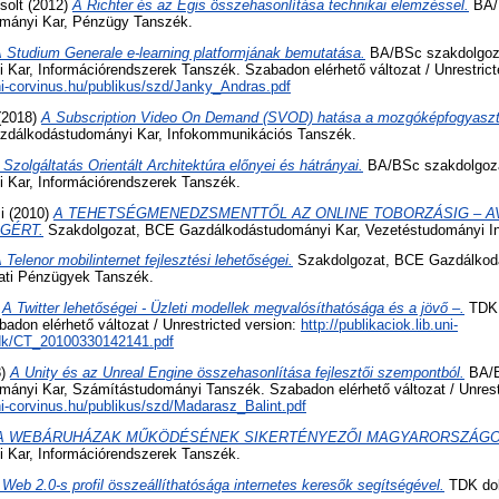
solt
(2012)
A Richter és az Egis összehasonlítása technikai elemzéssel.
BA/
mányi Kar, Pénzügy Tanszék.
 Studium Generale e-learning platformjának bemutatása.
BA/BSc szakdolgoz
Kar, Információrendszerek Tanszék. Szabadon elérhető változat / Unrestrict
.uni-corvinus.hu/publikus/szd/Janky_Andras.pdf
(2018)
A Subscription Video On Demand (SVOD) hatása a mozgóképfogyaszt
zdálkodástudományi Kar, Infokommunikációs Tanszék.
 Szolgáltatás Orientált Architektúra előnyei és hátrányai.
BA/BSc szakdolgoz
 Kar, Információrendszerek Tanszék.
i
(2010)
A TEHETSÉGMENEDZSMENTTŐL AZ ONLINE TOBORZÁSIG – AV
GÉRT.
Szakdolgozat, BCE Gazdálkodástudományi Kar, Vezetéstudományi In
 Telenor mobilinternet fejlesztési lehetőségei.
Szakdolgozat, BCE Gazdálkod
lati Pénzügyek Tanszék.
)
A Twitter lehetőségei - Üzleti modellek megvalósíthatósága és a jövő –.
TDK 
adon elérhető változat / Unrestricted version:
http://publikaciok.lib.uni-
tdk/CT_20100330142141.pdf
8)
A Unity és az Unreal Engine összehasonlítása fejlesztői szempontból.
BA/B
nyi Kar, Számítástudományi Tanszék. Szabadon elérhető változat / Unrestr
uni-corvinus.hu/publikus/szd/Madarasz_Balint.pdf
A WEBÁRUHÁZAK MŰKÖDÉSÉNEK SIKERTÉNYEZŐI MAGYARORSZÁGO
 Kar, Információrendszerek Tanszék.
 Web 2.0-s profil összeállíthatósága internetes keresők segítségével.
TDK dol