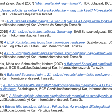
and
Zsigó, Dávid
(2007)
"Miért segítenénk egymásnak?".
TDK dolgozat, BCE,
 Bekapcsolódás az online kiskereskedelembe – vagy már késő? Művészkellék
BCE Vállalkozásfejlesztési Intézet.
011)
A 21. század kreatív iparága : A web 2.0 piac és a Google üzleti logikája
dálkodástudományi Kar, Vezetés és Stratégia Tanszék.
2019)
A 21. század szórakoztatóipara: Streaming.
BA/BSc szakdolgozat, B
 Kar, Infokommunikációs Tanszék.
09)
A BILK Kombiterminál logisztikai információs rendszere.
Szakdolgozat, B
Kar, Logisztika és Ellátási Lánc Menedzsment Tanszék.
16)
A BIRT vizsgálata eredményességmérés szempontjából, nagyvállalati kör
zdálkodástudományi Kar, Információrendszerek Tanszék.
sis, Mária
and
Schmidhoffer, Norbert
(2007)
A Balanced ScoreCard elmélettől
ozat, BCE Gazdálkodástudományi Kar, Információrendszerek Tanszék.
06)
A Balanced Scorecard mint a 21. század vezetési információs rendszere.
 Kar, Információrendszerek Tanszék.
8)
A BarIS rendszer által biztosított hatékonyságnövelő megoldások a COO
t életében.
Szakdolgozat, BCE Gazdálkodástudományi Kar, Információrends
(2012)
A Bitcoin digitális pénznem elterjedésének technikai és szabályozási 
zdálkodástudományi Kar, Információrendszerek Tanszék.
)
A Bitcoin főbb kockázati faktorai : Fókuszban: Az országok állásfoglalásai.
zdálkodástudományi Kar, Pénzügy tanszék.