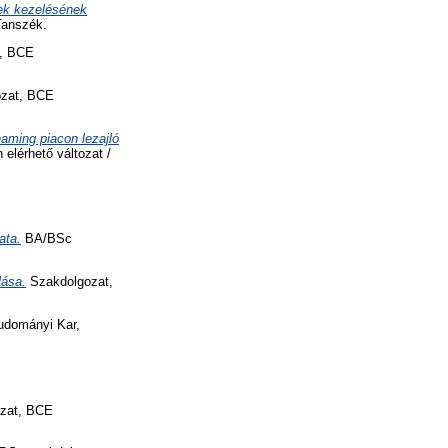
ek kezelésének
Tanszék.
, BCE
zat, BCE
reaming piacon lezajló
elérhető változat /
ata.
BA/BSc
lása.
Szakdolgozat,
dományi Kar,
zat, BCE