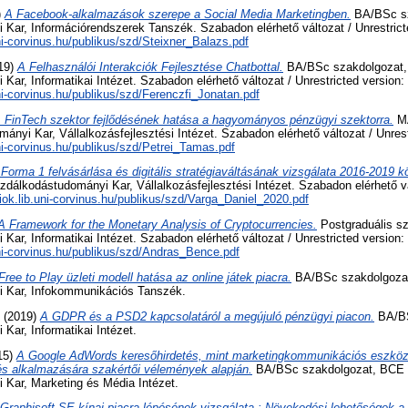
)
A Facebook-alkalmazások szerepe a Social Media Marketingben.
BA/BSc sz
Kar, Információrendszerek Tanszék. Szabadon elérhető változat / Unrestrict
uni-corvinus.hu/publikus/szd/Steixner_Balazs.pdf
19)
A Felhasználói Interakciók Fejlesztése Chatbottal.
BA/BSc szakdolgozat
ar, Informatikai Intézet. Szabadon elérhető változat / Unrestricted version:
uni-corvinus.hu/publikus/szd/Ferenczfi_Jonatan.pdf
 FinTech szektor fejlődésének hatása a hagyományos pénzügyi szektorra.
MA
yi Kar, Vállalkozásfejlesztési Intézet. Szabadon elérhető változat / Unrest
uni-corvinus.hu/publikus/szd/Petrei_Tamas.pdf
Forma 1 felvásárlása és digitális stratégiaváltásának vizsgálata 2016-2019 kö
álkodástudományi Kar, Vállalkozásfejlesztési Intézet. Szabadon elérhető vá
ciok.lib.uni-corvinus.hu/publikus/szd/Varga_Daniel_2020.pdf
A Framework for the Monetary Analysis of Cryptocurrencies.
Postgraduális s
ar, Informatikai Intézet. Szabadon elérhető változat / Unrestricted version:
.uni-corvinus.hu/publikus/szd/Andras_Bence.pdf
Free to Play üzleti modell hatása az online játek piacra.
BA/BSc szakdolgoza
 Kar, Infokommunikációs Tanszék.
(2019)
A GDPR és a PSD2 kapcsolatáról a megújuló pénzügyi piacon.
BA/BS
ar, Informatikai Intézet.
15)
A Google AdWords keresőhirdetés, mint marketingkommunikációs eszköz 
s alkalmazására szakértői vélemények alapján.
BA/BSc szakdolgozat, BCE
Kar, Marketing és Média Intézet.
Graphisoft SE kínai piacra lépésének vizsgálata : Növekedési lehetőségek a 