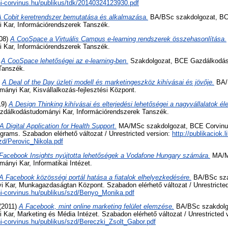
.uni-corvinus.hu/publikus/tdk/20140324123930.pdf
A Cobit keretrendszer bemutatása és alkalmazása.
BA/BSc szakdolgozat, B
 Kar, Információrendszerek Tanszék.
08)
A CooSpace a Virtuális Campus e-learning rendszerek összehasonlítása.
 Kar, Információrendszerek Tanszék.
)
A CooSpace lehetőségei az e-learning-ben.
Szakdolgozat, BCE Gazdálkodás
Tanszék.
)
A Deal of the Day üzleti modell és marketingeszköz kihívásai és jövője.
BA/
nyi Kar, Kisvállalkozás-fejlesztési Központ.
19)
A Design Thinking kihívásai és elterjedési lehetőségei a nagyvállalatok él
zdálkodástudományi Kar, Információrendszerek Tanszék.
A Digital Application for Health Support.
MA/MSc szakdolgozat, BCE Corvinu
ograms. Szabadon elérhető változat / Unrestricted version:
http://publikaciok.li
zd/Perovic_Nikola.pdf
Facebook Insights nyújtotta lehetőségek a Vodafone Hungary számára.
MA/MS
nyi Kar, Informatikai Intézet.
A Facebook közösségi portál hatása a fiatalok elhelyezkedésére.
BA/BSc sza
Kar, Munkagazdaságtan Központ. Szabadon elérhető változat / Unrestricted
.uni-corvinus.hu/publikus/szd/Benyo_Monika.pdf
(2011)
A Facebook, mint online marketing felület elemzése.
BA/BSc szakdolg
ar, Marketing és Média Intézet. Szabadon elérhető változat / Unrestricted 
uni-corvinus.hu/publikus/szd/Bereczki_Zsolt_Gabor.pdf