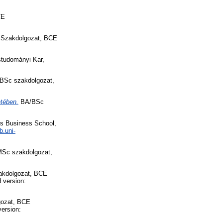
CE
Szakdolgozat, BCE
tudományi Kar,
BSc szakdolgozat,
etében.
BA/BSc
s Business School,
b.uni-
c szakdolgozat,
kdolgozat, BCE
 version:
ozat, BCE
version: