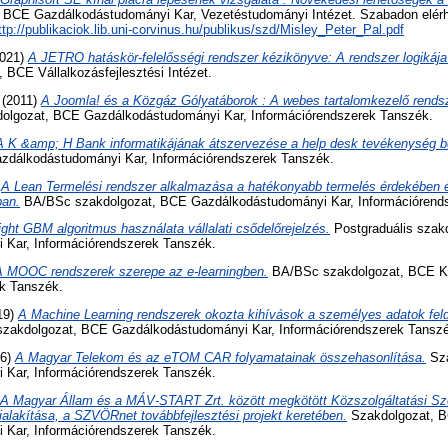
BCE Gazdálkodástudományi Kar, Vezetéstudományi Intézet. Szabadon elérhe
ttp://publikaciok.lib.uni-corvinus.hu/publikus/szd/Misley_Peter_Pal.pdf
021)
A JETRO hatáskör-felelősségi rendszer kézikönyve: A rendszer logikáj
BCE Vállalkozásfejlesztési Intézet.
(2011)
A Joomla! és a Közgáz Gólyatáborok : A webes tartalomkezelő rends
lgozat, BCE Gazdálkodástudományi Kar, Információrendszerek Tanszék.
A K &amp; H Bank informatikájának átszervezése a help desk tevékenység b
zdálkodástudományi Kar, Információrendszerek Tanszék.
)
A Lean Termelési rendszer alkalmazása a hatékonyabb termelés érdekében é
ban.
BA/BSc szakdolgozat, BCE Gazdálkodástudományi Kar, Információrend
ight GBM algoritmus használata vállalati csődelőrejelzés.
Postgraduális szak
 Kar, Információrendszerek Tanszék.
A MOOC rendszerek szerepe az e-learningben.
BA/BSc szakdolgozat, BCE K
ok Tanszék.
19)
A Machine Learning rendszerek okozta kihívások a személyes adatok fel
akdolgozat, BCE Gazdálkodástudományi Kar, Információrendszerek Tanszé
06)
A Magyar Telekom és az eTOM CAR folyamatainak összehasonlítása.
Sza
 Kar, Információrendszerek Tanszék.
A Magyar Állam és a MÁV-START Zrt. között megkötött Közszolgáltatási Sz
kialakítása, a SZVÖRnet továbbfejlesztési projekt keretében.
Szakdolgozat, 
 Kar, Információrendszerek Tanszék.