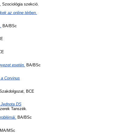
 Szociológia szekció.
ek az online térben.
.
BA/BSc
CE
CE
nyezet esetén.
BA/BSc
 a Corvinus
Szakdolgozat, BCE
P Jednota DS
zerek Tanszék.
problémái.
BA/BSc
MA/MSc