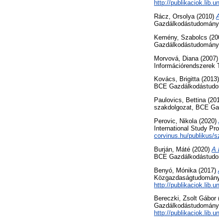
http://publikaciok.lib
Rácz, Orsolya
(2010)
Gazdálkodástudományi
Kemény, Szabolcs
(20
Gazdálkodástudományi
Morvová, Diana
(2007
Információrendszerek 
Kovács, Brigitta
(2013
BCE Gazdálkodástudomá
Paulovics, Bettina
(20
szakdolgozat, BCE Ga
Perovic, Nikola
(2020)
International Study Pr
corvinus.hu/publikus/s
Burján, Máté
(2020)
A 
BCE Gazdálkodástudomá
Benyó, Mónika
(2017)
Közgazdaságtudományi 
http://publikaciok.lib
Bereczki, Zsolt Gábor
Gazdálkodástudományi K
http://publikaciok.lib.