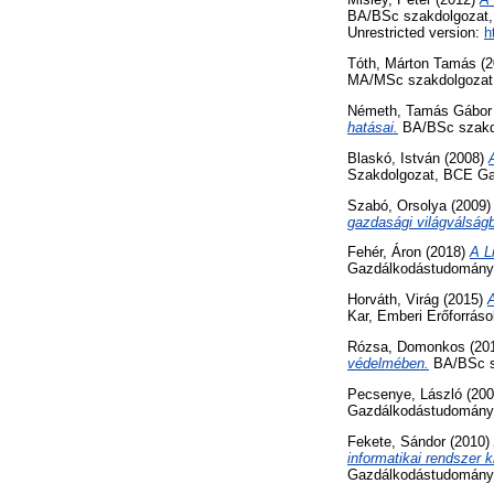
BA/BSc szakdolgozat, 
Unrestricted version:
h
Tóth, Márton Tamás
(2
MA/MSc szakdolgozat, 
Németh, Tamás Gábor
hatásai.
BA/BSc szakdo
Blaskó, István
(2008)
Szakdolgozat, BCE Ga
Szabó, Orsolya
(2009
gazdasági világválság
Fehér, Áron
(2018)
A L
Gazdálkodástudományi
Horváth, Virág
(2015)
Kar, Emberi Erőforrás
Rózsa, Domonkos
(20
védelmében.
BA/BSc sz
Pecsenye, László
(20
Gazdálkodástudományi
Fekete, Sándor
(2010)
informatikai rendszer 
Gazdálkodástudományi