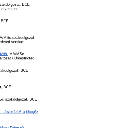
akdolgozat, BCE
ed version:
, BCE
/MSc szakdolgozat,
ricted version:
zött.
MA/MSc
ltozat / Unrestricted
zakdolgozat, BCE
t, BCE
c szakdolgozat, BCE
: Javaslatok a Google
Nagy Falon túl.