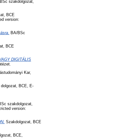
BSc szakdolgozat,
at, BCE
ed version:
ásra.
BA/BSc
at, BCE
AGY DIGITÁLIS
tézet.
ástudományi Kar,
dolgozat, BCE, E-
Sc szakdolgozat,
icted version:
N.
Szakdolgozat, BCE
gozat, BCE,