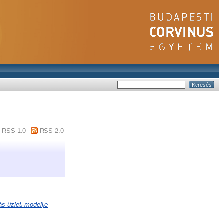
RSS 1.0
RSS 2.0
s üzleti modellje