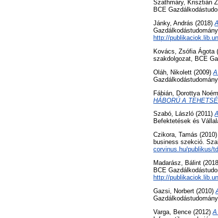
Szathmáry, Krisztián Z
BCE Gazdálkodástudo
Jánky, András
(2018)
A
Gazdálkodástudományi 
http://publikaciok.lib
Kovács, Zsófia Ágota
szakdolgozat, BCE Ga
Oláh, Nikolett
(2009)
A
Gazdálkodástudományi
Fábián, Dorottya Noém
HÁBORÚ A TEHETSÉ
Szabó, László
(2011)
A
Befektetések és Válla
Czikora, Tamás
(2010
business szekció. Szab
corvinus.hu/publikus/
Madarász, Bálint
(201
BCE Gazdálkodástudomá
http://publikaciok.lib.
Gazsi, Norbert
(2010)
Gazdálkodástudományi
Varga, Bence
(2012)
A