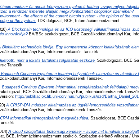
Bitcoin rendszer és annak környezetre gyakorolt hatása, avagy milyen tulajd
ndszer, a rendszer ismerete alapján megkülönböztetett csoportok szemében? =
nvironment - the effects of the current bitcoin system - the opinion of the use
ledge of the system.
TDK dolgozat, BCE, Információmenedzsment.
018)
A Blockchain technológia és az ICO közösségi vállalatfinanszírozás „bu
és innovációja?
BA/BSc szakdolgozat, BCE Gazdálkodástudományi Kar, Inf
A Blokklánc technológia jövője: Egy kompetencia központ kialakításának ele
zdálkodástudományi Kar, Infokommunikációs Tanszék.
luetooth, mint a lokális tartalomszolgáltatás eszköze.
Szakdolgozat, BCE Ga
erek Tanszék.
 Budapesti Corvinus Egyetem e-learning helyzetének elemzése és akcióterv k
zdálkodástudományi Kar, Információrendszerek Tanszék.
 Budapesti Corvinus Egyetem informatikai szolgáltatásainak felhőalapú meg
kdolgozat, BCE Gazdálkodástudományi Kar, Információrendszerek Tanszék
 version:
http://publikaciok.lib.uni-corvinus.hu/publikus/szd/Bartha_Daniel_201
20)
A CRISP-DM módszer alkalmazása az ügyfél-lemorzsolódás vizsgálatban
zdálkodástudományi Kar, Információrendszerek Tanszék.
CRM informatikai támogatásának megvalósulása.
Szakdolgozat, BCE Gazdál
Tanszék.
014)
A Cloud szolgáltatás biztonsági kérdései – avagy mit kínálnak a szolgál
t, BCE, Információmenedzsment szekció. Szabadon elérhető változat / Unres