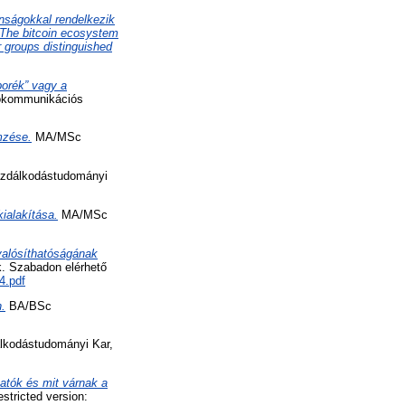
onságokkal rendelkezik
 The bitcoin ecosystem
r groups distinguished
borék” vagy a
okommunikációs
mzése.
MA/MSc
zdálkodástudományi
ialakítása.
MA/MSc
valósíthatóságának
. Szabadon elérhető
4.pdf
.
BA/BSc
kodástudományi Kar,
tatók és mit várnak a
tricted version: