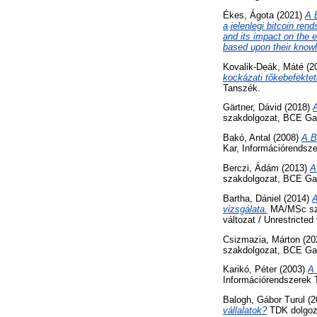
Ékes, Ágota
(2021)
A 
a jelenlegi bitcoin re
and its impact on the e
based upon their know
Kovalik-Deák, Máté
(2
kockázati tőkebefektet
Tanszék.
Gärtner, Dávid
(2018)
szakdolgozat, BCE Ga
Bakó, Antal
(2008)
A B
Kar, Információrendsz
Berczi, Ádám
(2013)
A
szakdolgozat, BCE Ga
Bartha, Dániel
(2014)
A
vizsgálata.
MA/MSc sza
változat / Unrestricted
Csizmazia, Márton
(20
szakdolgozat, BCE Ga
Karikó, Péter
(2003)
A 
Információrendszerek 
Balogh, Gábor Turul
(2
vállalatok?
TDK dolgoza