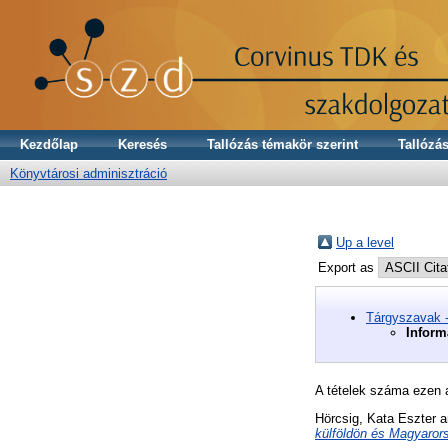
Kezdőlap
Keresés
Tallózás témakör szerint
Tallózás
Könyvtárosi adminisztráció
Up a level
Export as
Tárgyszavak 
Inform
A tételek száma ezen 
Hörcsig, Kata Eszter
a
külföldön és Magyaror