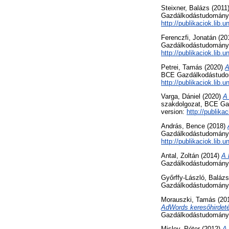
Steixner, Balázs
(2011
Gazdálkodástudományi 
http://publikaciok.lib.
Ferenczfi, Jonatán
(20
Gazdálkodástudományi K
http://publikaciok.lib.
Petrei, Tamás
(2020)
A
BCE Gazdálkodástudomán
http://publikaciok.lib.
Varga, Dániel
(2020)
A 
szakdolgozat, BCE Gazd
version:
http://publika
András, Bence
(2018)
Gazdálkodástudományi K
http://publikaciok.lib
Antal, Zoltán
(2014)
A 
Gazdálkodástudományi
Győrffy-László, Balázs
Gazdálkodástudományi K
Morauszki, Tamás
(20
AdWords keresőhirdeté
Gazdálkodástudományi 
Misley, Péter
(2012)
A 