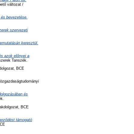
tő változat /
a és bevezetése.
zerek szervezeti
emutatásán keresztül.
s azok előnyei a
szerek Tanszék.
dolgozat, BCE
özgazdaságtudományi
dolgozásában és
k.
kdolgozat, BCE
erződést támogató
BCE