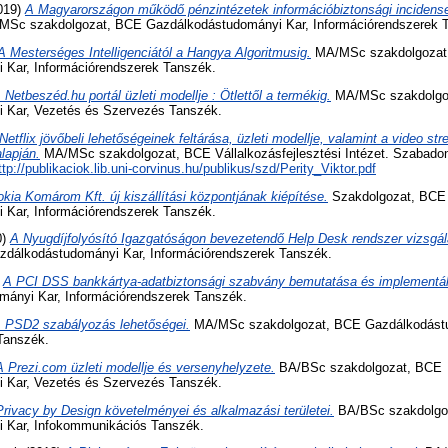
019)
A Magyarországon működő pénzintézetek információbiztonsági incidens
Sc szakdolgozat, BCE Gazdálkodástudományi Kar, Információrendszerek 
A Mesterséges Intelligenciától a Hangya Algoritmusig.
MA/MSc szakdolgozat
 Kar, Információrendszerek Tanszék.
 Netbeszéd.hu portál üzleti modellje : Ötlettől a termékig.
MA/MSc szakdolgo
 Kar, Vezetés és Szervezés Tanszék.
Netflix jövőbeli lehetőségeinek feltárása, üzleti modellje, valamint a video st
lapján.
MA/MSc szakdolgozat, BCE Vállalkozásfejlesztési Intézet. Szabadon 
ttp://publikaciok.lib.uni-corvinus.hu/publikus/szd/Perity_Viktor.pdf
kia Komárom Kft. új kiszállítási központjának kiépítése.
Szakdolgozat, BCE
 Kar, Információrendszerek Tanszék.
0)
A Nyugdíjfolyósító Igazgatóságon bevezetendő Help Desk rendszer vizsgál
zdálkodástudományi Kar, Információrendszerek Tanszék.
)
A PCI DSS bankkártya-adatbiztonsági szabvány bemutatása és implementá
ányi Kar, Információrendszerek Tanszék.
 PSD2 szabályozás lehetőségei.
MA/MSc szakdolgozat, BCE Gazdálkodástu
Tanszék.
A Prezi.com üzleti modellje és versenyhelyzete.
BA/BSc szakdolgozat, BCE
 Kar, Vezetés és Szervezés Tanszék.
rivacy by Design követelményei és alkalmazási területei.
BA/BSc szakdolgo
 Kar, Infokommunikációs Tanszék.