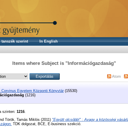
 tanszék szerint
In English
Items where Subject is "Információgazdaság"
Atom
- Corvinus Egyetem Központi Könyvtár
(15530)
ációgazdaság
(1216)
a szinten:
1216
.
nd
Török, Tamás Miklós
(2011)
"Együtt olcsóbb!" : Avagy a közösségi vásárlá
szágon.
TDK dolgozat, BCE, E-business szekció.