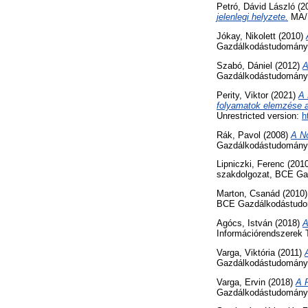
Petró, Dávid László
(2
jelenlegi helyzete.
MA/M
Jókay, Nikolett
(2010)
Gazdálkodástudományi
Szabó, Dániel
(2012)
A
Gazdálkodástudományi
Perity, Viktor
(2021)
A 
folyamatok elemzése a
Unrestricted version:
h
Rák, Pavol
(2008)
A No
Gazdálkodástudományi
Lipniczki, Ferenc
(201
szakdolgozat, BCE Ga
Marton, Csanád
(2010
BCE Gazdálkodástudom
Agócs, István
(2018)
A
Információrendszerek 
Varga, Viktória
(2011)
Gazdálkodástudományi
Varga, Ervin
(2018)
A P
Gazdálkodástudományi