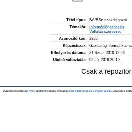
Tétel típus:
BA/BSc szakdolgozat
Témakör:
Információgazdaság
Vállalati szervezet
Azonosító kód:
2253
Képzés/szak:
Gazdaságinformatikus s
Elhelyezés dátuma:
21 Szept 2010 12:26
Utolsó változtatás:
02 Júl 2016 20:19
Csak a repozitó
BCE Szakdolgozatok a
EPrints 3
szoftverrel működik, amelyet a
School of Electronics and Computer Science,
University of Southa