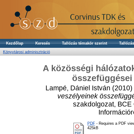
Kezdőlap
Keresés
Tallózás témakör szerint
Tallózás
Könyvtárosi adminisztráció
A közösségi hálózatok
összefüggései 
Lampé, Dániel István
(2010
veszélyeinek összefüggés
szakdolgozat, BCE
Információ
PDF
- Requires a PDF vie
425kB