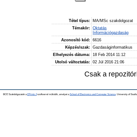
Tétel típus:
MA/MSc szakdolgozat
Témakör:
Oktatás
Információgazdaság
Azonosító kód:
6616
Képzés/szak:
Gazdaságinformatikus
Elhelyezés dátuma:
18 Feb 2014 11:12
Utolsó változtatás:
02 Júl 2016 21:06
Csak a repozitó
BCE Szakdolgozatok a
EPrints 3
szoftverrel működik, amelyet a
School of Electronics and Computer Science,
University of Southa