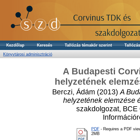
Kezdőlap
Keresés
Tallózás témakör szerint
Tallózás
Könyvtárosi adminisztráció
A Budapesti Corv
helyzetének elemzés
Berczi, Ádám
(2013)
A Bud
helyzetének elemzése és
szakdolgozat, BCE
Információ
PDF
- Requires a PDF vie
2MB