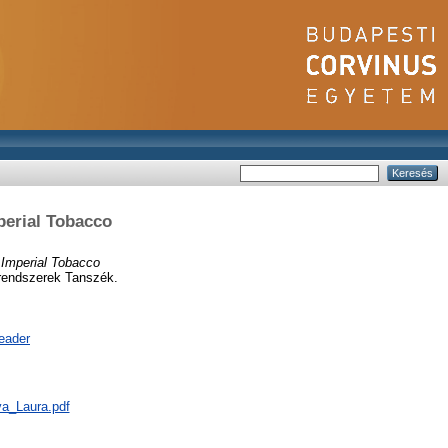
perial Tobacco
Imperial Tobacco
rendszerek Tanszék.
eader
Eva_Laura.pdf