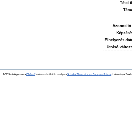
Tétel t
Téma
Azonosító
Képzés/
Elhelyezés dá
Utolsó változt
BCE Szakdolgozatok a
EPrints 3
szoftverrel működik, amelyet a
School of Electronics and Computer Science,
University of Southa