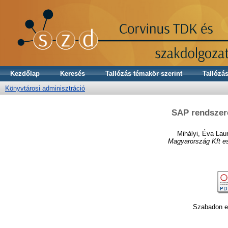
Kezdőlap
Keresés
Tallózás témakör szerint
Tallózás
Könyvtárosi adminisztráció
SAP rendszere
Mihályi, Éva Lau
Magyarország Kft e
Szabadon el