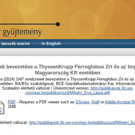
 tanszék szerint
In English
k bevezetése a ThyssenKrupp Ferroglobus Zrt és az Im
Magyarország Kft esetében
ra
(2014)
SAP rendszerek bevezetése a ThyssenKrupp Ferroglobus Zrt és az 
setében.
BA/BSc szakdolgozat, BCE Gazdálkodástudományi Kar, Információ
Szabadon elérhető változat / Unrestricted version:
http://publikaciok.lib.uni-
corvinus.hu/publikus/szd/Mihalyi_Eva_Laura.pdf
PDF
- Requires a PDF viewer such as
GSview
,
Xpdf
or
Adobe Acrobat R
1MB
érhető változat:
http://publikaciok.lib.uni-corvinus.hu/publikus/szd/Mihalyi_