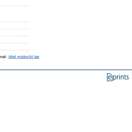
inak:
tétel módosító lap