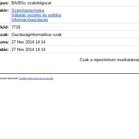
ípus:
BA/BSc szakdolgozat
kör:
Számítástechnika
Vállalati vezetés és politika
Információgazdaság
 kód:
7719
szak:
Gazdaságinformatikus szak
tuma:
27 Nov 2014 14:14
atás:
27 Nov 2014 14:14
Csak a repozitórium munkatársa
mpton fejlesztett.
További információ és a szerzők.
.