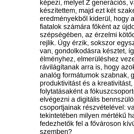
képezi, melyet Z generációs, va
készítettem, majd ezt két szaké
eredményekből kiderül, hogy 
fiatalok számára főként az újd
szépségében, az érzelmi köto
rejlik. Úgy érzik, sokszor egysz
van, gondolkodásra késztet, í
élményhez, elmerüléshez ve
rávilágítanak arra is, hogy a
analóg formátumok szabnak, 
produktivitást és a kreativitá
folytatásaként a fókuszcsoportos
elvégezni a digitális bennszülo
csoportjainak részvételével: 
tekintetében milyen mértékű h
fedezhetők fel a fővároson kívül
szemben?