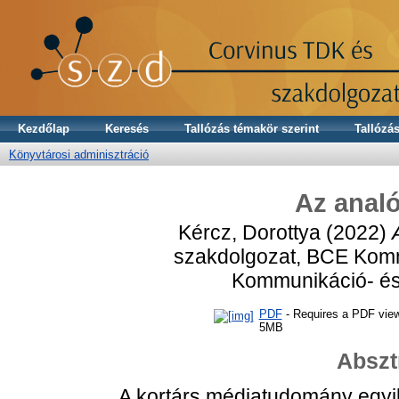
Kezdőlap
Keresés
Tallózás témakör szerint
Tallózás
Könyvtárosi adminisztráció
Az anal
Kércz, Dorottya
(2022)
szakdolgozat, BCE Kommu
Kommunikáció- é
PDF
- Requires a PDF vie
5MB
Abszt
A kortárs médiatudomány egyik