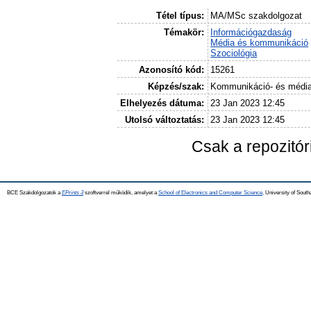
Tétel típus:
MA/MSc szakdolgozat
Témakör:
Információgazdaság
Média és kommunikáció
Szociológia
Azonosító kód:
15261
Képzés/szak:
Kommunikáció- és médi
Elhelyezés dátuma:
23 Jan 2023 12:45
Utolsó változtatás:
23 Jan 2023 12:45
Csak a repozitó
BCE Szakdolgozatok a
EPrints 3
szoftverrel működik, amelyet a
School of Electronics and Computer Science,
University of Southa