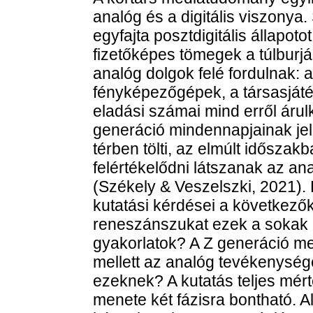
analóg és a digitális viszonya
egyfajta posztdigitális állapot
fizetőképes tömegek a túlburján
analóg dolgok felé fordulnak: 
fényképezőgépek, a társasját
eladási számai mind erről árulko
generáció mindennapjainak jelent
térben tölti, az elmúlt idősza
felértékelődni látszanak az an
(Székely & Veszelszki, 2021)
kutatási kérdései a következők:
reneszánszukat ezek a sokak ál
gyakorlatok? A Z generáció me
mellett az analóg tevékenység
ezeknek? A kutatás teljes mért
menete két fázisra bontható. A