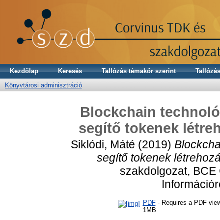
Kezdőlap
Keresés
Tallózás témakör szerint
Tallózás
Könyvtárosi adminisztráció
Blockchain technoló
segítő tokenek létre
Siklódi, Máté
(2019)
Blockcha
segítő tokenek létrehoz
szakdolgozat, BCE
Információ
PDF
- Requires a PDF vie
1MB