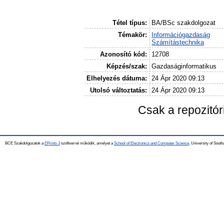
Tétel típus:
BA/BSc szakdolgozat
Témakör:
Információgazdaság
Számítástechnika
Azonosító kód:
12708
Képzés/szak:
Gazdaságinformatikus
Elhelyezés dátuma:
24 Ápr 2020 09:13
Utolsó változtatás:
24 Ápr 2020 09:13
Csak a repozitó
BCE Szakdolgozatok a
EPrints 3
szoftverrel működik, amelyet a
School of Electronics and Computer Science,
University of Southa