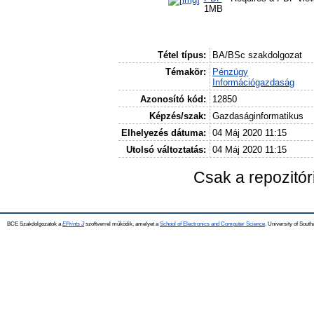
1MB
Tétel típus:
BA/BSc szakdolgozat
Témakör:
Pénzügy
Információgazdaság
Azonosító kód:
12850
Képzés/szak:
Gazdaságinformatikus
Elhelyezés dátuma:
04 Máj 2020 11:15
Utolsó változtatás:
04 Máj 2020 11:15
Csak a repozitó
BCE Szakdolgozatok a
EPrints 3
szoftverrel működik, amelyet a
School of Electronics and Computer Science,
University of Southa