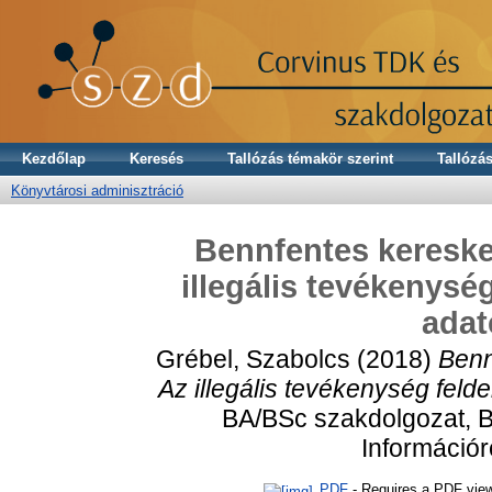
Kezdőlap
Keresés
Tallózás témakör szerint
Tallózás
Könyvtárosi adminisztráció
Bennfentes kereske
illegális tevékenysé
adat
Grébel, Szabolcs
(2018)
Benn
Az illegális tevékenység feld
BA/BSc szakdolgozat, 
Információ
PDF
- Requires a PDF vie