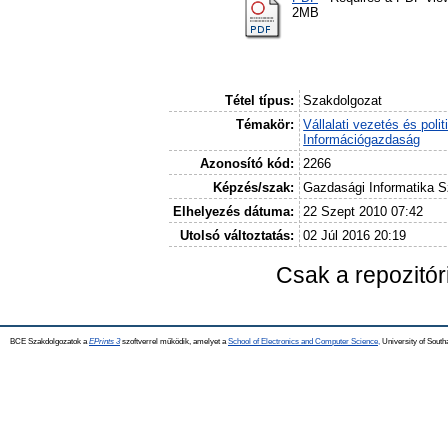
2MB
Tétel típus:
Szakdolgozat
Témakör:
Vállalati vezetés és polit
Információgazdaság
Azonosító kód:
2266
Képzés/szak:
Gazdasági Informatika 
Elhelyezés dátuma:
22 Szept 2010 07:42
Utolsó változtatás:
02 Júl 2016 20:19
Csak a repozitó
BCE Szakdolgozatok a
EPrints 3
szoftverrel működik, amelyet a
School of Electronics and Computer Science,
University of Southa