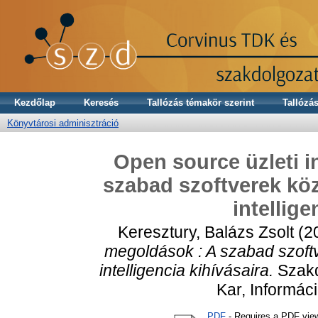
Kezdőlap
Keresés
Tallózás témakör szerint
Tallózás
Könyvtárosi adminisztráció
Open source üzleti i
szabad szoftverek köz
intellige
Keresztury, Balázs Zsolt
(2
megoldások : A szabad szoft
intelligencia kihívásaira.
Szakd
Kar, Informác
PDF
- Requires a PDF vie