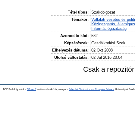
Tétel típus:
Szakdolgozat
Témakör:
Vállalati vezetés és polit
Közigazgatás, államigaz
Információgazdaság
Azonosító kód:
582
Képzés/szak:
Gazdálkodási Szak
Elhelyezés dátuma:
02 Okt 2008
Utolsó változtatás:
02 Júl 2016 20:04
Csak a repozitó
BCE Szakdolgozatok a
EPrints 3
szoftverrel működik, amelyet a
School of Electronics and Computer Science,
University of Southa