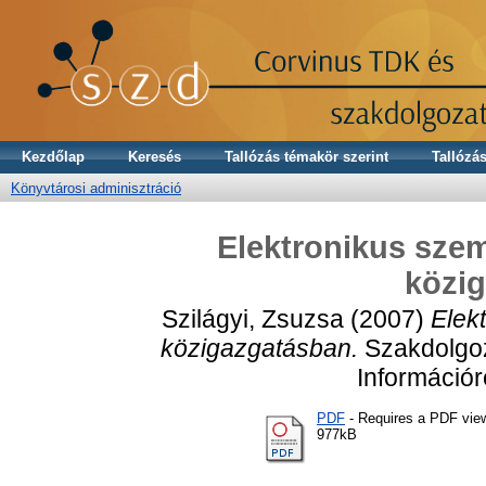
Kezdőlap
Keresés
Tallózás témakör szerint
Tallózás
Könyvtárosi adminisztráció
Elektronikus sze
közi
Szilágyi, Zsuzsa
(2007)
Elek
közigazgatásban.
Szakdolgoz
Információ
PDF
- Requires a PDF vie
977kB