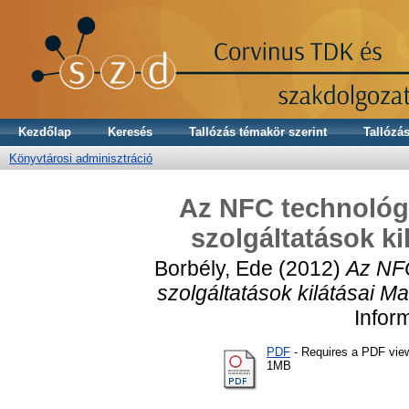
Kezdőlap
Keresés
Tallózás témakör szerint
Tallózás
Könyvtárosi adminisztráció
Az NFC technológi
szolgáltatások k
Borbély, Ede
(2012)
Az NFC
szolgáltatások kilátásai 
Infor
PDF
- Requires a PDF vie
1MB