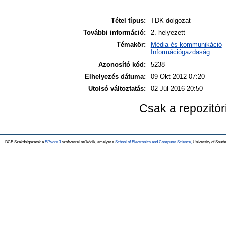
Tétel típus:
TDK dolgozat
További információ:
2. helyezett
Témakör:
Média és kommunikáció
Információgazdaság
Azonosító kód:
5238
Elhelyezés dátuma:
09 Okt 2012 07:20
Utolsó változtatás:
02 Júl 2016 20:50
Csak a repozitó
BCE Szakdolgozatok a
EPrints 3
szoftverrel működik, amelyet a
School of Electronics and Computer Science,
University of Southa