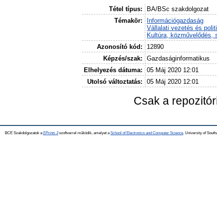
Tétel típus:
BA/BSc szakdolgozat
Témakör:
Információgazdaság
Vállalati vezetés és polit
Kultúra, közművelődés, 
Azonosító kód:
12890
Képzés/szak:
Gazdaságinformatikus
Elhelyezés dátuma:
05 Máj 2020 12:01
Utolsó változtatás:
05 Máj 2020 12:01
Csak a repozitó
BCE Szakdolgozatok a
EPrints 3
szoftverrel működik, amelyet a
School of Electronics and Computer Science,
University of Southa