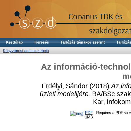
Kezdőlap
Keresés
Tallózás témakör szerint
Tallózás
Könyvtárosi adminisztráció
Az információ-technoló
mo
Erdélyi, Sándor
(2018)
Az inf
üzleti modelljére.
BA/BSc szak
Kar, Infoko
PDF
- Requires a PDF vie
1MB