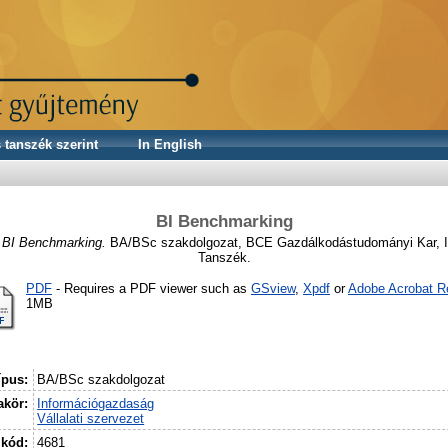
 tanszék szerint
In English
BI Benchmarking
)
BI Benchmarking.
BA/BSc szakdolgozat, BCE Gazdálkodástudományi Kar, I
Tanszék.
PDF
- Requires a PDF viewer such as
GSview
,
Xpdf
or
Adobe Acrobat R
1MB
ípus:
BA/BSc szakdolgozat
kör:
Információgazdaság
Vállalati szervezet
 kód:
4681