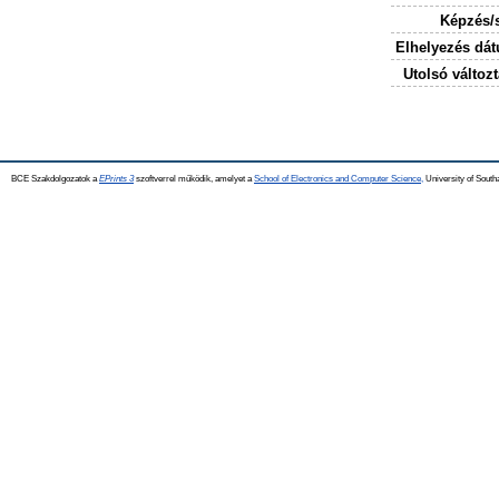
Képzés/
Elhelyezés dá
Utolsó változt
BCE Szakdolgozatok a
EPrints 3
szoftverrel működik, amelyet a
School of Electronics and Computer Science,
University of Southa