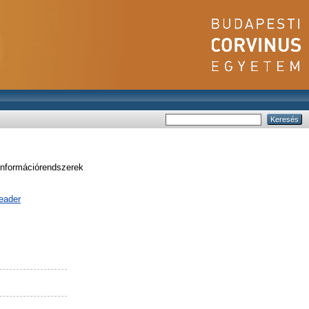
nformációrendszerek
eader