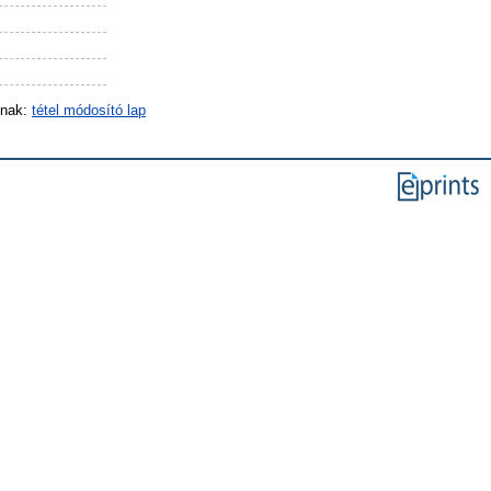
inak:
tétel módosító lap