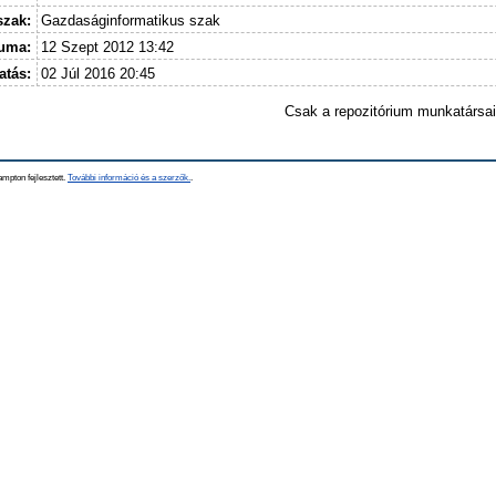
szak:
Gazdaságinformatikus szak
tuma:
12 Szept 2012 13:42
atás:
02 Júl 2016 20:45
Csak a repozitórium munkatársa
mpton fejlesztett.
További információ és a szerzők.
.