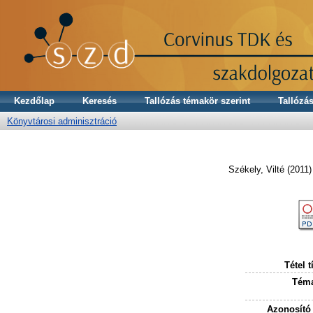
Kezdőlap
Keresés
Tallózás témakör szerint
Tallózás
Könyvtárosi adminisztráció
Székely, Vilté
(2011
Tétel t
Téma
Azonosító