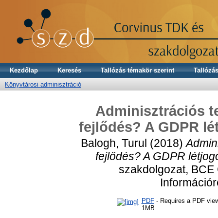
Kezdőlap
Keresés
Tallózás témakör szerint
Tallózás
Könyvtárosi adminisztráció
Adminisztrációs te
fejlődés? A GDPR lé
Balogh, Turul
(2018)
Admini
fejlődés? A GDPR létjo
szakdolgozat, BCE
Információ
PDF
- Requires a PDF vie
1MB