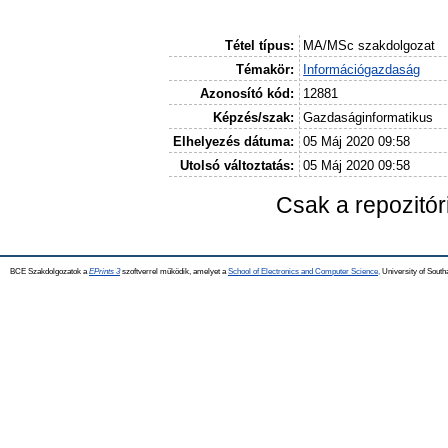
Tétel típus:
MA/MSc szakdolgozat
Témakör:
Információgazdaság
Azonosító kód:
12881
Képzés/szak:
Gazdaságinformatikus
Elhelyezés dátuma:
05 Máj 2020 09:58
Utolsó változtatás:
05 Máj 2020 09:58
Csak a repozitó
BCE Szakdolgozatok a
EPrints 3
szoftverrel működik, amelyet a
School of Electronics and Computer Science,
University of Southa