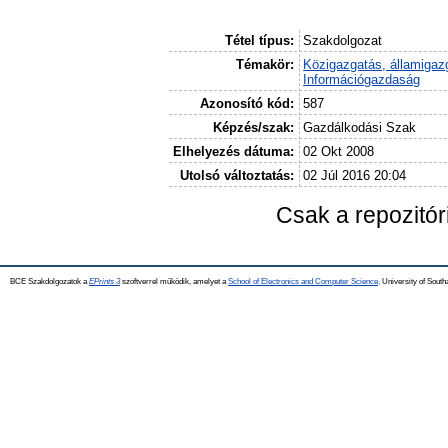
Tétel típus:
Szakdolgozat
Témakör:
Közigazgatás, államigaz
Információgazdaság
Azonosító kód:
587
Képzés/szak:
Gazdálkodási Szak
Elhelyezés dátuma:
02 Okt 2008
Utolsó változtatás:
02 Júl 2016 20:04
Csak a repozitó
BCE Szakdolgozatok a
EPrints 3
szoftverrel működik, amelyet a
School of Electronics and Computer Science,
University of Southa