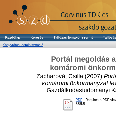
Kezdőlap
Keresés
Tallózás témakör szerint
Tallózás
Könyvtárosi adminisztráció
Portál megoldás a
komáromi önkorm
Zacharová, Csilla
(2007)
Port
komáromi önkormányzat te
Gazdálkodástudományi Ka
PDF
- Requires a PDF vie
838kB