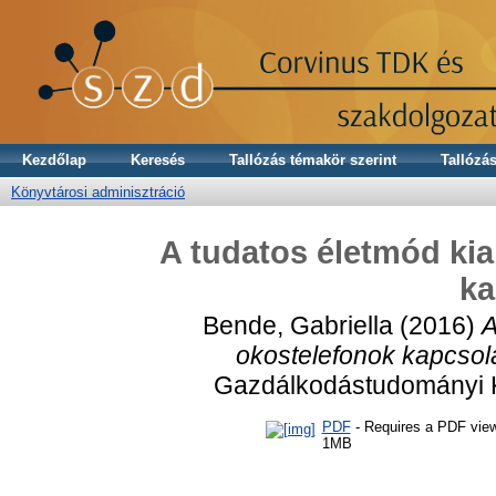
Kezdőlap
Keresés
Tallózás témakör szerint
Tallózás
Könyvtárosi adminisztráció
A tudatos életmód kia
ka
Bende, Gabriella
(2016)
A
okostelefonok kapcsol
Gazdálkodástudományi K
PDF
- Requires a PDF vie
1MB