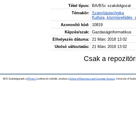
Tétel típus:
BA/BSc szakdolgozat
Témakör:
Számítástechnika
Kultúra, közművelődés, 
Azonosító kód:
10819
Képzés/szak:
Gazdaságinformatikus
Elhelyezés dátuma:
21 Márc 2018 13:02
Utolsó változtatás:
21 Márc 2018 13:02
Csak a repozitó
BCE Szakdolgozatok a
EPrints 3
szoftverrel működik, amelyet a
School of Electronics and Computer Science,
University of Southa