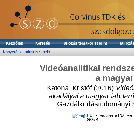
Kezdőlap
Keresés
Tallózás témakör szerint
Tallózás
Könyvtárosi adminisztráció
Videóanalitikai rendsz
a magyar
Katona, Kristóf
(2016)
Videó
akadályai a magyar labdar
Gazdálkodástudományi K
PDF
- Requires a PDF vie
863kB