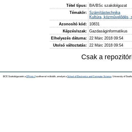
Tétel típus:
BA/BSc szakdolgozat
Témakör:
Számítástechnika
Kultúra, közművelődés, 
Azonosító kód:
10831
Képzés/szak:
Gazdaságinformatikus
Elhelyezés dátuma:
22 Márc 2018 09:54
Utolsó változtatás:
22 Márc 2018 09:54
Csak a repozitó
BCE Szakdolgozatok a
EPrints 3
szoftverrel működik, amelyet a
School of Electronics and Computer Science,
University of Southa