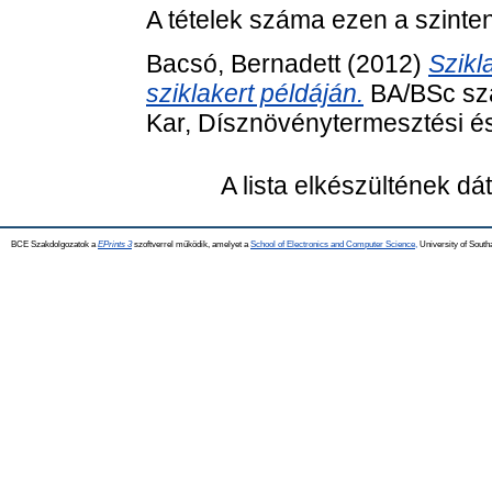
A tételek száma ezen a szinte
Bacsó, Bernadett
(2012)
Szikl
sziklakert példáján.
BA/BSc sza
Kar, Dísznövénytermesztési é
A lista elkészültének d
BCE Szakdolgozatok a
EPrints 3
szoftverrel működik, amelyet a
School of Electronics and Computer Science,
University of Southa