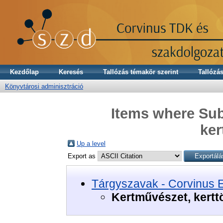
Kezdőlap
Keresés
Tallózás témakör szerint
Tallózás
Könyvtárosi adminisztráció
Items where Sub
ker
Up a level
Export as
Tárgyszavak - Corvinus 
Kertművészet, kertt