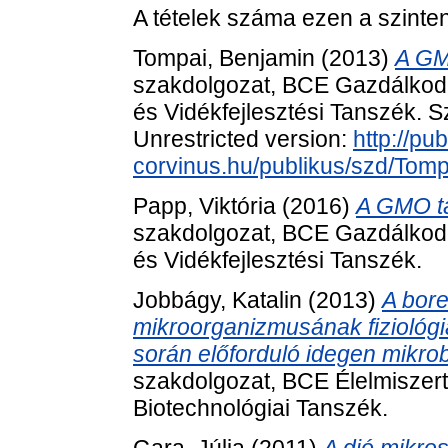
A tételek száma ezen a szinte
Tompai, Benjamin
(2013)
A GM
szakdolgozat, BCE Gazdálkod
és Vidékfejlesztési Tanszék. S
Unrestricted version:
http://pub
corvinus.hu/publikus/szd/Tom
Papp, Viktória
(2016)
A GMO tá
szakdolgozat, BCE Gazdálkod
és Vidékfejlesztési Tanszék.
Jobbágy, Katalin
(2013)
A bore
mikroorganizmusának fiziológia
során előforduló idegen mikro
szakdolgozat, BCE Élelmiszert
Biotechnológiai Tanszék.
Gara, Júlia
(2011)
A dió mikro