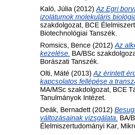
Kaló, Júlia
(2012)
Az Egri borv
izolátumok molekuláris biológia
szakdolgozat, BCE Élelmiszert
Biotechnológiai Tanszék.
Romsics, Bence
(2012)
Az alk
kezelése.
BA/BSc szakdolgozat
Borászati Tanszék.
Olti, Máté
(2013)
Az érintett 
kapcsolatos fellépése a transz
MA/MSc szakdolgozat, BCE Tá
Tanulmányok Intézet.
Deák, Bernadett
(2012)
Besugá
változásainak vizsgálata.
BA/B
Élelmiszertudományi Kar, Mikro