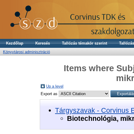
Kezdőlap
Keresés
Tallózás témakör szerint
Tallózás
Könyvtárosi adminisztráció
Items where Subj
mikr
Up a level
Export as
Tárgyszavak - Corvinus 
Biotechnológia, mik