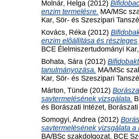
Molnár, Helga
(2012)
Bifidobac
enzim termelésre.
MA/MSc szak
Kar, Sör- és Szeszipari Tanszé
Kovács, Réka
(2012)
Bifidoba
enzim előállítása és részleges
BCE Élelmiszertudományi Kar, 
Bohata, Sára
(2012)
Bifidobak
tanulmányozása.
MA/MSc szak
Kar, Sör- és Szeszipari Tanszé
Márton, Tünde
(2012)
Borászat
savtermelésének vizsgálata.
B
és Borászati Intézet, Borászat
Somogyi, Andrea
(2012)
Borás
savtermelésének vizsgálata a 
BA/BSc szakdolgozat, BCE Szől