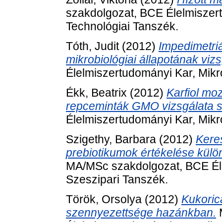
szakdolgozat, BCE Élelmiszert
Technológiai Tanszék.
Tóth, Judit
(2012)
Impedimetri
mikrobiológiai állapotának vizs
Élelmiszertudományi Kar, Mikro
Ékk, Beatrix
(2012)
Karfiol mo
repceminták GMO vizsgálata s
Élelmiszertudományi Kar, Mikro
Szigethy, Barbara
(2012)
Kere
prebiotikumok értékelése külö
MA/MSc szakdolgozat, BCE Éle
Szeszipari Tanszék.
Török, Orsolya
(2012)
Kukoric
szennyezettsége hazánkban.