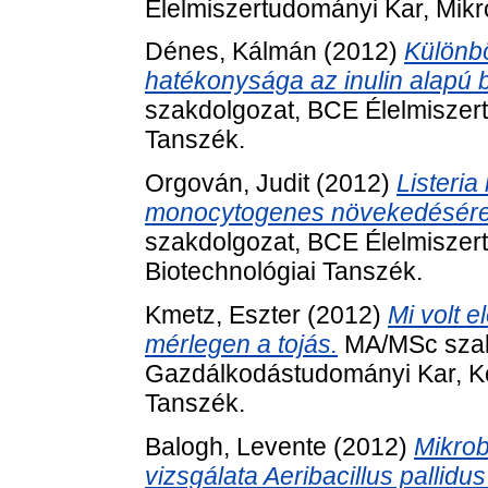
Élelmiszertudományi Kar, Mikro
Dénes, Kálmán
(2012)
Különb
hatékonysága az inulin alapú b
szakdolgozat, BCE Élelmiszert
Tanszék.
Orgován, Judit
(2012)
Listeria
monocytogenes növekedésére 
szakdolgozat, BCE Élelmiszert
Biotechnológiai Tanszék.
Kmetz, Eszter
(2012)
Mi volt e
mérlegen a tojás.
MA/MSc szak
Gazdálkodástudományi Kar, Kö
Tanszék.
Balogh, Levente
(2012)
Mikrob
vizsgálata Aeribacillus pallidu