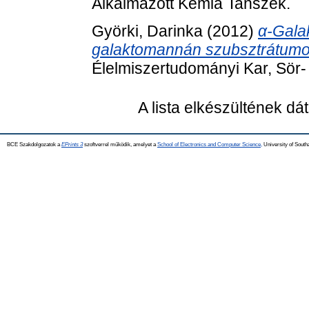
Alkalmazott Kémia Tanszék.
Györki, Darinka
(2012)
α-Gala
galaktomannán szubsztrátumo
Élelmiszertudományi Kar, Sör-
A lista elkészültének d
BCE Szakdolgozatok a
EPrints 3
szoftverrel működik, amelyet a
School of Electronics and Computer Science,
University of Southa