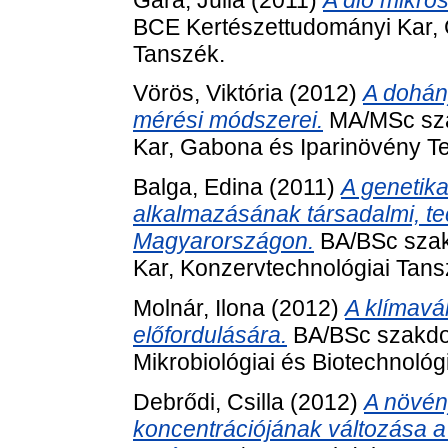
BCE Kertészettudományi Kar,
Tanszék.
Vörös, Viktória
(2012)
A dohán
mérési módszerei.
MA/MSc sza
Kar, Gabona és Iparinövény T
Balga, Edina
(2011)
A genetik
alkalmazásának társadalmi, te
Magyarországon.
BA/BSc szak
Kar, Konzervtechnológiai Tans
Molnár, Ilona
(2012)
A klímavá
előfordulására.
BA/BSc szakdol
Mikrobiológiai és Biotechnológ
Debrődi, Csilla
(2012)
A növé
koncentrációjának változása a