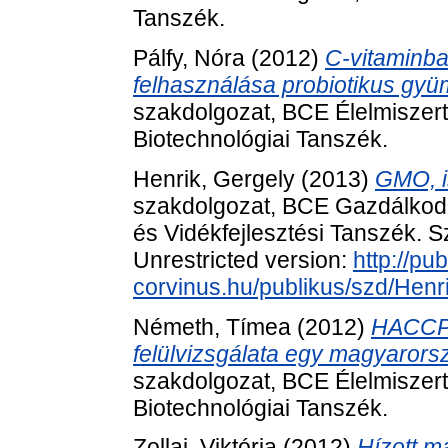
Tanszék.
Pálfy, Nóra
(2012)
C-vitaminb
felhasználása probiotikus gyü
szakdolgozat, BCE Élelmiszert
Biotechnológiai Tanszék.
Henrik, Gergely
(2013)
GMO, i
szakdolgozat, BCE Gazdálkod
és Vidékfejlesztési Tanszék. S
Unrestricted version:
http://pub
corvinus.hu/publikus/szd/Henr
Németh, Tímea
(2012)
HACCP 
felülvizsgálata egy magyarors
szakdolgozat, BCE Élelmiszert
Biotechnológiai Tanszék.
Zollai, Viktória
(2012)
Hízott m