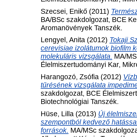
Szecsei, Enikő
(2011)
Termész
BA/BSc szakdolgozat, BCE Ker
Aromanövények Tanszék.
Lengyel, Anita
(2012)
Tokaji 
cerevisiae izolátumok biofilm k
molekuláris vizsgálata.
MA/MSc
Élelmiszertudományi Kar, Mikro
Harangozó, Zsófia
(2012)
Vízb
tűrésének vizsgálata impedime
szakdolgozat, BCE Élelmiszert
Biotechnológiai Tanszék.
Hüse, Lilla
(2013)
Új élelmisze
szempontból kedvező hatással 
források.
MA/MSc szakdolgozat