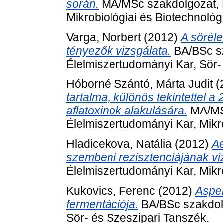
során.
MA/MSc szakdolgozat, 
Mikrobiológiai és Biotechnológ
Varga, Norbert
(2012)
A söréle
tényezők vizsgálata.
BA/BSc s
Élelmiszertudományi Kar, Sör-
Hóborné Szántó, Márta Judit
(
tartalma, különös tekintettel 
aflatoxinok alakulására.
MA/MS
Élelmiszertudományi Kar, Mikro
Hladicekova, Natália
(2012)
Ae
szembeni rezisztenciájának vi
Élelmiszertudományi Kar, Mikro
Kukovics, Ferenc
(2012)
Asper
fermentációja.
BA/BSc szakdolg
Sör- és Szeszipari Tanszék.