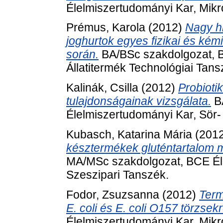
Élelmiszertudományi Kar, Mikro
Prémus, Karola
(2012)
Nagy hi
joghurtok egyes fizikai és kém
során.
BA/BSc szakdolgozat, B
Állatitermék Technológiai Tans
Kalinák, Csilla
(2012)
Probioti
tulajdonságainak vizsgálata.
BA
Élelmiszertudományi Kar, Sör-
Kubasch, Katarina Mária
(201
késztermékek gluténtartalom 
MA/MSc szakdolgozat, BCE Éle
Szeszipari Tanszék.
Fodor, Zsuzsanna
(2012)
Term
E. coli és E. coli O157 törzsekr
Élelmiszertudományi Kar, Mikro