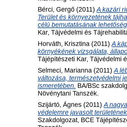
Bérci, Gergő
(2011)
A kazári r
Terület és környezetének tájha
célú bemutatásának lehetőség
Kar, Tájvédelmi és Tájrehabili
Horváth, Krisztina
(2011)
A ká
környékének vizsgálata, állap
Tájépítészeti Kar, Tájvédelmi é
Selmeci, Marianna
(2011)
A lé
változása, természetvédelmi je
ismeretében.
BA/BSc szakdolg
Növénytani Tanszék.
Szijártó, Ágnes
(2011)
A nagyat
védelemre javasolt területének
Szakdolgozat, BCE Tájépítészet