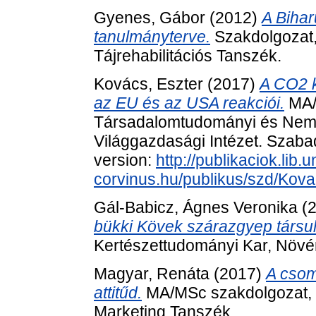
Gyenes, Gábor
(2012)
A Bihar
tanulmányterve.
Szakdolgozat,
Tájrehabilitációs Tanszék.
Kovács, Eszter
(2017)
A CO2 k
az EU és az USA reakciói.
MA/
Társadalomtudományi és Nemz
Világgazdasági Intézet. Szabad
version:
http://publikaciok.lib.u
corvinus.hu/publikus/szd/Kova
Gál-Babicz, Ágnes Veronika
(
bükki Kövek szárazgyep társu
Kertészettudományi Kar, Növé
Magyar, Renáta
(2017)
A csom
attitűd.
MA/MSc szakdolgozat,
Marketing Tanszék.