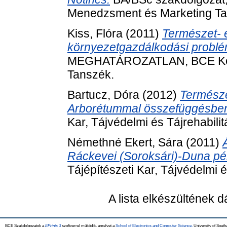
Menedzsment és Marketing Ta
Kiss, Flóra
(2011)
Természet- 
környezetgazdálkodási problé
MEGHATÁROZATLAN, BCE Kert
Tanszék.
Bartucz, Dóra
(2012)
Természe
Arborétummal összefüggésbe
Kar, Tájvédelmi és Tájrehabili
Némethné Ekert, Sára
(2011)
Ráckevei (Soroksári)-Duna pé
Tájépítészeti Kar, Tájvédelmi é
A lista elkészültének 
BCE Szakdolgozatok a
EPrints 3
szoftverrel működik, amelyet a
School of Electronics and Computer Science,
University of Southa