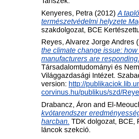
Tanszék.
Kenyeres, Petra
(2012)
A tapl
természetvédelmi helyzete M
szakdolgozat, BCE Kertészett
Reyes, Alvarez Jorge Andres
(
the climate change issue: how e
manufacturers are responding
Társadalomtudományi és Nemz
Világgazdasági Intézet. Szabad
version:
http://publikaciok.lib.u
corvinus.hu/publikus/szd/Rey
Drabancz, Áron
and
El-Meouc
kvótarendszer eredményessége 
harcban.
TDK dolgozat, BCE, F
láncok szekció.