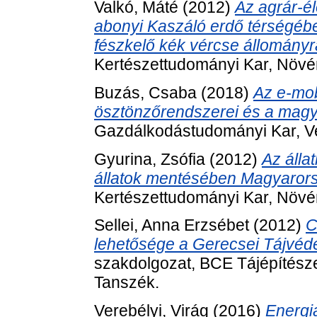
Valkó, Máté
(2012)
Az agrár-él
abonyi Kaszáló erdő térségében
fészkelő kék vércse állományr
Kertészettudományi Kar, Növé
Buzás, Csaba
(2018)
Az e-mob
ösztönzőrendszerei és a magy
Gazdálkodástudományi Kar, Ve
Gyurina, Zsófia
(2012)
Az álla
állatok mentésében Magyaror
Kertészettudományi Kar, Növé
Sellei, Anna Erzsébet
(2012)
C
lehetősége a Gerecsei Tájvéde
szakdolgozat, BCE Tájépítészet
Tanszék.
Verebélyi, Virág
(2016)
Energia