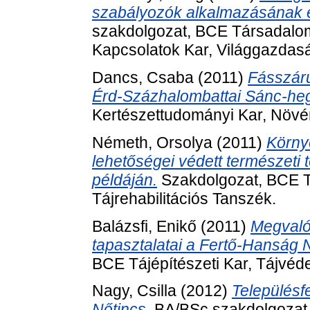
szabályozók alkalmazásának eu
szakdolgozat, BCE Társadalo
Kapcsolatok Kar, Világgazdaság
Dancs, Csaba
(2011)
Fásszárú
Érd-Százhalombattai Sánc-he
Kertészettudományi Kar, Növé
Németh, Orsolya
(2011)
Környe
lehetőségei védett természeti 
példáján.
Szakdolgozat, BCE Tá
Tájrehabilitációs Tanszék.
Balázsfi, Enikő
(2011)
Megvalós
tapasztalatai a Fertő-Hanság N
BCE Tájépítészeti Kar, Tájvéde
Nagy, Csilla
(2012)
Településfe
Nőtincs.
BA/BSc szakdolgozat,