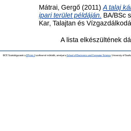
Mátrai, Gergő
(2011)
A talaj k
ipari terület példáján.
BA/BSc s
Kar, Talajtan és Vízgazdálkod
A lista elkészültének 
BCE Szakdolgozatok a
EPrints 3
szoftverrel működik, amelyet a
School of Electronics and Computer Science,
University of Southa