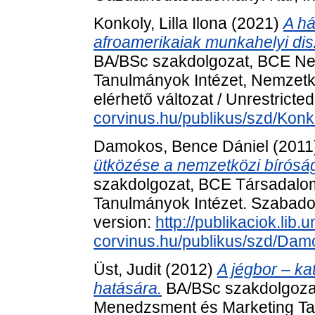
Konkoly, Lilla Ilona
(2021)
A há
afroamerikaiak munkahelyi dis
BA/BSc szakdolgozat, BCE Nemz
Tanulmányok Intézet, Nemzet
elérhető változat / Unrestricte
corvinus.hu/publikus/szd/Konko
Damokos, Bence Dániel
(2011
ütközése a nemzetközi bírósá
szakdolgozat, BCE Társadalo
Tanulmányok Intézet. Szabadon 
version:
http://publikaciok.lib.u
corvinus.hu/publikus/szd/Da
Üst, Judit
(2012)
A jégbor – ka
hatására.
BA/BSc szakdolgozat
Menedzsment és Marketing Ta