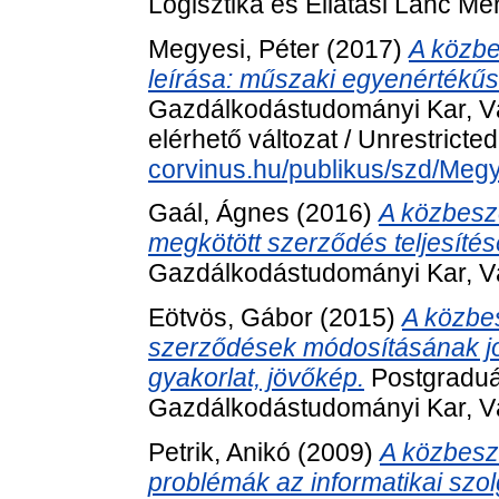
Logisztika és Ellátási Lánc 
Megyesi, Péter
(2017)
A közbe
leírása: műszaki egyenértékűs
Gazdálkodástudományi Kar, Vá
elérhető változat / Unrestricte
corvinus.hu/publikus/szd/Megy
Gaál, Ágnes
(2016)
A közbesz
megkötött szerződés teljesítés
Gazdálkodástudományi Kar, Vá
Eötvös, Gábor
(2015)
A közbes
szerződések módosításának jog
gyakorlat, jövőkép.
Postgraduá
Gazdálkodástudományi Kar, Vá
Petrik, Anikó
(2009)
A közbesze
problémák az informatikai szol