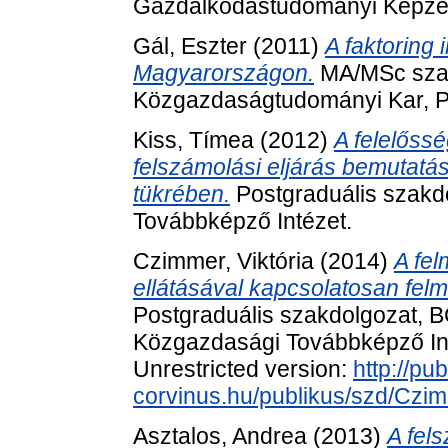
Gazdálkodástudományi Képzé
Gál, Eszter
(2011)
A faktoring
Magyarországon.
MA/MSc sza
Közgazdaságtudományi Kar, 
Kiss, Tímea
(2012)
A felelőssé
felszámolási eljárás bemutatá
tükrében.
Postgraduális szakd
Továbbképző Intézet.
Czimmer, Viktória
(2014)
A fel
ellátásával kapcsolatosan fel
Postgraduális szakdolgozat,
Közgazdasági Továbbképző Inté
Unrestricted version:
http://pub
corvinus.hu/publikus/szd/Czim
Asztalos, Andrea
(2013)
A fels