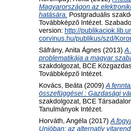
Magyarországon az elektroniku
hatására.
Postgraduális szakd
Továbbképző Intézet. Szabadon 
version:
http://publikaciok.lib.u
corvinus.hu/publikus/szd/Ko
Sáfrány, Anita Ágnes
(2013)
A 
problematikája a magyar szab
szakdolgozat, BCE Közgazdas
Továbbképző Intézet.
Kovács, Beáta
(2009)
A fennta
összefüggései : Gazdasági váls
szakdolgozat, BCE Társadalo
Tanulmányok Intézet.
Horváth, Angéla
(2017)
A fogy
Unióban: az alternatív vitaren