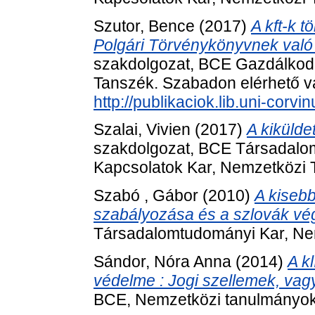
Szutor, Bence
(2017)
A kft-k 
Polgári Törvénykönyvnek való
szakdolgozat, BCE Gazdálkod
Tanszék. Szabadon elérhető vál
http://publikaciok.lib.uni-cor
Szalai, Vivien
(2017)
A kikülde
szakdolgozat, BCE Társadalo
Kapcsolatok Kar, Nemzetközi 
Szabó , Gábor
(2010)
A kisebb
szabályozása és a szlovák vég
Társadalomtudományi Kar, Nem
Sándor, Nóra Anna
(2014)
A k
védelme : Jogi szellemek, vagy
BCE, Nemzetközi tanulmányok