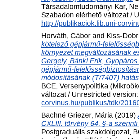
Társadalomtudományi Kar, Nem
Szabadon elérhető változat / U
http://publikaciok.lib.uni-corvi
Horváth, Gábor
and
Kiss-Dobr
kötelező gépjármű-felelősségbi
környezet megváltozásának ese
Gergely, Bánki Erik, Gyopáros A
gépjármű-felelősségbiztosításró
módosításának (T/7407) hatása
BCE, Versenypolitika (Mikroö
változat / Unrestricted version
corvinus.hu/publikus/tdk/201
Bachné Griezer, Mária
(2019)
CXLIII. törvény 64. §-a szerinti
Postgraduális szakdolgozat, 