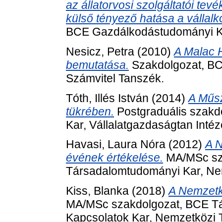
az állatorvosi szolgáltatói te
külső tényező hatása a vállal
BCE Gazdálkodástudományi Kar,
Nesicz, Petra
(2010)
A Malac H
bemutatása.
Szakdolgozat, BC
Számvitel Tanszék.
Tóth, Illés István
(2014)
A Műsz
tükrében.
Postgraduális szak
Kar, Vállalatgazdaságtan Intéz
Havasi, Laura Nóra
(2012)
A N
évének értékelése.
MA/MSc sz
Társadalomtudományi Kar, Nem
Kiss, Blanka
(2018)
A Nemzetk
MA/MSc szakdolgozat, BCE T
Kapcsolatok Kar, Nemzetközi 