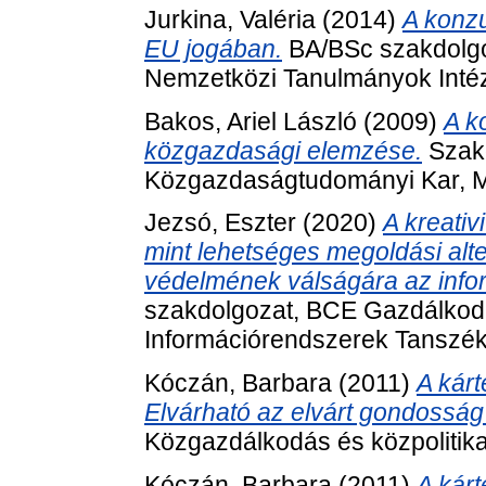
Jurkina, Valéria
(2014)
A konzu
EU jogában.
BA/BSc szakdolgo
Nemzetközi Tanulmányok Intéz
Bakos, Ariel László
(2009)
A k
közgazdasági elemzése.
Szak
Közgazdaságtudományi Kar, M
Jezsó, Eszter
(2020)
A kreati
mint lehetséges megoldási alte
védelmének válságára az info
szakdolgozat, BCE Gazdálkod
Információrendszerek Tanszék
Kóczán, Barbara
(2011)
A kárt
Elvárható az elvárt gondosság 
Közgazdálkodás és közpolitika
Kóczán, Barbara
(2011)
A kárt