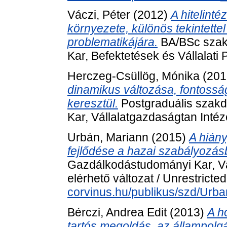
Váczi, Péter
(2012)
A hitelint
környezete, különös tekintett
problematikájára.
BA/BSc szak
Kar, Befektetések és Vállalat
Herczeg-Csüllög, Mónika
(201
dinamikus változása, fontossá
keresztül.
Postgraduális szak
Kar, Vállalatgazdaságtan Intéz
Urbán, Mariann
(2015)
A hián
fejlődése a hazai szabályozás
Gazdálkodástudományi Kar, Vá
elérhető változat / Unrestricte
corvinus.hu/publikus/szd/Urb
Bérczi, Andrea Edit
(2013)
A h
tartós megoldás, az állampolg