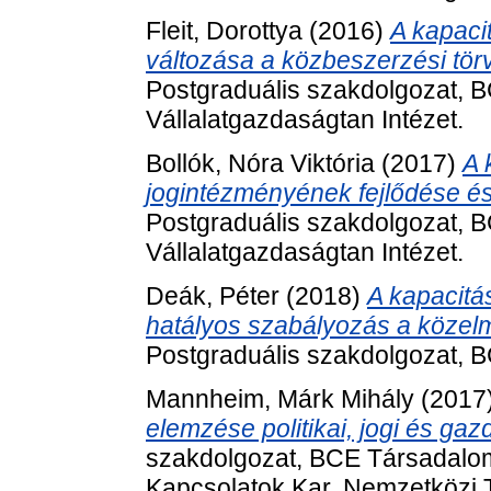
Fleit, Dorottya
(2016)
A kapaci
változása a közbeszerzési tö
Postgraduális szakdolgozat, 
Vállalatgazdaságtan Intézet.
Bollók, Nóra Viktória
(2017)
A 
jogintézményének fejlődése és
Postgraduális szakdolgozat, 
Vállalatgazdaságtan Intézet.
Deák, Péter
(2018)
A kapacitá
hatályos szabályozás a közelm
Postgraduális szakdolgozat, 
Mannheim, Márk Mihály
(2017
elemzése politikai, jogi és ga
szakdolgozat, BCE Társadalo
Kapcsolatok Kar, Nemzetközi 