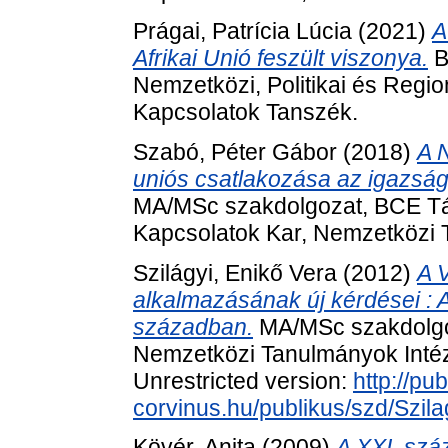
Prágai, Patrícia Lúcia
(2021)
A
Afrikai Unió feszült viszonya.
B
Nemzetközi, Politikai és Regi
Kapcsolatok Tanszék.
Szabó, Péter Gábor
(2018)
A 
uniós csatlakozása az igazság
MA/MSc szakdolgozat, BCE T
Kapcsolatok Kar, Nemzetközi 
Szilágyi, Enikő Vera
(2012)
A 
alkalmazásának új kérdései :
században.
MA/MSc szakdolgo
Nemzetközi Tanulmányok Intéze
Unrestricted version:
http://pub
corvinus.hu/publikus/szd/Szil
Kövér, Anita
(2009)
A XXI. szá