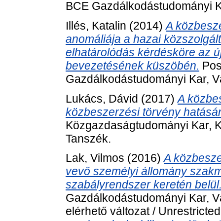
BCE Gazdálkodástudományi Ka
Illés, Katalin
(2014)
A közbesze
anomáliája a hazai közszolgál
elhatárolódás kérdésköre az ú
bevezetésének küszöbén.
Pos
Gazdálkodástudományi Kar, Vá
Lukács, Dávid
(2017)
A közbes
közbeszerzési törvény hatásár
Közgazdaságtudományi Kar, K
Tanszék.
Lak, Vilmos
(2016)
A közbesze
vevő személyi állomány szakm
szabályrendszer keretén belül
Gazdálkodástudományi Kar, Vá
elérhető változat / Unrestricte