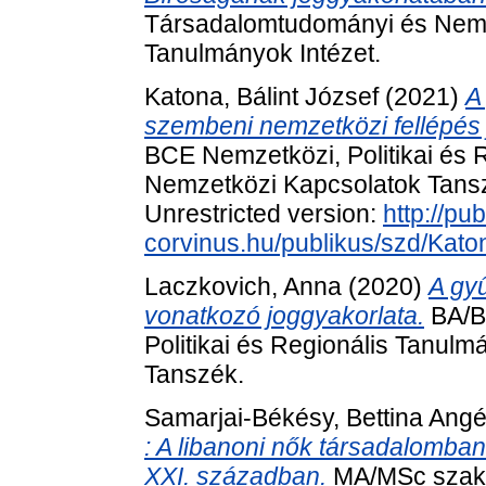
Társadalomtudományi és Nemz
Tanulmányok Intézet.
Katona, Bálint József
(2021)
A
szembeni nemzetközi fellépés 
BCE Nemzetközi, Politikai és 
Nemzetközi Kapcsolatok Tansz
Unrestricted version:
http://pub
corvinus.hu/publikus/szd/Kato
Laczkovich, Anna
(2020)
A gy
vonatkozó joggyakorlata.
BA/B
Politikai és Regionális Tanul
Tanszék.
Samarjai-Békésy, Bettina Angé
: A libanoni nők társadalomban
XXI. században.
MA/MSc szakdo