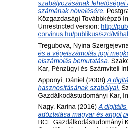
szabályozásának lehetőségei 
számának növelésére.
Postgra
Közgazdasági Továbbképző Inté
Unrestricted version:
http://pub
corvinus.hu/publikus/szd/Miha
Tregubova, Nyina Szergejevn
és a végelszámolás jogi megköz
elszámolás bemutatása.
Szakd
Kar, Pénzügyi és Számviteli In
Apponyi, Dániel
(2008)
A digi
hasznosításának szabályai.
Sz
Gazdálkodástudományi Kar, I
Nagy, Karina
(2016)
A digitál
adóztatása magyar és angol pé
BCE Gazdálkodástudományi K