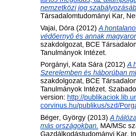
nemzetközi jog szabályozásá
Társadalomtudományi Kar, Nem
Vajai, Dóra
(2012)
A hontalano
védőernyő és annak magyaror
szakdolgozat, BCE Társadalo
Tanulmányok Intézet.
Porgányi, Kata Sára
(2012)
A 
Szerelemben és háborúban m
szakdolgozat, BCE Társadalo
Tanulmányok Intézet. Szabadon 
version:
http://publikaciok.lib.u
corvinus.hu/publikus/szd/Por
Béger, György
(2013)
A hálóz
más országokban.
MA/MSc sza
Gazdálkodástudományi Kar, I