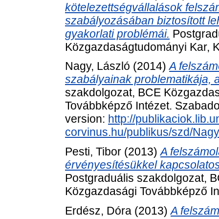
kötelezettségvállalások felsz
szabályozásában biztosított 
gyakorlati problémái.
Postgrad
Közgazdaságtudományi Kar, K
Nagy, László
(2014)
A felszám
szabályainak problematikája, a
szakdolgozat, BCE Közgazdas
Továbbképző Intézet. Szabadon 
version:
http://publikaciok.lib.u
corvinus.hu/publikus/szd/Nag
Pesti, Tibor
(2013)
A felszámol
érvényesítésükkel kapcsolato
Postgraduális szakdolgozat,
Közgazdasági Továbbképző In
Erdész, Dóra
(2013)
A felszám