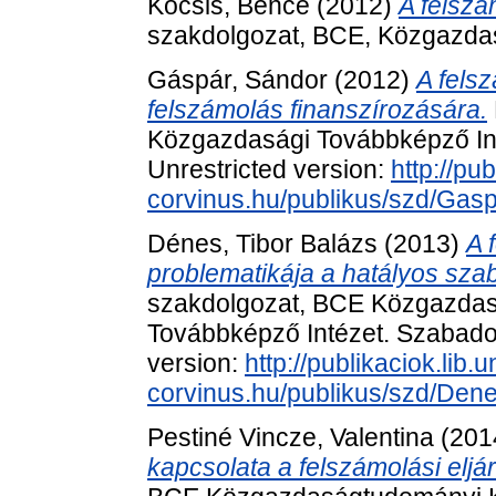
Kocsis, Bence
(2012)
A felszá
szakdolgozat, BCE, Közgazdas
Gáspár, Sándor
(2012)
A felsz
felszámolás finanszírozására.
Közgazdasági Továbbképző Inté
Unrestricted version:
http://pub
corvinus.hu/publikus/szd/Gas
Dénes, Tibor Balázs
(2013)
A 
problematikája a hatályos sza
szakdolgozat, BCE Közgazdas
Továbbképző Intézet. Szabadon 
version:
http://publikaciok.lib.u
corvinus.hu/publikus/szd/Den
Pestiné Vincze, Valentina
(201
kapcsolata a felszámolási elj