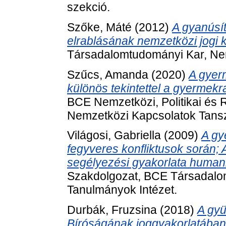
szekció.
Szőke, Máté
(2012)
A gyanúsít
elrablásának nemzetközi jogi 
Társadalomtudományi Kar, Nem
Szűcs, Amanda
(2020)
A gyer
különös tekintettel a gyermek
BCE Nemzetközi, Politikai és 
Nemzetközi Kapcsolatok Tans
Világosi, Gabriella
(2009)
A gy
fegyveres konfliktusok során; A
segélyezési gyakorlata humani
Szakdolgozat, BCE Társadalo
Tanulmányok Intézet.
Durbák, Fruzsina
(2018)
A gyü
Bíróságának joggyakorlatában