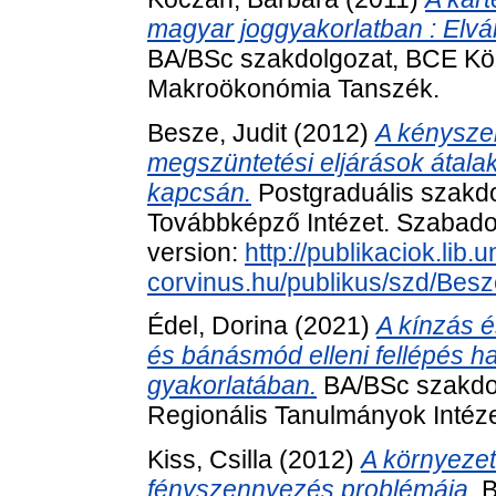
magyar joggyakorlatban : Elvá
BA/BSc szakdolgozat, BCE Kö
Makroökonómia Tanszék.
Besze, Judit
(2012)
A kényszer
megszüntetési eljárások átalak
kapcsán.
Postgraduális szakd
Továbbképző Intézet. Szabadon 
version:
http://publikaciok.lib.u
corvinus.hu/publikus/szd/Besz
Édel, Dorina
(2021)
A kínzás 
és bánásmód elleni fellépés 
gyakorlatában.
BA/BSc szakdol
Regionális Tanulmányok Intéz
Kiss, Csilla
(2012)
A környezet
fényszennyezés problémája.
B