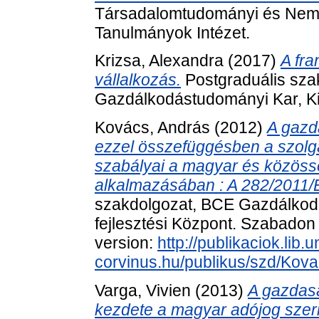
Társadalomtudományi és Nemz
Tanulmányok Intézet.
Krizsa, Alexandra
(2017)
A fra
vállalkozás.
Postgraduális sza
Gazdálkodástudományi Kar, Kis
Kovács, András
(2012)
A gazd
ezzel összefüggésben a szolgál
szabályai a magyar és közöss
alkalmazásában : A 282/2011/
szakdolgozat, BCE Gazdálkodá
fejlesztési Központ. Szabadon e
version:
http://publikaciok.lib.u
corvinus.hu/publikus/szd/Kov
Varga, Vivien
(2013)
A gazdas
kezdete a magyar adójog szeri