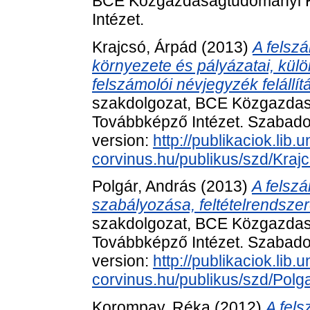
BCE Közgazdaságtudományi K
Intézet.
Krajcsó, Árpád
(2013)
A felsz
környezete és pályázatai, külön
felszámolói névjegyzék felállítá
szakdolgozat, BCE Közgazdas
Továbbképző Intézet. Szabadon 
version:
http://publikaciok.lib.u
corvinus.hu/publikus/szd/Kraj
Polgár, András
(2013)
A felsz
szabályozása, feltételrendszer
szakdolgozat, BCE Közgazdas
Továbbképző Intézet. Szabadon 
version:
http://publikaciok.lib.u
corvinus.hu/publikus/szd/Polg
Korompay, Réka
(2012)
A fel