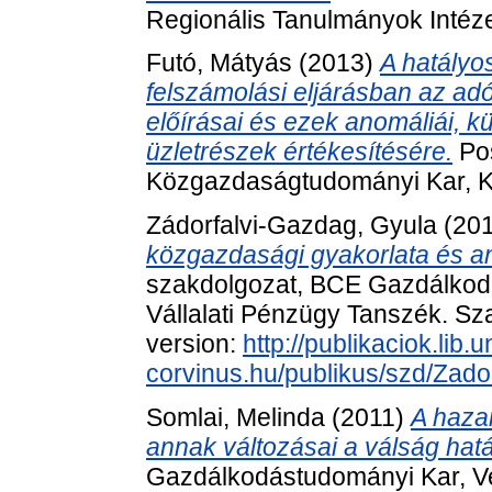
Regionális Tanulmányok Intéz
Futó, Mátyás
(2013)
A hatályo
felszámolási eljárásban az ad
előírásai és ezek anomáliái, kü
üzletrészek értékesítésére.
Pos
Közgazdaságtudományi Kar, K
Zádorfalvi-Gazdag, Gyula
(20
közgazdasági gyakorlata és an
szakdolgozat, BCE Gazdálkod
Vállalati Pénzügy Tanszék. Sza
version:
http://publikaciok.lib.u
corvinus.hu/publikus/szd/Zad
Somlai, Melinda
(2011)
A hazai
annak változásai a válság hat
Gazdálkodástudományi Kar, V