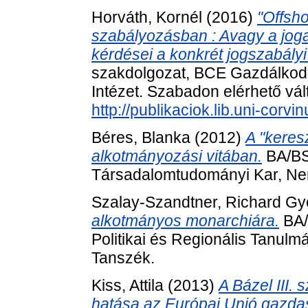
Horváth, Kornél
(2016)
"Offsh
szabályozásban : Avagy a joga
kérdései a konkrét jogszabályi
szakdolgozat, BCE Gazdálkodá
Intézet. Szabadon elérhető vált
http://publikaciok.lib.uni-corv
Béres, Blanka
(2012)
A "keres
alkotmányozási vitában.
BA/BS
Társadalomtudományi Kar, Nem
Szalay-Szandtner, Richard Gy
alkotmányos monarchiára.
BA/
Politikai és Regionális Tanul
Tanszék.
Kiss, Attila
(2013)
A Bázel III.
hatása az Európai Unió gazda