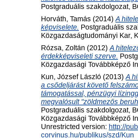
Postgraduális szakdolgozat, 
Horváth, Tamás
(2014)
A hitel
képviselete.
Postgraduális sza
Közgazdaságtudományi Kar, K
Rózsa, Zoltán
(2012)
A hitelez
érdekképviseleti szerve.
Postg
Közgazdasági Továbbképző In
Kun, József László
(2013)
A h
a csődeljárást követő felszá
támogatással, pénzügyi lízingg
megvalósult "zöldmezős beruhá
Postgraduális szakdolgozat,
Közgazdasági Továbbképző Inté
Unrestricted version:
http://pub
corvinus.hu/publikus/szd/Kun