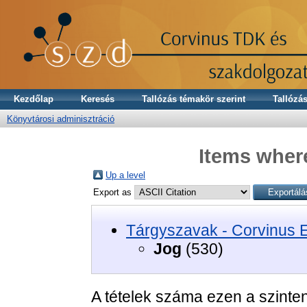
Kezdőlap
Keresés
Tallózás témakör szerint
Tallózás
Könyvtárosi adminisztráció
Items where
Up a level
Export as
Tárgyszavak - Corvinus 
Jog
(530)
A tételek száma ezen a szinte