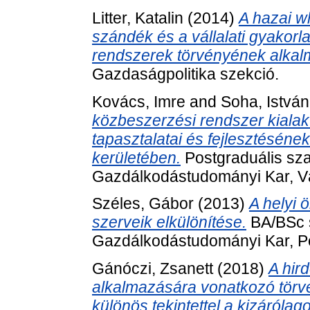
Litter, Katalin
(2014)
A hazai wh
szándék és a vállalati gyakorlat
rendszerek törvényének alka
Gazdaságpolitika szekció.
Kovács, Imre
and
Soha, István
közbeszerzési rendszer kiala
tapasztalatai és fejlesztésén
kerületében.
Postgraduális sz
Gazdálkodástudományi Kar, Vá
Széles, Gábor
(2013)
A helyi 
szerveik elkülönítése.
BA/BSc 
Gazdálkodástudományi Kar, P
Gánóczi, Zsanett
(2018)
A hir
alkalmazására vonatkozó törvén
különös tekintettel a kizáróla