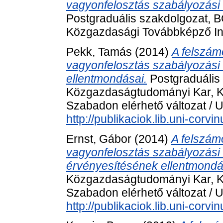
vagyonfelosztás szabályozási e
Postgraduális szakdolgozat,
Közgazdasági Továbbképző In
Pekk, Tamás
(2014)
A felszám
vagyonfelosztás szabályozási e
ellentmondásai.
Postgraduális
Közgazdaságtudományi Kar, K
Szabadon elérhető változat / U
http://publikaciok.lib.uni-cor
Ernst, Gábor
(2014)
A felszám
vagyonfelosztás szabályozási e
érvényesítésének ellentmondá
Közgazdaságtudományi Kar, K
Szabadon elérhető változat / U
http://publikaciok.lib.uni-corv