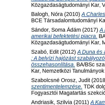
Közgazdaságtudományi Kar, V
Balogh, Nóra
(2010)
A Charles
BCE Társadalomtudományi Kar
Sándor, Soma Ádám
(2017)
A
amerikai befektetési piacra.
BA
Közgazdaságtudományi Kar, 
Szabó, Edit
(2012)
A Duna és 
: A belvízi hajózást szabályo
összehasonlítása.
BA/BSc sza
Kar, Nemzetközi Tanulmányok 
Szabolcsné Orosz, Judit
(201
szentimentelemzése.
TDK dolg
Fogyasztói Magatartás szekci
Andriasik, Szilvia
(2011)
A Kam