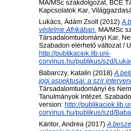
MA/MSc szakdolgozat, BCE T
Kapcsolatok Kar, Világgazdaság
Lukács, Ádám Zsolt
(2012)
A 
védelme Afrikában.
MA/MSc sz
Társadalomtudományi Kar, Nem
Szabadon elérhető változat / U
http://publikaciok.lib.uni-
corvinus.hu/publikus/szd/Luk
Babarczy, Katalin
(2018)
A bel
jogi aspektusai: a szír interven
Társadalomtudományi és Nemz
Tanulmányok Intézet. Szabadon 
version:
http://publikaciok.lib.u
corvinus.hu/publikus/szd/Baba
Kántor, Andrea
(2017)
A besze