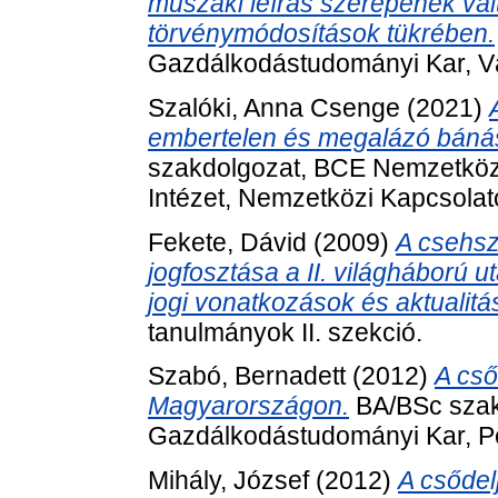
műszaki leírás szerepének vá
törvénymódosítások tükrében.
Gazdálkodástudományi Kar, Vá
Szalóki, Anna Csenge
(2021)
embertelen és megalázó báná
szakdolgozat, BCE Nemzetközi,
Intézet, Nemzetközi Kapcsolat
Fekete, Dávid
(2009)
A csehsz
jogfosztása a II. világháború u
jogi vonatkozások és aktualitá
tanulmányok II. szekció.
Szabó, Bernadett
(2012)
A cső
Magyarországon.
BA/BSc szak
Gazdálkodástudományi Kar, P
Mihály, József
(2012)
A csődel