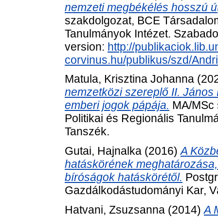
nemzeti megbékélés hosszú ú
szakdolgozat, BCE Társadalo
Tanulmányok Intézet. Szabadon 
version:
http://publikaciok.lib.u
corvinus.hu/publikus/szd/Andri
Matula, Krisztina Johanna
(20
nemzetközi szereplő II. János 
emberi jogok pápája.
MA/MSc s
Politikai és Regionális Tanul
Tanszék.
Gutai, Hajnalka
(2016)
A Közb
hatáskörének meghatározása, 
bíróságok hatáskörétől.
Postgr
Gazdálkodástudományi Kar, Vá
Hatvani, Zsuzsanna
(2014)
A 