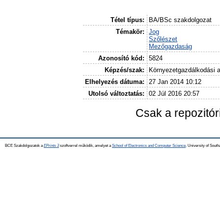
Tétel típus:
BA/BSc szakdolgozat
Témakör:
Jog
Szőlészet
Mezőgazdaság
Azonosító kód:
5824
Képzés/szak:
Környezetgazdálkodási 
Elhelyezés dátuma:
27 Jan 2014 10:12
Utolsó változtatás:
02 Júl 2016 20:57
Csak a repozitó
BCE Szakdolgozatok a
EPrints 3
szoftverrel működik, amelyet a
School of Electronics and Computer Science,
University of Southa