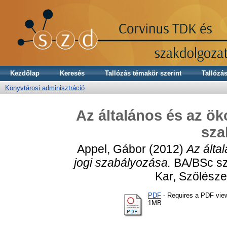
Kezdőlap
Keresés
Tallózás témakör szerint
Tallózás
Könyvtárosi adminisztráció
Az általános és az ök
sza
Appel, Gábor
(2012)
Az álta
jogi szabályozása.
BA/BSc sz
Kar, Szőlészet
PDF
- Requires a PDF vie
1MB