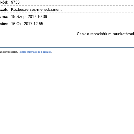
 kód:
9733
szak:
Közbeszerzés-menedzsment
tuma:
15 Szept 2017 10:36
atás:
16 Okt 2017 12:55
Csak a repozitórium munkatársa
mpton fejlesztett.
További információ és a szerzők.
.