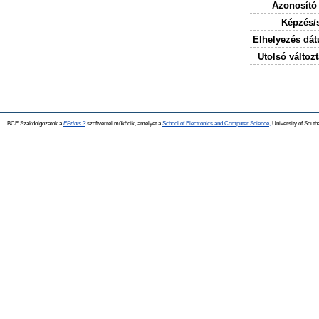
Azonosító
Képzés/
Elhelyezés dá
Utolsó változt
BCE Szakdolgozatok a
EPrints 3
szoftverrel működik, amelyet a
School of Electronics and Computer Science,
University of Southa