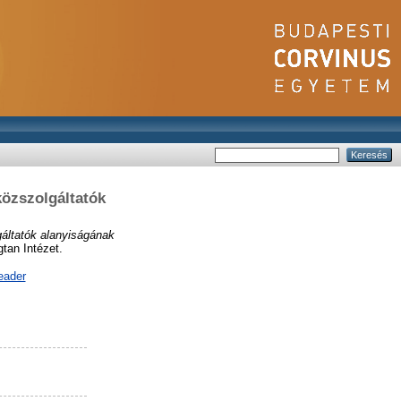
közszolgáltatók
gáltatók alanyiságának
tan Intézet.
eader