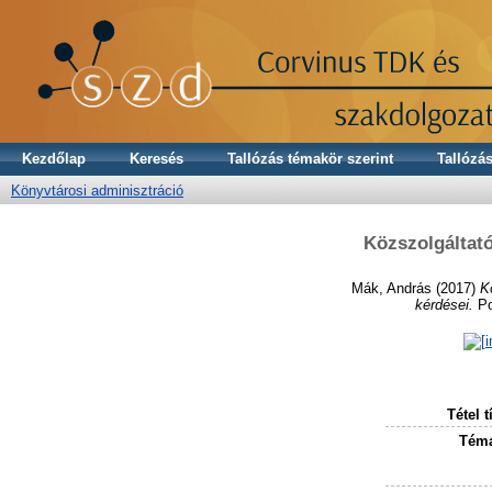
Kezdőlap
Keresés
Tallózás témakör szerint
Tallózás
Könyvtárosi adminisztráció
Közszolgáltató
Mák, András
(2017)
K
kérdései.
Po
Tétel t
Téma