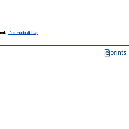
inak:
tétel módosító lap