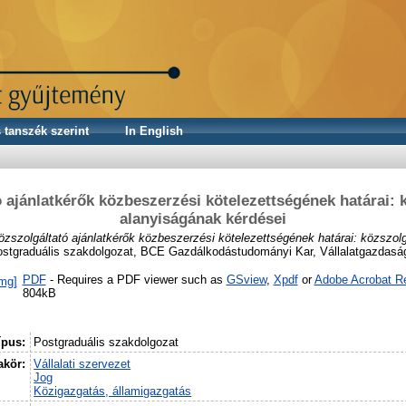
 tanszék szerint
In English
 ajánlatkérők közbeszerzési kötelezettségének határai: 
alanyiságának kérdései
özszolgáltató ajánlatkérők közbeszerzési kötelezettségének határai: közszol
stgraduális szakdolgozat, BCE Gazdálkodástudományi Kar, Vállalatgazdaság
PDF
- Requires a PDF viewer such as
GSview
,
Xpdf
or
Adobe Acrobat R
804kB
ípus:
Postgraduális szakdolgozat
kör:
Vállalati szervezet
Jog
Közigazgatás, államigazgatás