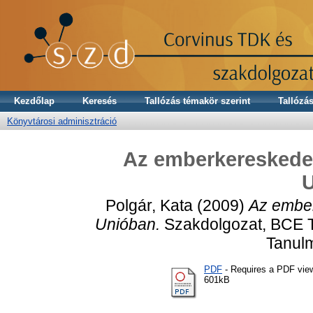
Kezdőlap
Keresés
Tallózás témakör szerint
Tallózás
Könyvtárosi adminisztráció
Az emberkereskedel
Polgár, Kata
(2009)
Az ember
Unióban.
Szakdolgozat, BCE 
Tanulm
PDF
- Requires a PDF vie
601kB