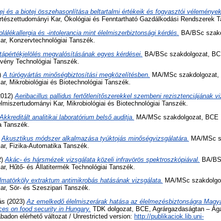
ej és a biotej összehasonlítása beltartalmi értékeik és fogyasztói vélemények
tészettudományi Kar, Ökológiai és Fenntartható Gazdálkodási Rendszerek 
plálékallergia és -intolerancia mint élelmiszerbiztonsági kérdés.
BA/BSc szakd
ar, Konzervtechnológiai Tanszék.
tápértékjelölés megvalósításának egyes kérdései.
BA/BSc szakdolgozat, BC
övény Technológiai Tanszék.
)
A túrógyártás minőségbiztosítási megközelítésben.
MA/MSc szakdolgozat,
r, Mikrobiológiai és Biotechnológiai Tanszék.
2012)
Aeribacillus pallidus fertőtlenítőszerekkel szembeni rezisztenciájának vi
lmiszertudományi Kar, Mikrobiológiai és Biotechnológiai Tanszék.
Akkreditált analitikai laboratórium belső auditja.
MA/MSc szakdolgozat, BCE É
a Tanszék.
)
Akusztikus módszer alkalmazása tyúktojás minőségvizsgálatára.
MA/MSc sz
ar, Fizika-Automatika Tanszék.
2)
Akác- és hársmézek vizsgálata közeli infravörös spektroszkópiával.
BA/BSc
r, Hűtő- és Állatitermék Technológiai Tanszék.
lmatörköly extraktum antimikrobás hatásának vizsgálata.
MA/MSc szakdolgo
ar, Sör- és Szeszipari Tanszék.
ás
(2023)
Az emelkedő élelmiszerárak hatása az élelmezésbiztonságra Magy
rices on food security in Hungary.
TDK dolgozat, BCE, Agrárgazdaságtan – Ága
adon elérhető változat / Unrestricted version:
http://publikaciok.lib.uni-