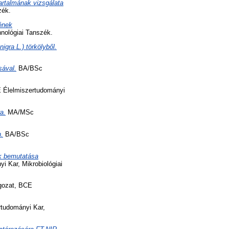
rtalmának vizsgálata
zék.
jének
nológiai Tanszék.
gra L.) törkölyből.
sával.
BA/BSc
Élelmiszertudományi
a.
MA/MSc
.
BA/BSc
ak bemutatása
 Kar, Mikrobiológiai
ozat, BCE
tudományi Kar,