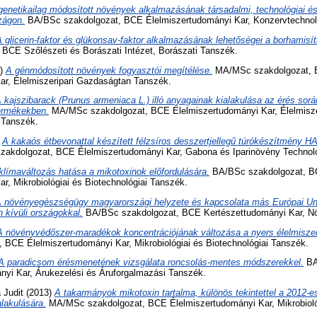
genetikailag módosított növények alkalmazásának társadalmi, technológiai és
zágon.
BA/BSc szakdolgozat, BCE Élelmiszertudományi Kar, Konzervtechnol
 glicerin-faktor és glükonsav-faktor alkalmazásának lehetőségei a borhamis
BCE Szőlészeti és Borászati Intézet, Borászati Tanszék.
3)
A génmódosított növények fogyasztói megítélése.
MA/MSc szakdolgozat,
ar, Élelmiszeripari Gazdaságtan Tanszék.
 kajszibarack (Prunus armeniaca L.) illó anyagainak kialakulása az érés sor
ermékekben.
MA/MSc szakdolgozat, BCE Élelmiszertudományi Kar, Élelmisz
 Tanszék.
)
A kakaós étbevonattal készített félzsíros desszertjellegű túrókészítmény
akdolgozat, BCE Élelmiszertudományi Kar, Gabona és Iparinövény Technol
klímaváltozás hatása a mikotoxinok előfordulására.
BA/BSc szakdolgozat, 
r, Mikrobiológiai és Biotechnológiai Tanszék.
 növényegészségügy magyarországi helyzete és kapcsolata más Európai Un
n kívüli országokkal.
BA/BSc szakdolgozat, BCE Kertészettudományi Kar, Nö
A növényvédőszer-maradékok koncentrációjának változása a nyers élelmiszer
BCE Élelmiszertudományi Kar, Mikrobiológiai és Biotechnológiai Tanszék.
A paradicsom érésmenetének vizsgálata roncsolás-mentes módszerekkel.
BA
yi Kar, Árukezelési és Áruforgalmazási Tanszék.
 Judit
(2013)
A takarmányok mikotoxin tartalma, különös tekintettel a 2012-e
alakulására.
MA/MSc szakdolgozat, BCE Élelmiszertudományi Kar, Mikrobiológ