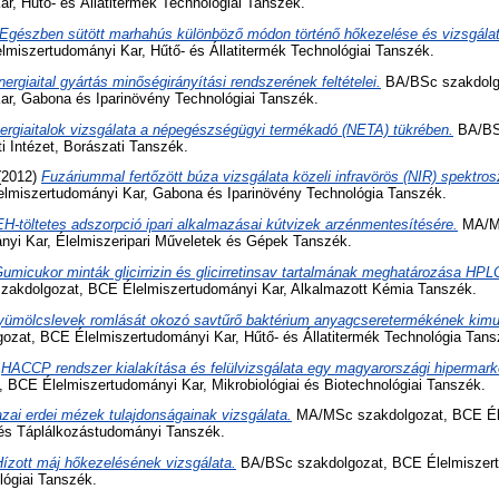
r, Hűtő- és Állatitermék Technológiai Tanszék.
Egészben sütött marhahús különböző módon történő hőkezelése és vizsgálat
lmiszertudományi Kar, Hűtő- és Állatitermék Technológiai Tanszék.
nergiaital gyártás minőségirányítási rendszerének feltételei.
BA/BSc szakdolg
ar, Gabona és Iparinövény Technológiai Tanszék.
ergiaitalok vizsgálata a népegészségügyi termékadó (NETA) tükrében.
BA/BS
i Intézet, Borászati Tanszék.
(2012)
Fuzáriummal fertőzött búza vizsgálata közeli infravörös (NIR) spektros
lmiszertudományi Kar, Gabona és Iparinövény Technológia Tanszék.
H-töltetes adszorpció ipari alkalmazásai kútvizek arzénmentesítésére.
MA/MS
yi Kar, Élelmiszeripari Műveletek és Gépek Tanszék.
umicukor minták glicirrizin és glicirretinsav tartalmának meghatározása H
kdolgozat, BCE Élelmiszertudományi Kar, Alkalmazott Kémia Tanszék.
ümölcslevek romlását okozó savtűrő baktérium anyagcseretermékének kimut
zat, BCE Élelmiszertudományi Kar, Hűtő- és Állatitermék Technológia Tans
)
HACCP rendszer kialakítása és felülvizsgálata egy magyarországi hipermar
BCE Élelmiszertudományi Kar, Mikrobiológiai és Biotechnológiai Tanszék.
zai erdei mézek tulajdonságainak vizsgálata.
MA/MSc szakdolgozat, BCE Él
 és Táplálkozástudományi Tanszék.
Hízott máj hőkezelésének vizsgálata.
BA/BSc szakdolgozat, BCE Élelmiszert
lógiai Tanszék.