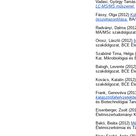
Vadasi, György Tamás
LC-MS/MS műszerrel.
Fássy, Olga
(2012)
Kül
összehasonlítása.
BA/B
Radványi, Dalma
(201
MA/MSc szakdolgozat,
Orosz, László
(2012)
M
szakdolgozat, BCE Éle
Szabóné Tima, Helga
(
Kar, Mikrobiológiai és
Balogh, Levente
(2012
szakdolgozat, BCE Éle
Kovács, Katalin
(2012
szakdolgozat, BCE Éle
Frank, Genovéva
(201
katasztrófahelyzetekbe
és Biotechnológiai Tan
Eisenberger, Zsolt
(20
Élelmiszertudományi K
Bakó, Beáta
(2012)
Mé
Élelmiszerkémiai és T