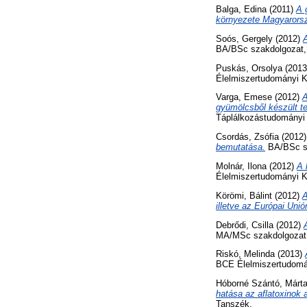
Balga, Edina
(2011)
A 
környezete Magyarors
Soós, Gergely
(2012)
A
BA/BSc szakdolgozat, 
Puskás, Orsolya
(201
Élelmiszertudományi K
Varga, Emese
(2012)
A
gyümölcsből készült t
Táplálkozástudományi
Csordás, Zsófia
(2012
bemutatása.
BA/BSc sz
Molnár, Ilona
(2012)
A 
Élelmiszertudományi Ka
Körömi, Bálint
(2012)
A
illetve az Európai Unió
Debrődi, Csilla
(2012)
MA/MSc szakdolgozat, 
Riskó, Melinda
(2013)
BCE Élelmiszertudomán
Hóborné Szántó, Márta
hatása az aflatoxinok 
Tanszék.