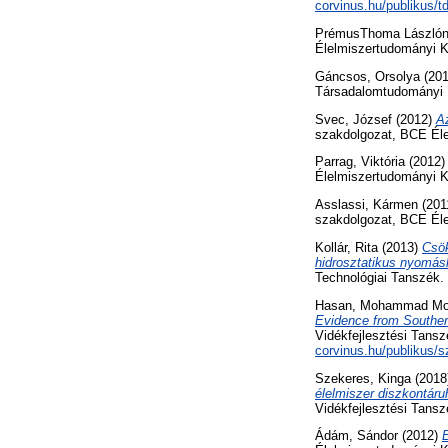
corvinus.hu/publikus/
PrémusThoma Lászlóné
Élelmiszertudományi Ka
Gáncsos, Orsolya
(20
Társadalomtudományi 
Svec, József
(2012)
Az
szakdolgozat, BCE Éle
Parrag, Viktória
(2012
Élelmiszertudományi K
Asslassi, Kármen
(201
szakdolgozat, BCE Éle
Kollár, Rita
(2013)
Csök
hidrosztatikus nyomás
Technológiai Tanszék.
Hasan, Mohammad Mon
Evidence from Southe
Vidékfejlesztési Tansz
corvinus.hu/publikus
Szekeres, Kinga
(2018
élelmiszer diszkontár
Vidékfejlesztési Tansz
Ádám, Sándor
(2012)
E