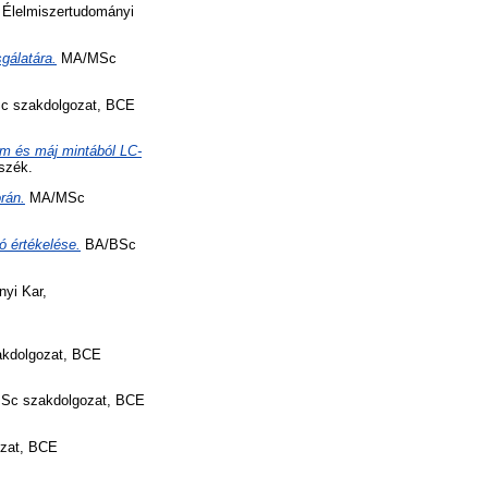
Élelmiszertudományi
gálatára.
MA/MSc
 szakdolgozat, BCE
om és máj mintából LC-
szék.
rán.
MA/MSc
 értékelése.
BA/BSc
yi Kar,
kdolgozat, BCE
Sc szakdolgozat, BCE
zat, BCE