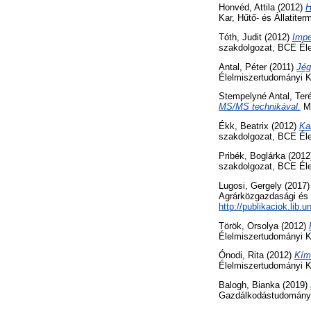
Honvéd, Attila
(2012)
H
Kar, Hűtő- és Állatite
Tóth, Judit
(2012)
Impe
szakdolgozat, BCE Éle
Antal, Péter
(2011)
Jég
Élelmiszertudományi Ka
Stempelyné Antal, Ter
MS/MS technikával.
MA
Ékk, Beatrix
(2012)
Ka
szakdolgozat, BCE Éle
Pribék, Boglárka
(2012
szakdolgozat, BCE Éle
Lugosi, Gergely
(2017
Agrárközgazdasági és V
http://publikaciok.lib.
Török, Orsolya
(2012)
Élelmiszertudományi Ka
Ónodi, Rita
(2012)
Kím
Élelmiszertudományi K
Balogh, Bianka
(2019)
Gazdálkodástudományi 