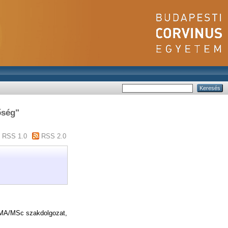
őség"
RSS 1.0
RSS 2.0
A/MSc szakdolgozat,