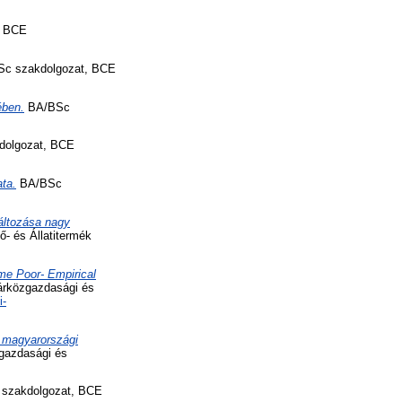
, BCE
c szakdolgozat, BCE
ében.
BA/BSc
olgozat, BCE
ta.
BA/BSc
változása nagy
- és Állatitermék
me Poor- Empirical
rközgazdasági és
i-
a magyarországi
gazdasági és
szakdolgozat, BCE