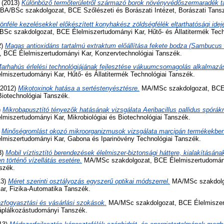
(2013)
Különböző termőterületről származó borok növényvédőszermaradék ta
BA/BSc szakdolgozat, BCE Szőlészeti és Borászati Intézet, Borászati Tans
önféle kezelésekkel előkészített konyhakész zöldségfélék eltarthatósági ide
Sc szakdolgozat, BCE Élelmiszertudományi Kar, Hűtő- és Állatitermék Tech
2)
Magas antioxidáns tartalmú extraktum előállítása fekete bodza (Sambucus ni
 BCE Élelmiszertudományi Kar, Konzervtechnológiai Tanszék.
arhahús érlelési technológiájának fejlesztése vákuumcsomagolás alkalmazá
lmiszertudományi Kar, Hűtő- és Állatitermék Technológiai Tanszék.
2012)
Mikotoxinok hatása a sertéstenyésztésre.
MA/MSc szakdolgozat, BCE 
 Biotechnológiai Tanszék.
)
Mikrobapusztító tényezők hatásának vizsgálata Aeribacillus pallidus spórákr
lmiszertudományi Kar, Mikrobiológiai és Biotechnológiai Tanszék.
)
Minőségromlást okozó mikroorganizmusok vizsgálata marcipán termékekben
lmiszertudományi Kar, Gabona és Iparinövény Technológiai Tanszék.
3)
Mobil víztisztító berendezések élelmiszer-biztonsági háttere, kialakításán
n történő vízellátás esetére.
MA/MSc szakdolgozat, BCE Élelmiszertudományi
szék.
13)
Méret szerinti osztályozás egyszerű optikai módszerrel.
MA/MSc szakdolg
ar, Fizika-Automatika Tanszék.
zfogyasztási és vásárlási szokások.
MA/MSc szakdolgozat, BCE Élelmiszer
áplálkozástudományi Tanszék.