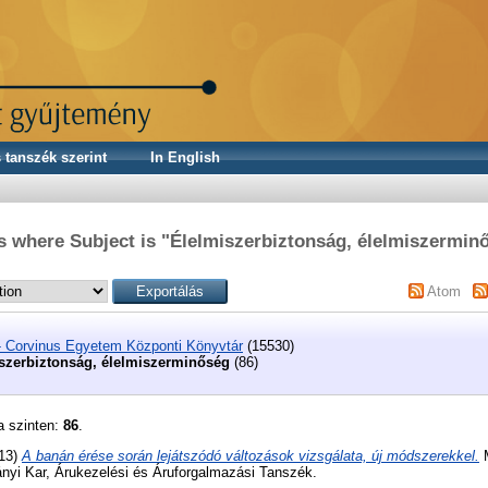
 tanszék szerint
In English
s where Subject is "Élelmiszerbiztonság, élelmiszermin
Atom
- Corvinus Egyetem Központi Könyvtár
(15530)
szerbiztonság, élelmiszerminőség
(86)
a szinten:
86
.
13)
A banán érése során lejátszódó változások vizsgálata, új módszerekkel.
M
yi Kar, Árukezelési és Áruforgalmazási Tanszék.