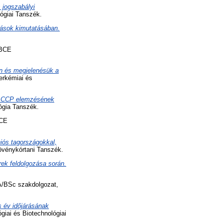
 jogszabályi
ógiai Tanszék.
ítások kimutatásában.
 BCE
án és megjelenésük a
erkémiai és
 HACCP elemzésének
ógia Tanszék.
BCE
iós tagországokkal,
vénykórtani Tanszék.
ek feldolgozása során.
/BSc szakdolgozat,
s év időjárásának
iai és Biotechnológiai