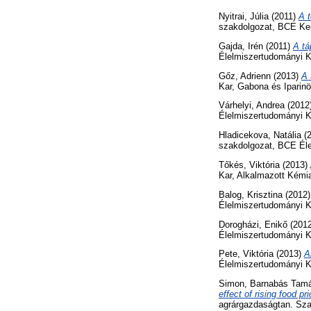
Nyitrai, Júlia
(2011)
A t
szakdolgozat, BCE Ker
Gajda, Irén
(2011)
A tá
Élelmiszertudományi K
Gőz, Adrienn
(2013)
A 
Kar, Gabona és Iparin
Várhelyi, Andrea
(2012
Élelmiszertudományi Ka
Hladicekova, Natália
(
szakdolgozat, BCE Éle
Tőkés, Viktória
(2013)
Kar, Alkalmazott Kémi
Balog, Krisztina
(2012
Élelmiszertudományi K
Dorogházi, Enikő
(201
Élelmiszertudományi Ka
Pete, Viktória
(2013)
A
Élelmiszertudományi K
Simon, Barnabás Tam
effect of rising food p
agrárgazdaságtan. Szab