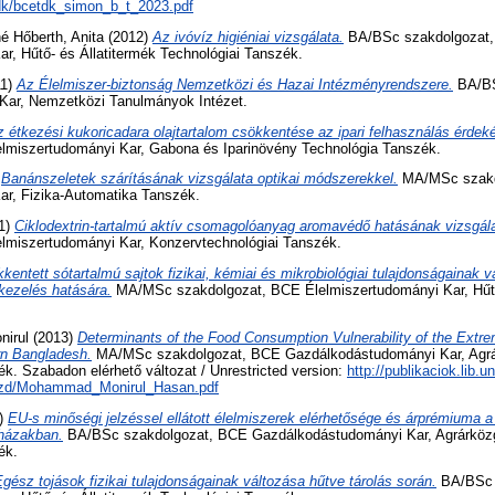
tdk/bcetdk_simon_b_t_2023.pdf
 Hőberth, Anita
(2012)
Az ivóvíz higiéniai vizsgálata.
BA/BSc szakdolgozat
r, Hűtő- és Állatitermék Technológiai Tanszék.
11)
Az Élelmiszer-biztonság Nemzetközi és Hazai Intézményrendszere.
BA/BS
Kar, Nemzetközi Tanulmányok Intézet.
 étkezési kukoricadara olajtartalom csökkentése az ipari felhasználás érdek
lmiszertudományi Kar, Gabona és Iparinövény Technológia Tanszék.
)
Banánszeletek szárításának vizsgálata optikai módszerekkel.
MA/MSc szakd
ar, Fizika-Automatika Tanszék.
1)
Ciklodextrin-tartalmú aktív csomagolóanyag aromavédő hatásának vizsgála
lmiszertudományi Kar, Konzervtechnológiai Tanszék.
kentett sótartalmú sajtok fizikai, kémiai és mikrobiológiai tulajdonságainak 
kezelés hatására.
MA/MSc szakdolgozat, BCE Élelmiszertudományi Kar, Hűtő
irul
(2013)
Determinants of the Food Consumption Vulnerability of the Extre
rn Bangladesh.
MA/MSc szakdolgozat, BCE Gazdálkodástudományi Kar, Agrá
ék. Szabadon elérhető változat / Unrestricted version:
http://publikaciok.lib.un
/szd/Mohammad_Monirul_Hasan.pdf
)
EU-s minőségi jelzéssel ellátott élelmiszerek elérhetősége és árprémiuma 
uházakban.
BA/BSc szakdolgozat, BCE Gazdálkodástudományi Kar, Agrárköz
ék.
gész tojások fizikai tulajdonságainak változása hűtve tárolás során.
BA/BSc 