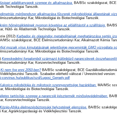
úsipari adalékanyagok szerepe és alkalmazása.
BA/BSc szakdolgozat, BCE 
rmék Technológiai Tanszék.
dimetriás mérőrendszer alkalmazása fűszerek mikrobiológiai állapotának vizs
lmiszertudományi Kar, Mikrobiológiai és Biotechnológiai Tanszék.
krém hőmérsékletének nyomon követése az előállítástól a szállításig.
BA/BSc
r, Hűtő- és Állatitermék Technológia Tanszék.
ézia
(2012)
Karbadox és olaquindox metabolitjainak meghatározása sertés iz
/MSc szakdolgozat, BCE Élelmiszertudományi Kar, Alkalmazott Kémia Tan
rfiol mozaik vírus kimutatásának jelentősége repceminták GMO vizsgálata so
lmiszertudományi Kar, Mikrobiológiai és Biotechnológiai Tanszék.
)
Kereskedelmi forgalomból származó különböző narancslevek összehasonlító
lmiszertudományi Kar, Konzervtechnológiai Tanszék.
)
Ki nem fog enni 2050-ben?
BA/BSc szakdolgozat, BCE Gazdálkodástudomán
idékfejlesztési Tanszék. Szabadon elérhető változat / Unrestricted version:
uni-corvinus.hu/publikus/szd/Lugosi_Gergely.pdf
Kukorica mikobiótája és mikotoxin szennyezettsége hazánkban.
MA/MSc sza
r, Mikrobiológiai és Biotechnológiai Tanszék.
életes tartósítás szerepe a narancslé késztermék minőségvédelmében.
BA/B
ar, Konzervtechnológiai Tanszék.
Közép-Afrika élelmezésbiztonsági helyzetének elemzése.
BA/BSc szakdolgo
Kar, Agrárközgazdasági és Vidékfejlesztési Tanszék.