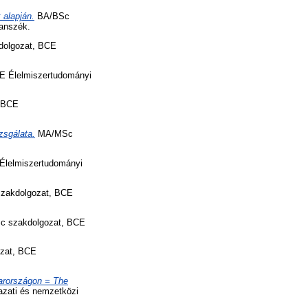
 alapján.
BA/BSc
Tanszék.
olgozat, BCE
E Élelmiszertudományi
 BCE
zsgálata.
MA/MSc
lelmiszertudományi
akdolgozat, BCE
 szakdolgozat, BCE
zat, BCE
arországon = The
zati és nemzetközi