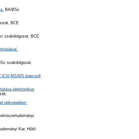
a.
BA/BSc
ozat, BCE
c szakdolgozat, BCE
zkópiával.
c szakdolgozat,
PLC-ESI-MS/MS kapcsolt
atása elektronikus
zék.
ket pékségében.
elmiszertudományi
udományi Kar, Hűtő-