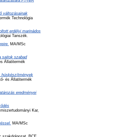
határozására FT-NIR
ő változásainak
termék Technológia
ltott erdélyi marinádos
lógiai Tanszék.
eire.
MA/MSc
a sajtok szabad
 Állatitermék
es húskészítmények
- és Állatitermék
határozás eredményei
ződés
miszertudományi Kar,
éssel.
MA/MSc
szakdolgozat, BCE