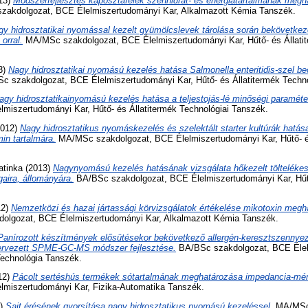
13)
Módszerfejlesztés káposztafélék szénhidrát- és energiatartalmának meg
akdolgozat, BCE Élelmiszertudományi Kar, Alkalmazott Kémia Tanszék.
gy hidrosztatikai nyomással kezelt gyümölcslevek tárolása során bekövetkez
orral.
MA/MSc szakdolgozat, BCE Élelmiszertudományi Kar, Hűtő- és Állati
3)
Nagy hidrosztatikai nyomású kezelés hatása Salmonella enteritidis-szel beo
 szakdolgozat, BCE Élelmiszertudományi Kar, Hűtő- és Állatitermék Techno
agy hidrosztatikainyomású kezelés hatása a teljestojás-lé minőségi paraméter
lmiszertudományi Kar, Hűtő- és Állatitermék Technológiai Tanszék.
012)
Nagy hidrosztatikus nyomáskezelés és szelektált starter kultúrák hatás
in tartalmára.
MA/MSc szakdolgozat, BCE Élelmiszertudományi Kar, Hűtő- és
atinka
(2013)
Nagynyomású kezelés hatásának vizsgálata hőkezelt töltelék
gaira, állományára.
BA/BSc szakdolgozat, BCE Élelmiszertudományi Kar, Hűtő
12)
Nemzetközi és hazai jártassági körvizsgálatok értékelése mikotoxin meg
lgozat, BCE Élelmiszertudományi Kar, Alkalmazott Kémia Tanszék.
Panírozott készítmények elősütésekor bekövetkező allergén-keresztszennye
rvezett SPME-GC-MS módszer fejlesztése.
BA/BSc szakdolgozat, BCE Élel
Technológia Tanszék.
12)
Pácolt sertéshús termékek sótartalmának meghatározása impedancia-mér
lmiszertudományi Kar, Fizika-Automatika Tanszék.
3)
Sajt érésének gyorsítása nagy hidrosztatikus nyomású kezeléssel.
MA/MSc 