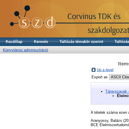
Kezdőlap
Keresés
Tallózás témakör szerint
Tallózás
Könyvtárosi adminisztráció
Item
Up a level
Export as
Tárgyszavak 
Élelmi
A tételek száma ezen 
Aranyossy, Balázs
(20
BCE Élelmiszertudomán