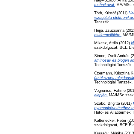
Nagy-Szabó, Anita
(20
technikával.
MA/MSc sz
Tóth, Kristóf
(2011)
Na
vizsgálata elektronikus 
Tanszék.
Héjja, Zsuzsanna
(201
csirkemellfilére.
MA/MSc
Mikesz, Attila
(2012)
N
szakdolgozat, BCE Éle
Simon, Zsolt András
(2
aminosav és biogén am
Technológiai Tanszék.
Czermann, Krisztina K
érzékszervi tulajdonsá
Technológiai Tanszék.
Vogronics, Fatime
(20
alapján.
MA/MSc szakdo
Szabó, Brigitta
(2011)
nyomonkövetéséhez te
Hűtő- és Állatitermék 
Kaltenecker, Péter
(20
szakdolgozat, BCE Éle
Krassóy, Mónika
(201