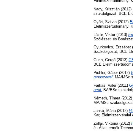
Élelmiszertudományi Ka
Nagy, Krisztián
(2012)
szakdolgozat, BCE Éle
Győri, Szilvia
(2012)
E
Élelmiszertudományi K
Lázár, Viktor
(2013)
En
Szőlészeti és Borászat
Gyurkovics, Erzsébet
Szakdolgozat, BCE Éle
Gurin, Gergő
(2013)
GE
BCE Élelmiszertudomán
Pichler, Gábor
(2012)
G
rendszerrel.
MA/MSc sza
Farkas, Valér
(2011)
Gy
orral.
BA/BSc szakdolgo
Németh, Tímea
(2012
MA/MSc szakdolgozat, 
Jankó, Mária
(2012)
Ha
Kar, Élelmiszerkémiai
Zollai, Viktória
(2012)
és Állatitermék Techno