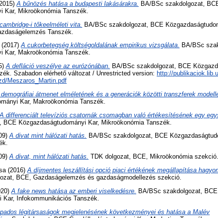
2015)
A bűnözés hatása a budapesti lakásárakra.
BA/BSc szakdolgozat, BC
 Kar, Mikroökonómia Tanszék.
cambridge-i tőkeelméleti vita.
BA/BSc szakdolgozat, BCE Közgazdaságtudom
azdaságelemzés Tanszék.
(2017)
A cukorbetegség költségoldalának empirikus vizsgálata.
BA/BSc szak
 Kar, Makroökonómia Tanszék.
5)
A defláció veszélye az eurózónában.
BA/BSc szakdolgozat, BCE Közgazd
ék. Szabadon elérhető változat / Unrestricted version:
http://publikaciok.lib.u
szd/Meszaros_Martin.pdf
 demográfiai átmenet elméletének és a generációk közötti transzferek modell
mányi Kar, Makroökonómia Tanszék.
A differenciált televíziós csatornák csomagban való értékesítésének egy egy
, BCE Közgazdaságtudományi Kar, Mikroökonómia Tanszék.
09)
A divat mint hálózati hatás.
BA/BSc szakdolgozat, BCE Közgazdaságtudo
ék.
09)
A divat, mint hálózati hatás.
TDK dolgozat, BCE, Mikroökonómia szekció
sa
(2016)
A díjmentes leszállítási opció piaci értékének megállapítása hagyo
ozat, BCE, Gazdaságelemzés és gazdaságmodellezés szekció.
020)
A fake news hatása az emberi viselkedésre.
BA/BSc szakdolgozat, BCE
 Kar, Infokommunikációs Tanszék.
apados légitársaságok megjelenésének következményei és hatása a Malév