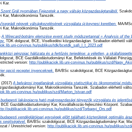
 Kar.
 Szent Grál nyomában Fejezetek a nagy válság közgazdaságtanából.
Szakdo
 Kar, Makroökonómia Tanszék.
Visegrádi négyek válságkezelésének vizsgálata új-keynesi keretben.
MA/MSc 
 Kar, Makroökonómia Tanszék.
)
A Wirecard-botrány elemzése event study módszertannal = Analysis of the 
gy.
TDK dolgozat, BCE, Viselkedési közgazdaságtan. Szabadon elérhető válto
ciok.lib.uni-corvinus.hu/publikus/tdk/bcetdk_safi_l_t_2023.pdf
ankközi pénzpiac hálózata és a fertőzés terjedése: a véletlen, a skálafüggetle
gozat, BCE Gazdálkodástudományi Kar, Befektetések és Vállalati Pénzüg
estricted version:
http://publikaciok.lib.uni-corvinus.hu/publikus/szd/Nagy_Ako
rier opció receptei ínyenceknek.
BA/BSc szakdolgozat, BCE Közgazdaságtud
ék.
(2017)
A belvárosi ingatlanárak vizsgálata statisztikai és ökonometriai móds
gazdaságtudományi Kar, Makroökonómia Tanszék. Szabadon elérhető változa
ciok.lib.uni-corvinus.hu/publikus/szd/Marton_Istvan.pdf
 budapesti lakáspiacra ható makrogazdasági tényezők vizsgálata és jelentő
BCE Gazdálkodástudományi Kar, Kisvállalkozás-fejlesztési Központ. Szabado
ttp://publikaciok.lib.uni-corvinus.hu/publikus/szd/Torbagyi_Ors.pdf
budapesti vendéglátóipari egységek előtt található közterületek optimális ára
s segítségével.
BA/BSc szakdolgozat, BCE Közgazdaságtudományi Kar, Ma
ozat / Unrestricted version:
http://publikaciok.lib.uni-corvinus.hu/publikus/sz