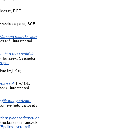
lgozat, BCE
szakdolgozat, BCE
Wirecard-scandal with
zat / Unrestricted
n és a mag-periféria
y Tanszék. Szabadon
s.pdf
ományi Kar,
zerekkel.
BA/BSc
t / Unrestricted
ségük magyarázata.
n elérhető változat /
zása: piacszerkezeti és
kroökonómia Tanszék.
d/Epelley_Nora.pdf