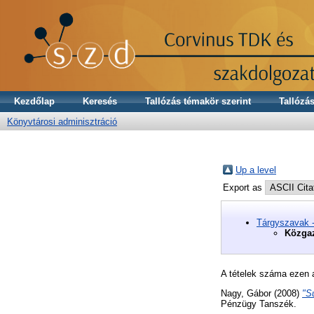
Kezdőlap
Keresés
Tallózás témakör szerint
Tallózás
Könyvtárosi adminisztráció
Up a level
Export as
Tárgyszavak 
Közgaz
A tételek száma ezen 
Nagy, Gábor
(2008)
"S
Pénzügy Tanszék.