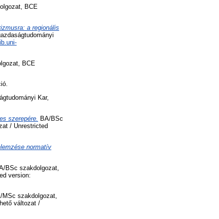
olgozat, BCE
rizmusra: a regionális
azdaságtudományi
ib.uni-
lgozat, BCE
ió.
gtudományi Kar,
nes szerepére.
BA/BSc
t / Unrestricted
elemzése normatív
/BSc szakdolgozat,
ed version:
MSc szakdolgozat,
ető változat /