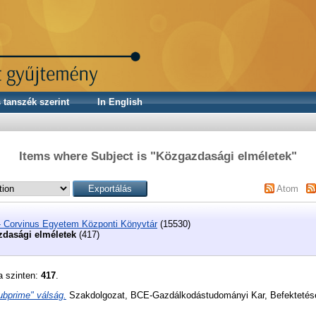
 tanszék szerint
In English
Items where Subject is "Közgazdasági elméletek"
Atom
- Corvinus Egyetem Központi Könyvtár
(15530)
dasági elméletek
(417)
a szinten:
417
.
ubprime" válság.
Szakdolgozat, BCE-Gazdálkodástudományi Kar, Befektetések