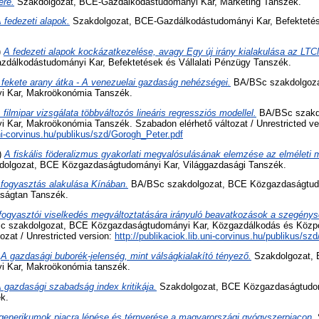
ére.
Szakdolgozat, BCE-Gazdálkodástudományi Kar, Marketing Tanszék.
 fedezeti alapok.
Szakdolgozat, BCE-Gazdálkodástudományi Kar, Befektetése
)
A fedezeti alapok kockázatkezelése, avagy Egy új irány kialakulása az L
dálkodástudományi Kar, Befektetések és Vállalati Pénzügy Tanszék.
 fekete arany átka - A venezuelai gazdaság nehézségei.
BA/BSc szakdolgoz
 Kar, Makroökonómia Tanszék.
 filmipar vizsgálata többváltozós lineáris regressziós modellel.
BA/BSc szakd
Kar, Makroökonómia Tanszék. Szabadon elérhető változat / Unrestricted ve
uni-corvinus.hu/publikus/szd/Gorogh_Peter.pdf
)
A fiskális föderalizmus gyakorlati megvalósulásának elemzése az elméleti
lgozat, BCE Közgazdaságtudományi Kar, Világgazdasági Tanszék.
 fogyasztás alakulása Kínában.
BA/BSc szakdolgozat, BCE Közgazdaságtud
ságtan Tanszék.
fogyasztói viselkedés megváltoztatására irányuló beavatkozások a szegénysé
szakdolgozat, BCE Közgazdaságtudományi Kar, Közgazdálkodás és Közpol
ozat / Unrestricted version:
http://publikaciok.lib.uni-corvinus.hu/publikus/sz
)
A gazdasági buborék-jelenség, mint válságkialakító tényező.
Szakdolgozat,
 Kar, Makroökonómia tanszék.
 gazdasági szabadság index kritikája.
Szakdolgozat, BCE Közgazdaságtudom
k.
generikumok piacra lépése és térnyerése a magyarországi gyógyszerpiacon.