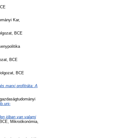
BCE
mányi Kar,
lgozat, BCE
enypolitika
ozat, BCE
lgozat, BCE
s marxi profitráta: A
gazdaságtudományi
ib.uni-
den jóban van valami
BCE, Mikroökonómia,