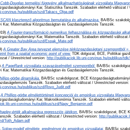
 Cobb-Douglas termelési függvény alkalmazhatóságának vizsgálata Magyaro
gazdaságtudományi Kar, Statisztika Tanszék. Szabadon elérhető változat / U
uni-corvinus.hu/publikus/szd/Takacs_Olga.pdf
SCAN klaszterező algoritmus bemutatása és alkalmazása.
BA/BSc szakdolg
 Kar, Matematikai Közgazdaságtan és Gazdaságelemzés Tanszék.
019)
A Fourier-transzformáció numerikus felhasználása és közgazdasági alk
gazdaságtudományi Kar, Matematika Tanszék. Szabadon elérhető változat / 
.uni-corvinus.hu/publikus/szd/Espak_Mate.pdf
9)
A Greater Bay Area tervezet elemzése térközgazdaságtani szempontból = T
rint from a spatial economic point of view.
TDK dolgozat, BCE, Politikai gaz
ozat / Unrestricted version:
http://publikaciok.lib.uni-corvinus.hu/publikus/td
)
A PageRank vizsgálata szavazáselméleti szempontból.
BA/BSc szakdolgoz
 Kar, Matematikai Közgazdaságtan és Gazdaságelemzés Tanszék.
illips-görbe dinamikája.
BA/BSc szakdolgozat, BCE Közgazdaságtudományi 
daságelemzés Tanszék. Szabadon elérhető változat / Unrestricted version:
uni-corvinus.hu/publikus/szd/Rovo_Judit.pdf
)
A Phillips-görbe elmélettörténeti koncepciói és empirikus vizsgálata Magyar
gazdaságtudományi Kar, Makroökonómia Tanszék. Szabadon elérhető változa
ciok.lib.uni-corvinus.hu/publikus/szd/Nagy_Benjamin.pdf
hapley-érték alkalmazása regressziós játékon.
BA/BSc szakdolgozat, BCE 
nszék. Szabadon elérhető változat / Unrestricted version:
http://publikaciok.l
szd/Toth_Adam.pdf
 Solow-modell elmélete, eredményei és empirikus vizsgálatai.
BA/BSc szakd