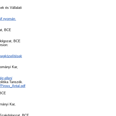
k és Vállalati
TCM nyomán.
at, BCE
olgozat, BCE
rsion:
 megközelítések
ományi Kar,
g elleni
itika Tanszék.
d/Piross_Antal.pdf
 BCE
ányi Kar,
Szakdolgozat, BCE,