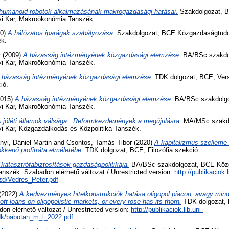
humanoid robotok alkalmazásának makrogazdasági hatásai.
Szakdolgozat, 
 Kar, Makroökonómia Tanszék.
10)
A hálózatos iparágak szabályozása.
Szakdolgozat, BCE Közgazdaságtudo
k.
r
(2009)
A házasság intézményének közgazdasági elemzése.
BA/BSc szakdo
 Kar, Makroökonómia Tanszék.
 házasság intézményének közgazdasági elemzése.
TDK dolgozat, BCE, Vers
ió.
015)
A házasság intézményének közgazdasági elemzése.
BA/BSc szakdolg
 Kar, Makroökonómia Tanszék.
 jóléti államok válsága : Reformkezdemények a megújulásra.
MA/MSc szakdo
 Kar, Közgazdálkodás és Közpolitika Tanszék.
nyi, Dániel Martin
and
Csontos, Tamás Tibor
(2020)
A kapitalizmus szelleme é
ökkenő profitráta elméletébe.
TDK dolgozat, BCE, Filozófia szekció.
 katasztrófabiztosítások gazdaságpolitikája.
BA/BSc szakdolgozat, BCE Köz
nszék. Szabadon elérhető változat / Unrestricted version:
http://publikaciok.l
zd/Vedres_Peter.pdf
(2022)
A kedvezményes hitelkonstrukciók hatása oligopol piacon, avagy min
oft loans on oligopolistic markets, or every rose has its thorn.
TDK dolgozat, 
don elérhető változat / Unrestricted version:
http://publikaciok.lib.uni-
tdk/babotan_m_l_2022.pdf