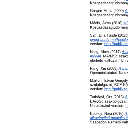
Közgazdaságtudományi
Gáspár, Attila
(2009)
A
Közgazdaságtudományi
Módis, Ákos
(2016)
A 
Közgazdaságtudományi
Sáfi, Lilla Tünde
(2023
event study methodolo
version:
http://publika
Nagy, Ákos
(2017)
A b
modell.
MA/MSc szakdol
elérhető változat / Unr
Fang, Xin
(2009)
A bar
Operációkutatás Tansz
Márton, István Gergely
szakdolgozat, BCE Köz
version:
http://publika
Torbágyi, Örs
(2015)
A
BA/BSc szakdolgozat, 
Unrestricted version:
h
Epelley, Nóra
(2016)
A 
alkuelméleti modellezé
Szabadon elérhető vált