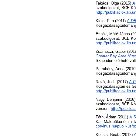
Takács, Olga
(2015)
A
szakdolgozat, BCE Köz
http://publikaciok.lib.
Klein, Rita
(2011)
A DB
Közgazdaságtudományi
Espák, Máté János
(2
szakdolgozat, BCE Köz
http://publikaciok.lib
Zsarnóczi, Gábor
(201
Greater Bay Area bluep
Szabadon elérhető vált
Patrubány, Anna
(2010
Közgazdaságtudományi
Rovó, Judit
(2017)
A Ph
Közgazdaságtan és Gaz
http://publikaciok.lib.
Nagy, Benjámin
(2016
szakdolgozat, BCE Köz
version:
http://publika
Tóth, Ádám
(2011)
A S
Kar, Makroökonómia Ta
corvinus.hu/publikus/
Kocsis, Beáta
(2012)
A