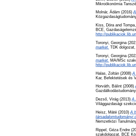
Mikroökonómia Tanszé
Molnár, Ádám
(2016)
A
Közgazdaságtudományi
Kiss, Dóra
and
Tompa,
BCE, Gazdaságelemzés 
http://publikaciok.lib
Toronyi, Georgina
(202
market.
TDK dolgozat,
Toronyi, Georgina
(202
market.
MA/MSc szakdol
http://publikaciok.lib.
Halas, Zoltán
(2008)
A
Kar, Befektetések és V
Horváth, Bálint
(2008)
Gazdálkodástudományi 
Dezső, Virág
(2013)
A 
Világgazdasági szekci
Heisz, Máté
(2010)
A 
társadalomtudományi di
Nemzetközi Tanulmány
Rippel, Géza Endre
(2
szakdolgozat, BCE Kö