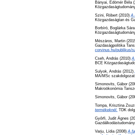
Bányai, Edömér Béla
(
Közgazdaságtudományi
Szini, Róbert
(2010)
A 
Közgazdaságtan és G
Borbíró, Boglárka Sára
Közgazdaságtudományi
Mészáros, Martin
(201
Gazdaságpolitika Tansz
corvinus.hu/publikus/
Cseh, András
(2010)
A
BCE Közgazdaságtudo
Sulyok, András
(2012)
MA/MSc szakdolgozat
Simonovits, Gábor
(20
Makroökonómia Tansz
Simonovits, Gábor
(20
Tompa, Krisztina Zsuz
termékeknél.
TDK dolg
Győrfi, Judit Ágnes
(2
Gazdálkodástudományi
Varju, Lídia
(2008)
A f