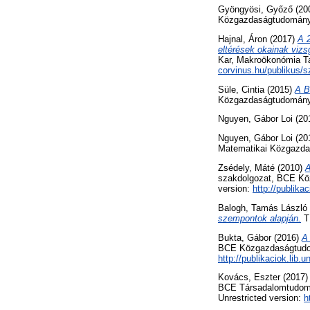
Gyöngyösi, Győző
(20
Közgazdaságtudományi
Hajnal, Áron
(2017)
A 2
eltérések okainak vizs
Kar, Makroökonómia Ta
corvinus.hu/publikus/s
Süle, Cintia
(2015)
A B
Közgazdaságtudományi
Nguyen, Gábor Loi
(20
Nguyen, Gábor Loi
(20
Matematikai Közgazda
Zsédely, Máté
(2010)
A
szakdolgozat, BCE Köz
version:
http://publika
Balogh, Tamás László
szempontok alapján.
T
Bukta, Gábor
(2016)
A
BCE Közgazdaságtudomá
http://publikaciok.lib.
Kovács, Eszter
(2017
BCE Társadalomtudomán
Unrestricted version:
h