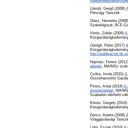
marketingtevékenység
Literáti, Gergő
(2008)
A
Pénzügy Tanszék.
Olasz, Henrietta
(2008
Szakdolgozat, BCE-Gaz
Vörös, Zoltán
(2009)
A
Közgazdaságtudományi
Görögh, Péter
(2017)
A
Közgazdaságtudományi 
http://publikaciok.lib.
Hajmási, Ferenc
(2012
alapján.
MA/MSc szakdo
Csóka, Imola
(2015)
A
Összehasonlító Gazda
Piross, Antal
(2014)
A 
programokban.
MA/MSc 
Szabadon elérhető vált
Kórosi, Gergely
(2010
Közgazdaságtudományi
Dancs, Anetta
(2008)
A
Világgazdasági Tanszé
Lohn, Eszter
(2010)
A 