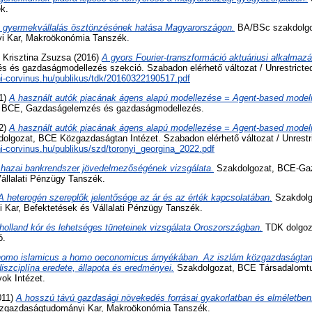
k.
 gyermekvállalás ösztönzésének hatása Magyarországon.
BA/BSc szakdolg
 Kar, Makroökonómia Tanszék.
 Krisztina Zsuzsa
(2016)
A gyors Fourier-transzformáció aktuáriusi alkalmaz
és gazdaságmodellezés szekció. Szabadon elérhető változat / Unrestricted
.uni-corvinus.hu/publikus/tdk/20160322190517.pdf
1)
A használt autók piacának ágens alapú modellezése = Agent-based modeli
 BCE, Gazdaságelemzés és gazdaságmodellezés.
2)
A használt autók piacának ágens alapú modellezése = Agent-based modeli
gozat, BCE Közgazdaságtan Intézet. Szabadon elérhető változat / Unrestri
uni-corvinus.hu/publikus/szd/toronyi_georgina_2022.pdf
 hazai bankrendszer jövedelmezőségének vizsgálata.
Szakdolgozat, BCE-Ga
állalati Pénzügy Tanszék.
A heterogén szereplők jelentősége az ár és az érték kapcsolatában.
Szakdolg
Kar, Befektetések és Vállalati Pénzügy Tanszék.
holland kór és lehetséges tüneteinek vizsgálata Oroszországban.
TDK dolgoz
ó.
homo islamicus a homo oeconomicus árnyékában. Az iszlám közgazdaságtan
szciplína eredete, állapota és eredményei.
Szakdolgozat, BCE Társadalomtu
ok Intézet.
011)
A hosszú távú gazdasági növekedés forrásai gyakorlatban és elméletben
zgazdaságtudományi Kar, Makroökonómia Tanszék.