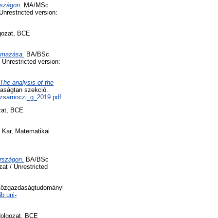
rszágon.
MA/MSc
nrestricted version:
ozat, BCE
almazása.
BA/BSc
Unrestricted version:
he analysis of the
daságtan szekció.
k/zsarnoczi_g_2019.pdf
at, BCE
Kar, Matematikai
országon.
BA/BSc
t / Unrestricted
Közgazdaságtudományi
ib.uni-
olgozat, BCE