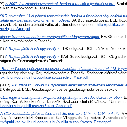
09)
A 2007. évi iskolaösszevonások hatása a tanulói teljesítményekre.
Szakd
 Kar, Makroökonómia Tanszék.
015. november 13-ai párizsi terrortámadás hatása a franciaországi belföldi tu
gálata egy kétfázisú ökonometriai modellel.
BA/BSc szakdolgozat, BCE Közg
nszék. Szabadon elérhető változat / Unrestricted version:
http://publikaciok.l
zd/Hajnal_Aron.pdf
alassa-Samuelson hatás és érvényesülése Magyarországon.
BA/BSc szakdo
 Kar, Makroökonómia Tanszék.
11)
A Bayesi-játék Nash-egyensúlya.
TDK dolgozat, BCE, Játékelmélet szekc
11)
A Bayesi-játék Nash-egyensúlya.
BA/BSc szakdolgozat, BCE Közgazdasá
ságtan és Gazdaságelemzés Tanszék.
 Bretton Woods-i pénzügyi rendszer születése, különös tekintettel J.M. Key
gazdaságtudományi Kar, Makroökonómia Tanszék. Szabadon elérhető változa
ciok.lib.uni-corvinus.hu/publikus/szd/Zsedely_Mate.pdf
(2007)
A Budapesti Corvinus Egyetemen alkalmazott szavazási rendszerek 
DK dolgozat, BCE, Gazdaságelemzés és gazdaságmodellezés szekció.
 CEE régió 3 országának tőkepiaci integráltsága a tőzsdeindexek tükrében.
BA
nyi Kar, Makroökonómia Tanszék. Szabadon elérhető változat / Unrestrict
uni-corvinus.hu/publikus/szd/Bukta_Gabor.pdf
)
A CO2 kibocsátás játékelméleti modellezése: az EU és az USA reakciói.
MA/
yi és Nemzetközi Kapcsolatok Kar, Világgazdasági Intézet. Szabadon elérh
ttp://publikaciok.lib.uni-corvinus.hu/publikus/szd/Kovacs_Eszter.pdf