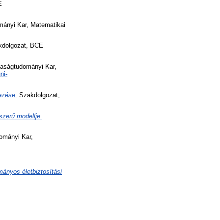
E
ányi Kar, Matematikai
dolgozat, BCE
aságtudományi Kar,
ni-
ezése.
Szakdolgozat,
szerű modellje.
mányi Kar,
.
mányos életbiztosítási