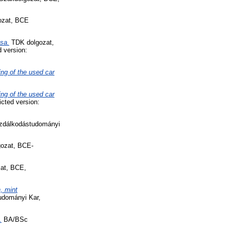
ozat, BCE
ása.
TDK dolgozat,
 version:
ng of the used car
ng of the used car
cted version:
zdálkodástudományi
ozat, BCE-
at, BCE,
, mint
dományi Kar,
.
BA/BSc