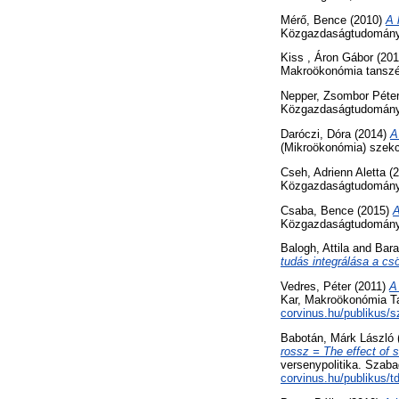
Mérő, Bence
(2010)
A 
Közgazdaságtudományi
Kiss , Áron Gábor
(20
Makroökonómia tanszé
Nepper, Zsombor Péte
Közgazdaságtudományi
Daróczi, Dóra
(2014)
A
(Mikroökonómia) szekc
Cseh, Adrienn Aletta
(2
Közgazdaságtudományi
Csaba, Bence
(2015)
A
Közgazdaságtudományi
Balogh, Attila
and
Bara
tudás integrálása a cs
Vedres, Péter
(2011)
A
Kar, Makroökonómia Ta
corvinus.hu/publikus/s
Babotán, Márk László
rossz = The effect of s
versenypolitika. Szaba
corvinus.hu/publikus/