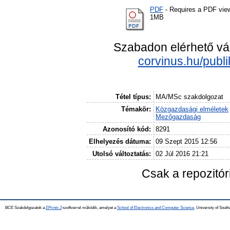
PDF
- Requires a PDF vie
1MB
Szabadon elérhető vá
corvinus.hu/publ
Tétel típus:
MA/MSc szakdolgozat
Témakör:
Közgazdasági elméletek
Mezőgazdaság
Azonosító kód:
8291
Elhelyezés dátuma:
09 Szept 2015 12:56
Utolsó változtatás:
02 Júl 2016 21:21
Csak a repozitó
BCE Szakdolgozatok a
EPrints 3
szoftverrel működik, amelyet a
School of Electronics and Computer Science,
University of Southa