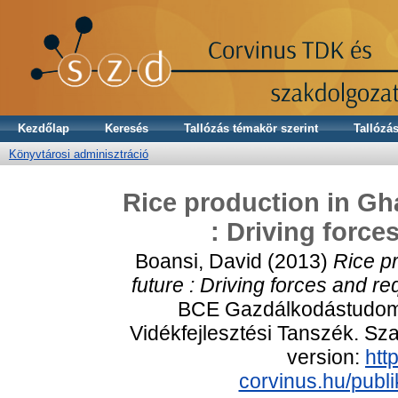
Kezdőlap
Keresés
Tallózás témakör szerint
Tallózás
Könyvtárosi adminisztráció
Rice production in Gha
: Driving force
Boansi, David
(2013)
Rice p
future : Driving forces and re
BCE Gazdálkodástudomá
Vidékfejlesztési Tanszék. Sza
version:
http
corvinus.hu/publ