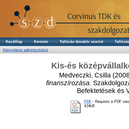
Kezdőlap
Keresés
Tallózás témakör szerint
Tallózás
Könyvtárosi adminisztráció
Kis-és középvállalk
Medveczki, Csilla
(200
finanszírozása.
Szakdolgoza
Befektetések és V
PDF
- Requires a PDF vie
424kB