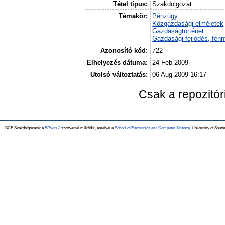
Tétel típus:
Szakdolgozat
Témakör:
Pénzügy
Közgazdasági elméletek
Gazdaságtörténet
Gazdasági fejlődés, fennt
Azonosító kód:
722
Elhelyezés dátuma:
24 Feb 2009
Utolsó változtatás:
06 Aug 2009 16:17
Csak a repozitó
BCE Szakdolgozatok a
EPrints 3
szoftverrel működik, amelyet a
School of Electronics and Computer Science,
University of Southa