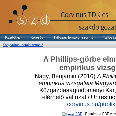
Kezdőlap
Keresés
Tallózás témakör szerint
Tallózás
Könyvtárosi adminisztráció
A Phillips-görbe elm
empirikus vizs
Nagy, Benjámin
(2016)
A Phill
empirikus vizsgálata Magyar
Közgazdaságtudományi Kar
elérhető változat / Unrestri
corvinus.hu/publi
PDF
- Requires a PDF vie