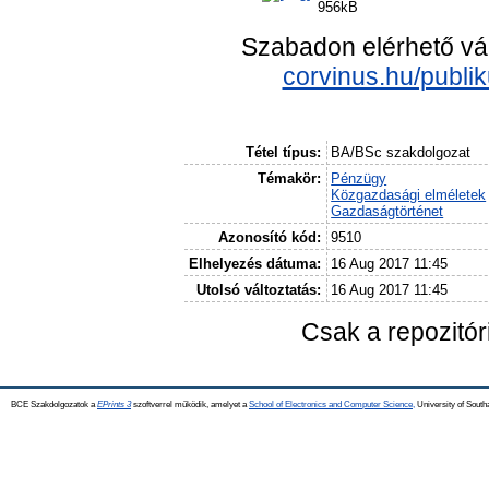
956kB
Szabadon elérhető vá
corvinus.hu/publi
Tétel típus:
BA/BSc szakdolgozat
Témakör:
Pénzügy
Közgazdasági elméletek
Gazdaságtörténet
Azonosító kód:
9510
Elhelyezés dátuma:
16 Aug 2017 11:45
Utolsó változtatás:
16 Aug 2017 11:45
Csak a repozitó
BCE Szakdolgozatok a
EPrints 3
szoftverrel működik, amelyet a
School of Electronics and Computer Science,
University of Southa