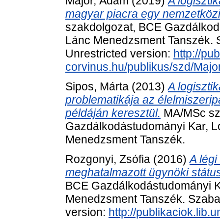
Major, Ádám
(2019)
A logiszti
magyar piacra egy nemzetközi
szakdolgozat, BCE Gazdálkodás
Lánc Menedzsment Tanszék. Sz
Unrestricted version:
http://pub
corvinus.hu/publikus/szd/Maj
Sipos, Márta
(2013)
A logiszt
problematikája az élelmiszeri
példáján keresztül.
MA/MSc sz
Gazdálkodástudományi Kar, Log
Menedzsment Tanszék.
Rozgonyi, Zsófia
(2016)
A lég
meghatalmazott ügynöki státus
BCE Gazdálkodástudományi Kar
Menedzsment Tanszék. Szabado
version:
http://publikaciok.lib.u