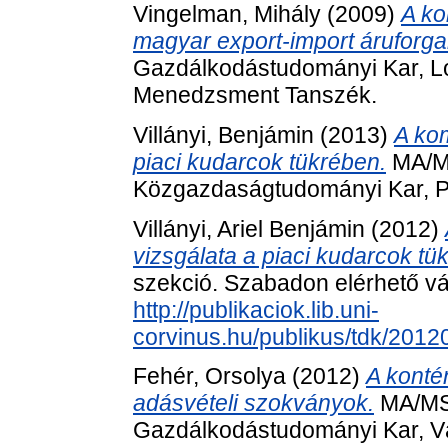
Vingelman, Mihály
(2009)
A ko
magyar export‐import áruforg
Gazdálkodástudományi Kar, Log
Menedzsment Tanszék.
Villányi, Benjámin
(2013)
A ko
piaci kudarcok tükrében.
MA/MS
Közgazdaságtudományi Kar, 
Villányi, Ariel Benjámin
(2012)
vizsgálata a piaci kudarcok tü
szekció. Szabadon elérhető vál
http://publikaciok.lib.uni-
corvinus.hu/publikus/tdk/201
Fehér, Orsolya
(2012)
A konté
adásvételi szokványok.
MA/MSc
Gazdálkodástudományi Kar, Vá