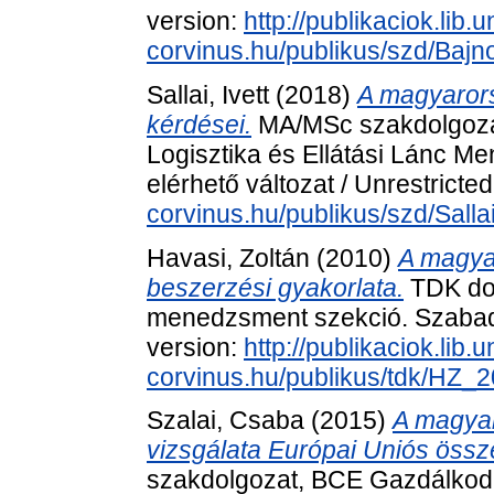
version:
http://publikaciok.lib.u
corvinus.hu/publikus/szd/Bajn
Sallai, Ivett
(2018)
A magyaror
kérdései.
MA/MSc szakdolgoza
Logisztika és Ellátási Lánc 
elérhető változat / Unrestricte
corvinus.hu/publikus/szd/Sallai
Havasi, Zoltán
(2010)
A magya
beszerzési gyakorlata.
TDK dol
menedzsment szekció. Szabadon
version:
http://publikaciok.lib.u
corvinus.hu/publikus/tdk/HZ
Szalai, Csaba
(2015)
A magyar
vizsgálata Európai Uniós össz
szakdolgozat, BCE Gazdálkodás