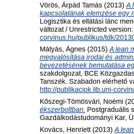
Vörös, Árpád Tamás
(2013)
A 
kapcsolatának elemzése egy ma
Logisztika és ellátási lánc m
változat / Unrestricted version
corvinus.hu/publikus/tdk/201
Mátyás, Ágnes
(2015)
A lean 
megvalósítása irodai és admini
bevezetésének bemutatása egy
szakdolgozat, BCE Közgazdas
Tanszék. Szabadon elérhető vál
http://publikaciok.lib.uni-cor
Kőszegi-Tömösvári, Noémi
(2
ékszerboltban.
Postgraduális 
Gazdálkodástudományi Kar, Ü
Kovács, Henriett
(2013)
A lea