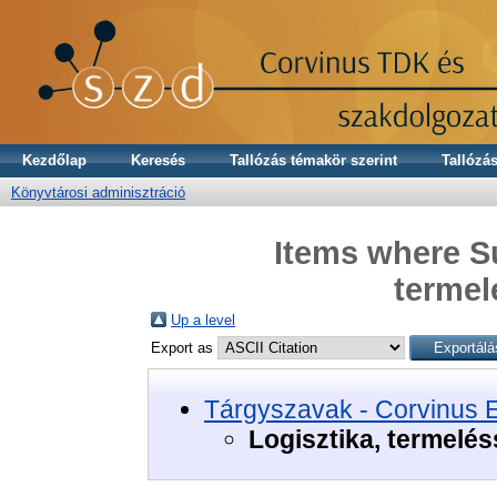
Kezdőlap
Keresés
Tallózás témakör szerint
Tallózás
Könyvtárosi adminisztráció
Items where Su
termel
Up a level
Export as
Tárgyszavak - Corvinus 
Logisztika, termelé