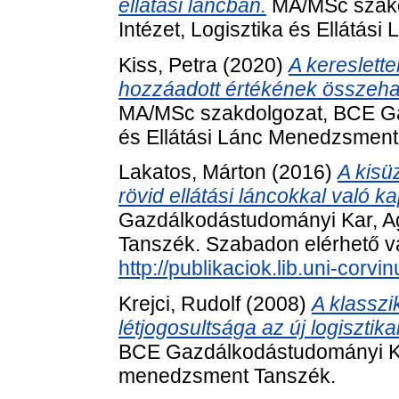
ellátási láncban.
MA/MSc szakd
Intézet, Logisztika és Ellátá
Kiss, Petra
(2020)
A kereslette
hozzáadott értékének összeha
MA/MSc szakdolgozat, BCE Ga
és Ellátási Lánc Menedzsment
Lakatos, Márton
(2016)
A kisü
rövid ellátási láncokkal való k
Gazdálkodástudományi Kar, Ag
Tanszék. Szabadon elérhető vál
http://publikaciok.lib.uni-cor
Krejci, Rudolf
(2008)
A klasszi
létjogosultsága az új logisztik
BCE Gazdálkodástudományi Kar,
menedzsment Tanszék.