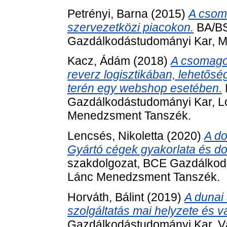
Petrényi, Barna
(2015)
A csoma
szervezetközi piacokon.
BA/BS
Gazdálkodástudományi Kar, M
Kacz, Ádám
(2018)
A csomagol
reverz logisztikában, lehetős
terén egy webshop esetében.
Gazdálkodástudományi Kar, Log
Menedzsment Tanszék.
Lencsés, Nikoletta
(2020)
A do
Gyártó cégek gyakorlata és dol
szakdolgozat, BCE Gazdálkodás
Lánc Menedzsment Tanszék.
Horváth, Bálint
(2019)
A dunai 
szolgáltatás mai helyzete és vá
Gazdálkodástudományi Kar, Vá