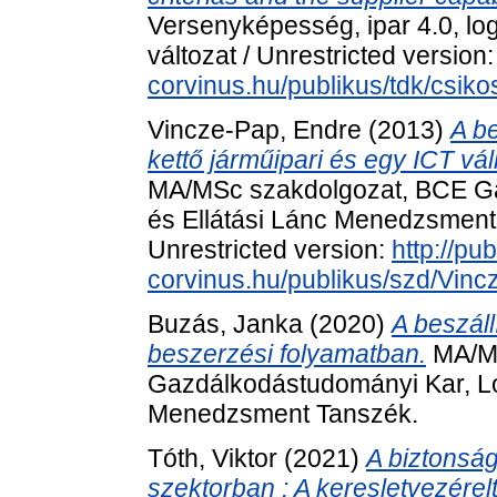
Versenyképesség, ipar 4.0, lo
változat / Unrestricted version
corvinus.hu/publikus/tdk/csik
Vincze-Pap, Endre
(2013)
A be
kettő járműipari és egy ICT vál
MA/MSc szakdolgozat, BCE Ga
és Ellátási Lánc Menedzsment 
Unrestricted version:
http://pub
corvinus.hu/publikus/szd/Vin
Buzás, Janka
(2020)
A beszáll
beszerzési folyamatban.
MA/MS
Gazdálkodástudományi Kar, Log
Menedzsment Tanszék.
Tóth, Viktor
(2021)
A biztonsá
szektorban : A keresletvezérelt