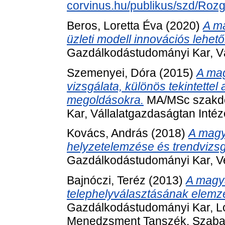
corvinus.hu/publikus/szd/Rozg
Beros, Loretta Éva
(2020)
A ma
üzleti modell innovációs lehet
Gazdálkodástudományi Kar, Váll
Szemenyei, Dóra
(2015)
A mag
vizsgálata, különös tekintettel
megoldásokra.
MA/MSc szakdo
Kar, Vállalatgazdaságtan Intéz
Kovács, András
(2018)
A magy
helyzetelemzése és trendvizsg
Gazdálkodástudományi Kar, Ve
Bajnóczi, Teréz
(2013)
A magy
telephelyválasztásának elemz
Gazdálkodástudományi Kar, Log
Menedzsment Tanszék. Szabado