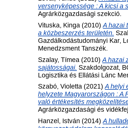
versenyképessége : A kicsi a 
Agrárközgazdasági szekció.
Vituska, Kinga
(2010)
A hazai
a közbeszerzés területén.
Szak
Gazdálkodástudományi Kar, Log
Menedzsment Tanszék.
Szalay, Tímea
(2010)
A hazai 
sajátosságai.
Szakdolgozat, B
Logisztika és Ellátási Lánc 
Szabó, Violetta
(2021)
A helyi
helyzete Magyarországon : A R
való értékesítés megközelítése
Agrárközgazdasági és vidékfej
Hanzel, István
(2014)
A hullad