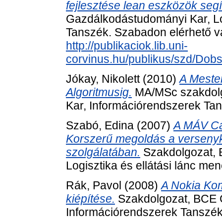
fejlesztése lean eszközök segí
Gazdálkodástudományi Kar, Lo
Tanszék. Szabadon elérhető vál
http://publikaciok.lib.uni-
corvinus.hu/publikus/szd/Dob
Jókay, Nikolett
(2010)
A Mester
Algoritmusig.
MA/MSc szakdolg
Kar, Információrendszerek Ta
Szabó, Edina
(2007)
A MÁV Car
Korszerű megoldás a versenyk
szolgálatában.
Szakdolgozat, 
Logisztika és ellátási lánc m
Rák, Pavol
(2008)
A Nokia Kom
kiépítése.
Szakdolgozat, BCE 
Információrendszerek Tanszék