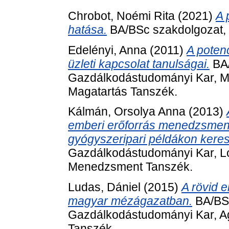
Chrobot, Noémi Rita
(2021)
A 
hatása.
BA/BSc szakdolgozat, 
Edelényi, Anna
(2011)
A poten
üzleti kapcsolat tanulságai.
BA/
Gazdálkodástudományi Kar, Ma
Magatartás Tanszék.
Kálmán, Orsolya Anna
(2013)
emberi erőforrás menedzsmen
gyógyszeripari példákon keres
Gazdálkodástudományi Kar, Log
Menedzsment Tanszék.
Ludas, Dániel
(2015)
A rövid e
magyar mézágazatban.
BA/BSc
Gazdálkodástudományi Kar, Ag
Tanszék.