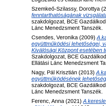
Szemkeő-Szilassy, Dorottya
(
fenntarthatóságának vizsgála
szakdolgozat, BCE Gazdálkodás
Lánc Menedzsment Tanszék.
Csendes, Veronika
(2009)
A ka
együttműködési lehetőségei, v
Kiválósági Központ esetében 
Szakdolgozat, BCE Gazdálkodá
Ellátási Lánc Menedzsment Ta
Nagy, Pál Krisztián
(2013)
A ka
együttműködésének lehetőségei
szakdolgozat, BCE Gazdálkodás
Lánc Menedzsment Tanszék.
Ferenc, Anna
(2021)
A keresle