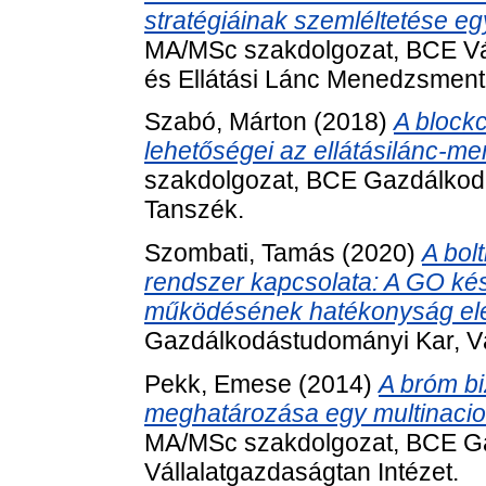
stratégiáinak szemléltetése egy 
MA/MSc szakdolgozat, BCE Váll
és Ellátási Lánc Menedzsment
Szabó, Márton
(2018)
A block
lehetőségei az ellátásilánc-m
szakdolgozat, BCE Gazdálkod
Tanszék.
Szombati, Tamás
(2020)
A bol
rendszer kapcsolata: A GO ké
működésének hatékonyság el
Gazdálkodástudományi Kar, Vá
Pekk, Emese
(2014)
A bróm bi
meghatározása egy multinacioná
MA/MSc szakdolgozat, BCE G
Vállalatgazdaságtan Intézet.