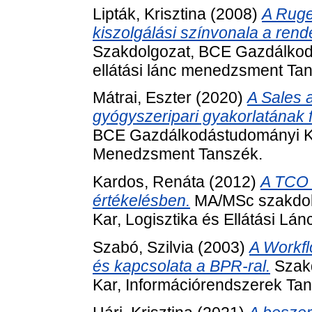
Lipták, Krisztina
(2008)
A Ruge
kiszolgálási színvonala a rend
Szakdolgozat, BCE Gazdálkodá
ellátási lánc menedzsment Ta
Mátrai, Eszter
(2020)
A Sales 
gyógyszeripari gyakorlatának 
BCE Gazdálkodástudományi Kar
Menedzsment Tanszék.
Kardos, Renáta
(2012)
A TCO 
értékelésben.
MA/MSc szakdol
Kar, Logisztika és Ellátási L
Szabó, Szilvia
(2003)
A Workfl
és kapcsolata a BPR-ral.
Szakd
Kar, Információrendszerek Ta