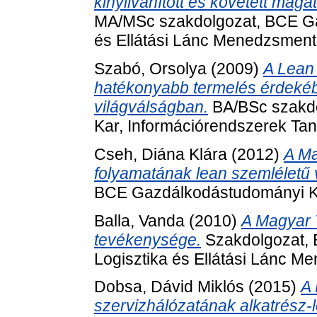
kinyilvánított és követett maga
MA/MSc szakdolgozat, BCE Ga
és Ellátási Lánc Menedzsment
Szabó, Orsolya
(2009)
A Lean
hatékonyabb termelés érdekéb
világválságban.
BA/BSc szakd
Kar, Információrendszerek Ta
Cseh, Diána Klára
(2012)
A Ma
folyamatának lean szemléletű 
BCE Gazdálkodástudományi Ka
Balla, Vanda
(2010)
A Magyar T
tevékenysége.
Szakdolgozat, 
Logisztika és Ellátási Lánc 
Dobsa, Dávid Miklós
(2015)
A
szervizhálózatának alkatrész-l