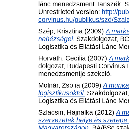
lánc menedzsment Tanszék. Sz
Unrestricted version:
http://pub
corvinus.hu/publikus/szd/Szal
Szép, Krisztina
(2009)
A mark
nehézségei.
Szakdolgozat, BC
Logisztika és Ellátási Lánc 
Horváth, Cecília
(2007)
A marke
dolgozat, Budapesti Corvinus 
menedzsmentje szekció.
Molnár, Zsófia
(2009)
A munka
logisztikusoktól.
Szakdolgozat,
Logisztika és Ellátási Lánc 
Szlacsin, Hajnalka
(2012)
A má
szervezetek helye és szerepe
Magyarországon.
BA/BSc szak