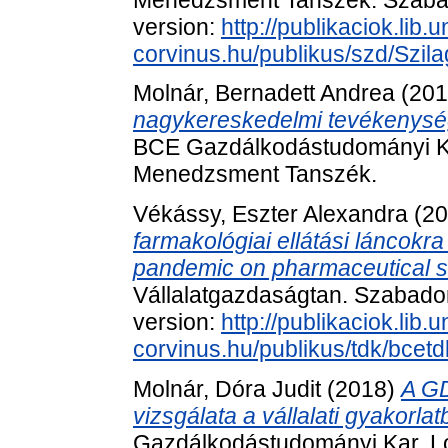
version:
http://publikaciok.lib.u
corvinus.hu/publikus/szd/Szila
Molnár, Bernadett Andrea
(20
nagykereskedelmi tevékenység
BCE Gazdálkodástudományi Kar
Menedzsment Tanszék.
Vékássy, Eszter Alexandra
(20
farmakológiai ellátási láncokr
pandemic on pharmaceutical s
Vállalatgazdaságtan. Szabadon 
version:
http://publikaciok.lib.u
corvinus.hu/publikus/tdk/bce
Molnár, Dóra Judit
(2018)
A GD
vizsgálata a vállalati gyakorlat
Gazdálkodástudományi Kar, Log