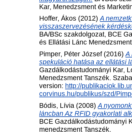
Kar, Menedzsment és Marketi
Hoffer, Ákos
(2012)
A nemzetk
visszaszervezésének kérdéskö
BA/BSc szakdolgozat, BCE Ga
és Ellátási Lánc Menedzsment
Pimper, Péter József
(2016)
A 
spekuláció hatása az ellátási l
Gazdálkodástudományi Kar, Log
Menedzsment Tanszék. Szabado
version:
http://publikaciok.lib.u
corvinus.hu/publikus/szd/Pimp
Bódis, Lívia
(2008)
A nyomonkö
láncban Az RFID gyakorlati a
BCE Gazdálkodástudományi Kar,
menedzsment Tanszék.