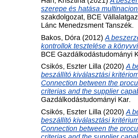
Hári, Krisztina
(2021)
A beszer
szerepe és hatása multinacion
szakdolgozat, BCE Vállalatgazd
Lánc Menedzsment Tanszék.
Bakos, Dóra
(2012)
A beszerz
kontrollok tesztelése a könyvv
BCE Gazdálkodástudományi Ka
Csikós, Eszter Lilla
(2020)
A b
beszállító kiválasztási kritér
Connection between the procur
criterias and the supplier capabi
Gazdálkodástudományi Kar.
Csikós, Eszter Lilla
(2020)
A b
beszállító kiválasztási kritér
Connection between the procur
criterias and the supplier capabi