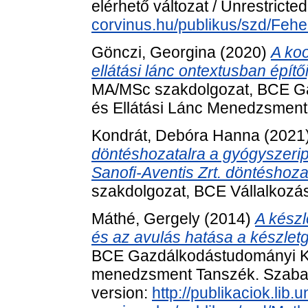
elérhető változat / Unrestricte
corvinus.hu/publikus/szd/Fehe
Gönczi, Georgina
(2020)
A koo
ellátási lánc ontextusban építői
MA/MSc szakdolgozat, BCE Ga
és Ellátási Lánc Menedzsment
Kondrát, Debóra Hanna
(2021
döntéshozatalra a gyógyszeripa
Sanofi-Aventis Zrt. döntéshoz
szakdolgozat, BCE Vállalkozásf
Máthé, Gergely
(2014)
A készl
és az avulás hatása a készlet
BCE Gazdálkodástudományi Kar,
menedzsment Tanszék. Szabado
version:
http://publikaciok.lib.u