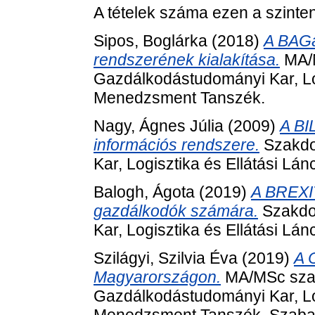
A tételek száma ezen a szinte
Sipos, Boglárka
(2018)
A BAGá
rendszerének kialakítása.
MA/M
Gazdálkodástudományi Kar, Log
Menedzsment Tanszék.
Nagy, Ágnes Júlia
(2009)
A BI
információs rendszere.
Szakdo
Kar, Logisztika és Ellátási L
Balogh, Ágota
(2019)
A BREXIT
gazdálkodók számára.
Szakdo
Kar, Logisztika és Ellátási L
Szilágyi, Szilvia Éva
(2019)
A 
Magyarországon.
MA/MSc sza
Gazdálkodástudományi Kar, Log
Menedzsment Tanszék. Szabado