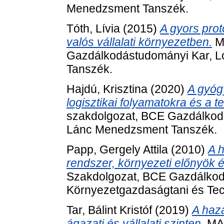
Menedzsment Tanszék.
Tóth, Lívia
(2015)
A gyors prot
valós vállalati környezetben.
M
Gazdálkodástudományi Kar, Lo
Tanszék.
Hajdú, Krisztina
(2020)
A gyógy
logisztikai folyamatokra és a
szakdolgozat, BCE Gazdálkodás
Lánc Menedzsment Tanszék.
Papp, Gergely Attila
(2010)
A 
rendszer, környezeti előnyök é
Szakdolgozat, BCE Gazdálkod
Környezetgazdaságtani és Tec
Tar, Bálint Kristóf
(2019)
A haza
ágazati és vállalati szinten.
MA/