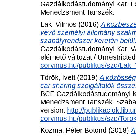
Gazdálkodástudományi Kar, Log
Menedzsment Tanszék.
Lak, Vilmos
(2016)
A közbesze
vevő személyi állomány szakm
szabályrendszer keretén belül
Gazdálkodástudományi Kar, Vá
elérhető változat / Unrestricte
corvinus.hu/publikus/szd/Lak_
Török, Ivett
(2019)
A közösségi
car sharing szolgáltatók össze
BCE Gazdálkodástudományi Kar
Menedzsment Tanszék. Szabado
version:
http://publikaciok.lib.u
corvinus.hu/publikus/szd/Torok
Kozma, Péter Botond
(2018)
A