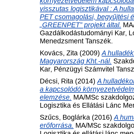
környezetvédelem kapcsolódásá
visszutas logisztikával : A hul
PET csomagolási, begyűjtési é
„GREENPET” projekt által.
MA/
Gazdálkodástudományi Kar, Log
Menedzsment Tanszék.
Kovács, Zita
(2009)
A hulladék
Magyarország Kht.-nál.
Szakdo
Kar, Pénzügyi Számvitel Tansz
Décsi, Rita
(2014)
A hulladékol
a kapcsolódó környezetvédelmi
elemzése.
MA/MSc szakdolgoz
Logisztika és Ellátási Lánc 
Szűcs, Boglárka
(2016)
A humá
erőforrása.
MA/MSc szakdolgoz
Logisztika és ellátási lánc m