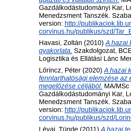
Gazdálkodástudományi Kar, Log
Menedzsment Tanszék. Szabado
version:
http://publikaciok.lib.u
corvinus.hu/publikus/szd/Tar_B
Havasi, Zoltán
(2010)
A hazai 
gyakorlata.
Szakdolgozat, BCE
Logisztika és Ellátási Lánc 
Lőrincz, Péter
(2020)
A hazai 
fenntarthatósági elemzése az 
megelőzése céljából.
MA/MSc s
Gazdálkodástudományi Kar, Log
Menedzsment Tanszék. Szabado
version:
http://publikaciok.lib.u
corvinus.hu/publikus/szd/Lori
Lévai, Tünde
(2011)
A hazai te