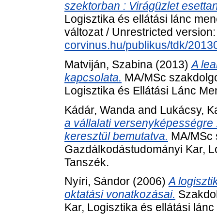
szektorban : Virágüzlet esetta
Logisztika és ellátási lánc m
változat / Unrestricted version
corvinus.hu/publikus/tdk/201
Matviján, Szabina
(2013)
A le
kapcsolata.
MA/MSc szakdolgo
Logisztika és Ellátási Lánc 
Kádár, Wanda
and
Lukácsy, K
a vállalati versenyképességre :
keresztül bemutatva.
MA/MSc s
Gazdálkodástudományi Kar, Lo
Tanszék.
Nyíri, Sándor
(2006)
A logiszt
oktatási vonatkozásai.
Szakdol
Kar, Logisztika és ellátási l