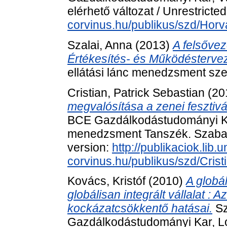
elérhető változat / Unrestricte
corvinus.hu/publikus/szd/Horv
Szalai, Anna
(2013)
A felsővez
Értékesítés- és Működésterve
ellátási lánc menedzsment sze
Cristian, Patrick Sebastian
(20
megvalósítása a zenei fesztivá
BCE Gazdálkodástudományi Kar,
menedzsment Tanszék. Szabado
version:
http://publikaciok.lib.u
corvinus.hu/publikus/szd/Cris
Kovács, Kristóf
(2010)
A globál
globálisan integrált vállalat : 
kockázatcsökkentő hatásai.
Sz
Gazdálkodástudományi Kar, Log