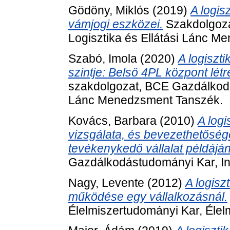
Gödöny, Miklós
(2019)
A logis
vámjogi eszközei.
Szakdolgoza
Logisztika és Ellátási Lánc 
Szabó, Imola
(2020)
A logiszt
szintje: Belső 4PL központ lét
szakdolgozat, BCE Gazdálkodás
Lánc Menedzsment Tanszék.
Kovács, Barbara
(2010)
A logi
vizsgálata, és bevezethetősé
tevékenykedő vállalat példáján
Gazdálkodástudományi Kar, I
Nagy, Levente
(2012)
A logisz
működése egy vállalkozásnál.
Élelmiszertudományi Kar, Élel