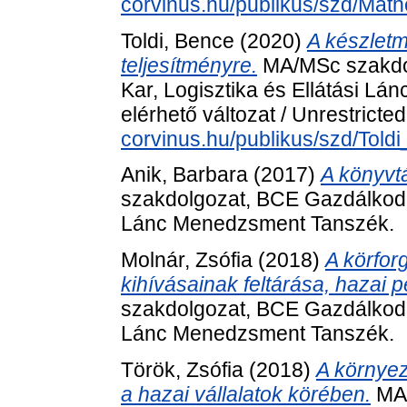
corvinus.hu/publikus/szd/Math
Toldi, Bence
(2020)
A készlet
teljesítményre.
MA/MSc szakdo
Kar, Logisztika és Ellátási 
elérhető változat / Unrestricte
corvinus.hu/publikus/szd/Told
Anik, Barbara
(2017)
A könyvt
szakdolgozat, BCE Gazdálkodás
Lánc Menedzsment Tanszék.
Molnár, Zsófia
(2018)
A körfor
kihívásainak feltárása, hazai 
szakdolgozat, BCE Gazdálkodás
Lánc Menedzsment Tanszék.
Török, Zsófia
(2018)
A környez
a hazai vállalatok körében.
MA/