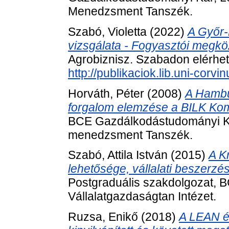
Menedzsment Tanszék.
Szabó, Violetta
(2022)
A Győr-
vizsgálata - Fogyasztói megköz
Agrobiznisz. Szabadon elérhető
http://publikaciok.lib.uni-cor
Horváth, Péter
(2008)
A Hambu
forgalom elemzése a BILK Kom
BCE Gazdálkodástudományi Kar,
menedzsment Tanszék.
Szabó, Attila István
(2015)
A K
lehetősége, vállalati beszerz
Postgraduális szakdolgozat, 
Vállalatgazdaságtan Intézet.
Ruzsa, Enikő
(2018)
A LEAN és