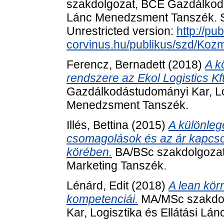
szakdolgozat, BCE Gazdálkodás
Lánc Menedzsment Tanszék. Sz
Unrestricted version:
http://pub
corvinus.hu/publikus/szd/Koz
Ferencz, Bernadett
(2018)
A k
rendszere az Ekol Logistics Kft
Gazdálkodástudományi Kar, Log
Menedzsment Tanszék.
Illés, Bettina
(2015)
A különlege
csomagolások és az ár kapcsol
körében.
BA/BSc szakdolgozat
Marketing Tanszék.
Lénárd, Edit
(2018)
A lean kör
kompetenciái.
MA/MSc szakdol
Kar, Logisztika és Ellátási L