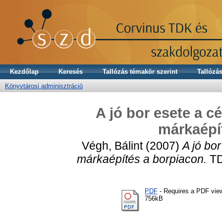
Kezdőlap
Keresés
Tallózás témakör szerint
Tallózás
Könyvtárosi adminisztráció
A jó bor esete a c
márkaépí
Végh, Bálint
(2007)
A jó bo
márkaépítés a borpiacon.
TD
PDF
- Requires a PDF vie
756kB