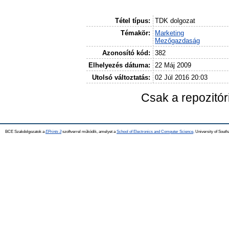
Tétel típus:
TDK dolgozat
Témakör:
Marketing
Mezőgazdaság
Azonosító kód:
382
Elhelyezés dátuma:
22 Máj 2009
Utolsó változtatás:
02 Júl 2016 20:03
Csak a repozitó
BCE Szakdolgozatok a
EPrints 3
szoftverrel működik, amelyet a
School of Electronics and Computer Science,
University of Southa