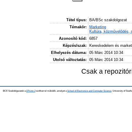
Tétel típus:
BA/BSc szakdolgozat
Témakör:
Marketing
Kultúra, közművelődés, 
Azonosító kód:
6857
Képzés/szak:
Kereskedelem és market
Elhelyezés dátuma:
05 Márc 2014 10:34
Utolsó változtatás:
05 Márc 2014 10:34
Csak a repozitó
BCE Szakdolgozatok a
EPrints 3
szoftverrel működik, amelyet a
School of Electronics and Computer Science,
University of Southa