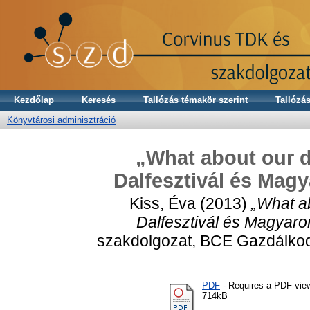
Kezdőlap
Keresés
Tallózás témakör szerint
Tallózás
Könyvtárosi adminisztráció
„What about our d
Dalfesztivál és Mag
Kiss, Éva
(2013)
„What a
Dalfesztivál és Magyar
szakdolgozat, BCE Gazdálkod
PDF
- Requires a PDF vie
714kB