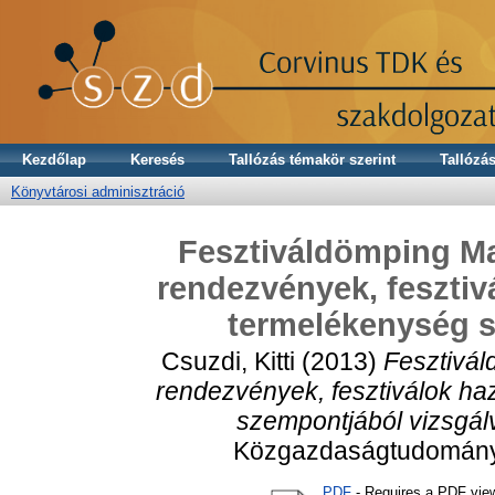
Kezdőlap
Keresés
Tallózás témakör szerint
Tallózás
Könyvtárosi adminisztráció
Fesztiváldömping M
rendezvények, fesztiv
termelékenység s
Csuzdi, Kitti
(2013)
Fesztivá
rendezvények, fesztiválok h
szempontjából vizsgál
Közgazdaságtudományi
PDF
- Requires a PDF vie