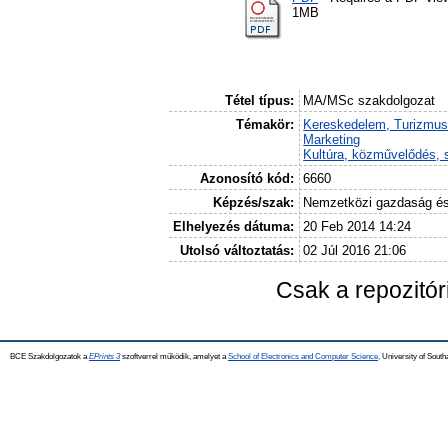
1MB
Tétel típus:
MA/MSc szakdolgozat
Témakör:
Kereskedelem, Turizmus
Marketing
Kultúra, közművelődés, 
Azonosító kód:
6660
Képzés/szak:
Nemzetközi gazdaság é
Elhelyezés dátuma:
20 Feb 2014 14:24
Utolsó változtatás:
02 Júl 2016 21:06
Csak a repozitó
BCE Szakdolgozatok a
EPrints 3
szoftverrel működik, amelyet a
School of Electronics and Computer Science,
University of Southa