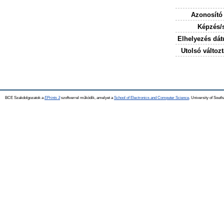
Azonosító
Képzés/
Elhelyezés dá
Utolsó változt
BCE Szakdolgozatok a
EPrints 3
szoftverrel működik, amelyet a
School of Electronics and Computer Science,
University of Southa