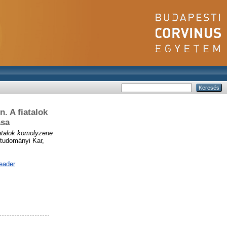
. A fiatalok
ása
iatalok komolyzene
udományi Kar,
eader