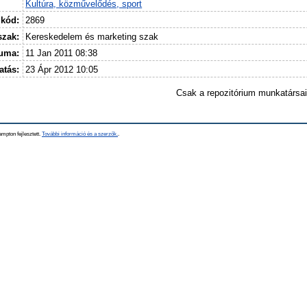
Kultúra, közművelődés, sport
 kód:
2869
szak:
Kereskedelem és marketing szak
tuma:
11 Jan 2011 08:38
atás:
23 Ápr 2012 10:05
Csak a repozitórium munkatársa
mpton fejlesztett.
További információ és a szerzők.
.