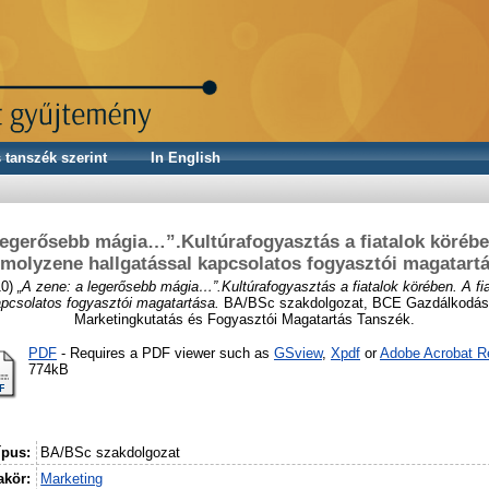
 tanszék szerint
In English
legerősebb mágia…”.Kultúrafogyasztás a fiatalok körében
molyzene hallgatással kapcsolatos fogyasztói magatart
10)
„A zene: a legerősebb mágia…”.Kultúrafogyasztás a fiatalok körében. A f
apcsolatos fogyasztói magatartása.
BA/BSc szakdolgozat, BCE Gazdálkodást
Marketingkutatás és Fogyasztói Magatartás Tanszék.
PDF
- Requires a PDF viewer such as
GSview
,
Xpdf
or
Adobe Acrobat R
774kB
ípus:
BA/BSc szakdolgozat
kör:
Marketing