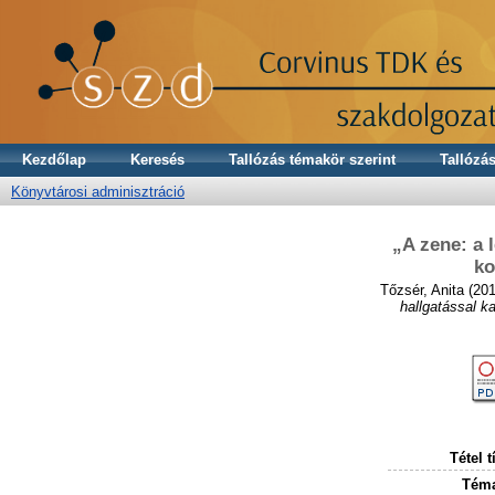
Kezdőlap
Keresés
Tallózás témakör szerint
Tallózás
Könyvtárosi adminisztráció
„A zene: a 
ko
Tőzsér, Anita
(20
hallgatással k
Tétel t
Téma