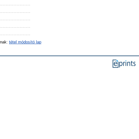
inak:
tétel módosító lap