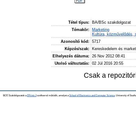
Tétel típus:
BA/BSc szakdolgozat
Témakör:
Marketing
Kultúra, közművelődés, 
Azonosító kód:
5717
Képzés/szak:
Kereskedelem és market
Elhelyezés dátuma:
26 Nov 2012 08:41
Utolsó változtatás:
02 Júl 2016 20:55
Csak a repozitó
BCE Szakdolgozatok a
EPrints 3
szoftverrel működik, amelyet a
School of Electronics and Computer Science,
University of Southa