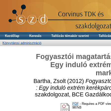
Kezdőlap
Keresés
Tallózás témakör szerint
Tallózás
Könyvtárosi adminisztráció
Fogyasztói magatartás
Egy induló extrém
mark
Bartha, Zsolt
(2012)
Fogyasztó
: Egy induló extrém kerékpáro
szakdolgozat, BCE Gazdálkod
PDF
- Requires a PDF vie
987kB