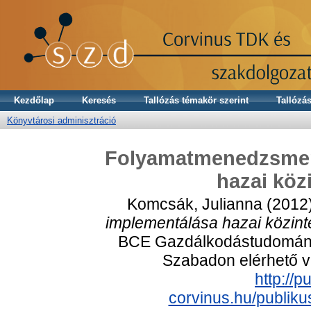
Kezdőlap
Keresés
Tallózás témakör szerint
Tallózás
Könyvtárosi adminisztráció
Folyamatmenedzsmen
hazai kö
Komcsák, Julianna
(2012
implementálása hazai közin
BCE Gazdálkodástudományi 
Szabadon elérhető vá
http://p
corvinus.hu/publik