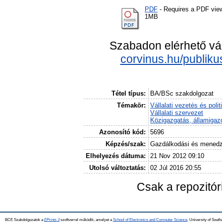
PDF
- Requires a PDF vie
1MB
Szabadon elérhető vá
corvinus.hu/publik
Tétel típus:
BA/BSc szakdolgozat
Témakör:
Vállalati vezetés és polit
Vállalati szervezet
Közigazgatás, államigaz
Azonosító kód:
5696
Képzés/szak:
Gazdálkodási és mened
Elhelyezés dátuma:
21 Nov 2012 09:10
Utolsó változtatás:
02 Júl 2016 20:55
Csak a repozitó
BCE Szakdolgozatok a
EPrints 3
szoftverrel működik, amelyet a
School of Electronics and Computer Science,
University of Southa