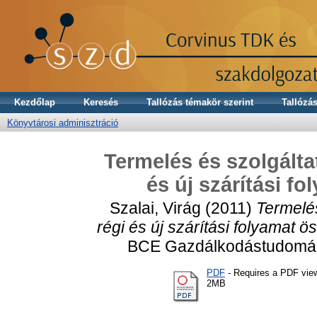
Kezdőlap
Keresés
Tallózás témakör szerint
Tallózás
Könyvtárosi adminisztráció
Termelés és szolgálta
és új szárítási f
Szalai, Virág
(2011)
Termelés
régi és új szárítási folyamat 
BCE Gazdálkodástudomány
PDF
- Requires a PDF vie
2MB