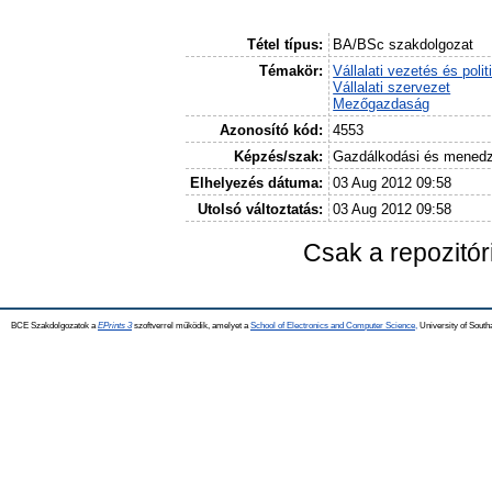
Tétel típus:
BA/BSc szakdolgozat
Témakör:
Vállalati vezetés és polit
Vállalati szervezet
Mezőgazdaság
Azonosító kód:
4553
Képzés/szak:
Gazdálkodási és mened
Elhelyezés dátuma:
03 Aug 2012 09:58
Utolsó változtatás:
03 Aug 2012 09:58
Csak a repozitó
BCE Szakdolgozatok a
EPrints 3
szoftverrel működik, amelyet a
School of Electronics and Computer Science,
University of Southa