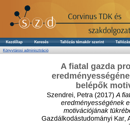
Kezdőlap
Keresés
Tallózás témakör szerint
Tallózás
Könyvtárosi adminisztráció
A fiatal gazda pr
eredményességének 
belépők moti
Szendrei, Petra
(2017)
A fi
eredményességének emp
motivációjának tükréb
Gazdálkodástudományi Kar, A