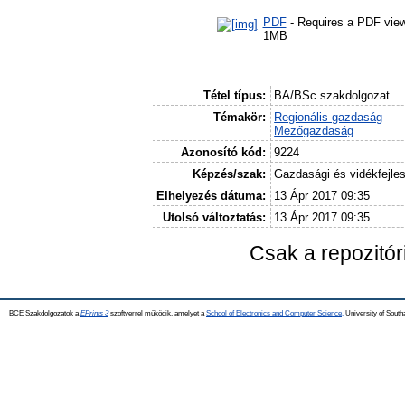
PDF
- Requires a PDF vie
1MB
Tétel típus:
BA/BSc szakdolgozat
Témakör:
Regionális gazdaság
Mezőgazdaság
Azonosító kód:
9224
Képzés/szak:
Gazdasági és vidékfejle
Elhelyezés dátuma:
13 Ápr 2017 09:35
Utolsó változtatás:
13 Ápr 2017 09:35
Csak a repozitó
BCE Szakdolgozatok a
EPrints 3
szoftverrel működik, amelyet a
School of Electronics and Computer Science,
University of Southa